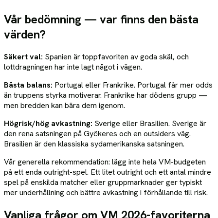
Vår bedömning — var finns den bästa
värden?
Säkert val:
Spanien är toppfavoriten av goda skäl, och
lottdragningen har inte lagt något i vägen.
Bästa balans:
Portugal eller Frankrike. Portugal får mer odds
än truppens styrka motiverar. Frankrike har dödens grupp —
men bredden kan bära dem igenom.
Högrisk/hög avkastning:
Sverige eller Brasilien. Sverige är
den rena satsningen på Gyökeres och en outsiders väg.
Brasilien är den klassiska sydamerikanska satsningen.
Vår generella rekommendation: lägg inte hela VM-budgeten
på ett enda outright-spel. Ett litet outright och ett antal mindre
spel på enskilda matcher eller gruppmarknader ger typiskt
mer underhållning och bättre avkastning i förhållande till risk.
Vanliga frågor om VM 2026-favoriterna