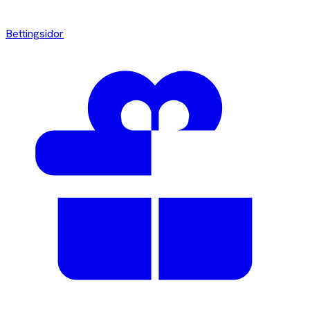
Bettingsidor