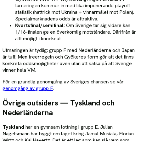
turneringen kommer in med lika imponerande playoff-
statistik (hattrick mot Ukraina + vinnarmålet mot Polen).
Specialmarknadens odds är attraktiva.
Kvartsfinal/semifinal:
Om Sverige tar sig vidare kan
1/16-finalen ge en överkomlig motståndare. Därifrån är
allt möjligt i knockout.
Utmaningen är tydlig: grupp F med Nederländerna och Japan
är tuff. Men treerregeln och Gyökeres form gör att det finns
konkreta oddsmöjligheter även utan att satsa på att Sverige
vinner hela VM.
För en grundlig genomgång av Sveriges chanser, se vår
genomgång av grupp F
.
Övriga outsiders — Tyskland och
Nederländerna
Tyskland
har en gynnsam lottning i grupp E. Julian
Nagelsmann har byggt om laget kring Jamal Musiala, Florian
Wirtz och Kai Havertz. Det är ett lag som kan slå vem som