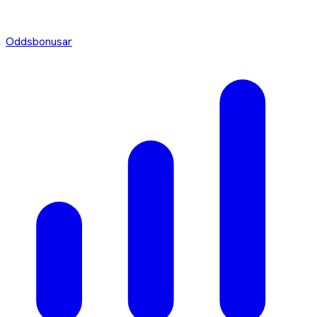
Oddsbonusar