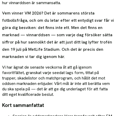
hur vinnarddsen är sammansatta.
Vem vinner VM 2026? Det är sommarens största
fotbollsfråga, och om du letar efter ett entydigt svar får vi
göra dig besviken: det finns inte ett. Men det finns en
marknad — vinnarddsen — som varje dag försöker sätta
siffror på hur sannolikt det är att just ditt lag lyfter trofén
den 19 juli på MetLife Stadium. Och det är precis den
marknaden vi tar dig igenom här.
Vi har ägnat de senaste veckorna åt att gå igenom
favoritfältet, granskat varje seedat lags form, tittat på
trupper, skadelistor och matchprogram, och hållit det mot
oddsen marknaden erbjuder. Vårt mål är inte att berätta vem
du ska spela på — det är att ge dig underlaget för att fatta
ditt eget kvalificerade beslut.
Kort sammanfattat