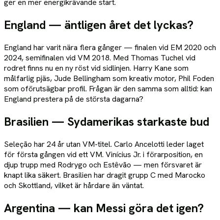
ger en mer energikrävande start.
England — äntligen året det lyckas?
England har varit nära flera gånger — finalen vid EM 2020 och
2024, semifinalen vid VM 2018. Med Thomas Tuchel vid
rodret finns nu en ny röst vid sidlinjen. Harry Kane som
målfarlig pjäs, Jude Bellingham som kreativ motor, Phil Foden
som oförutsägbar profil. Frågan är den samma som alltid: kan
England prestera på de största dagarna?
Brasilien — Sydamerikas starkaste bud
Seleção har 24 år utan VM-titel. Carlo Ancelotti leder laget
för första gången vid ett VM. Vinícius Jr. i förarposition, en
djup trupp med Rodrygo och Estêvão — men försvaret är
knapt lika säkert. Brasilien har dragit grupp C med Marocko
och Skottland, vilket är hårdare än väntat.
Argentina — kan Messi göra det igen?