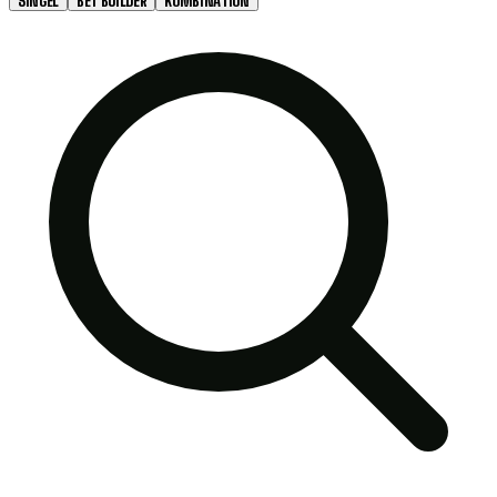
SINGEL
BET BUILDER
KOMBINATION