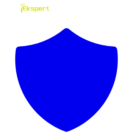
Hoppa till innehåll