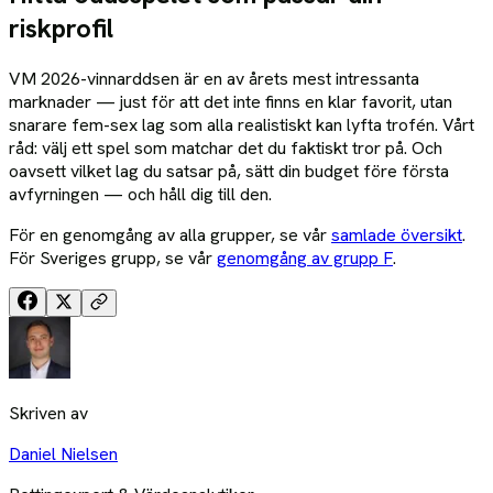
riskprofil
VM 2026-vinnarddsen är en av årets mest intressanta
marknader — just för att det inte finns en klar favorit, utan
snarare fem-sex lag som alla realistiskt kan lyfta trofén. Vårt
råd: välj ett spel som matchar det du faktiskt tror på. Och
oavsett vilket lag du satsar på, sätt din budget före första
avfyrningen — och håll dig till den.
För en genomgång av alla grupper, se vår
samlade översikt
.
För Sveriges grupp, se vår
genomgång av grupp F
.
Skriven av
Daniel Nielsen