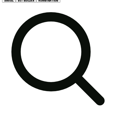
SINGEL
BET BUILDER
KOMBINATION