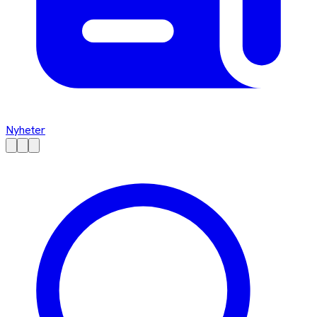
Nyheter