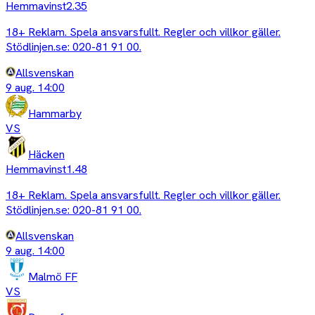
Hemmavinst
2.35
18+ Reklam. Spela ansvarsfullt. Regler och villkor gäller.
Stödlinjen.se: 020-81 91 00.
Allsvenskan
9 aug. 14:00
Hammarby
VS
Häcken
Hemmavinst
1.48
18+ Reklam. Spela ansvarsfullt. Regler och villkor gäller.
Stödlinjen.se: 020-81 91 00.
Allsvenskan
9 aug. 14:00
Malmö FF
VS