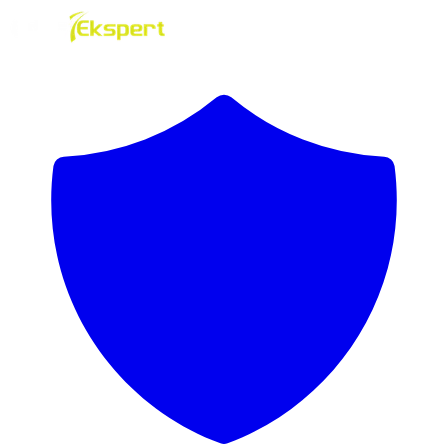
Hoppa till innehåll