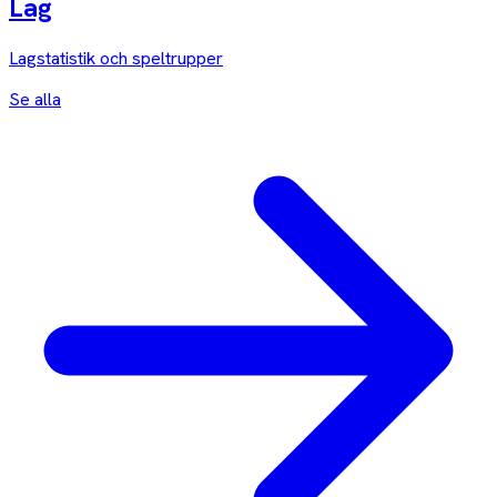
Lag
Lagstatistik och speltrupper
Se alla