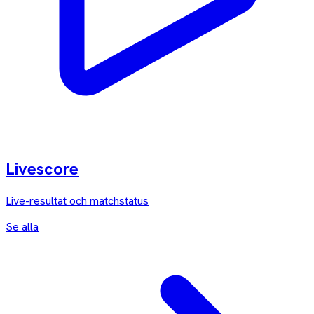
Livescore
Live-resultat och matchstatus
Se alla