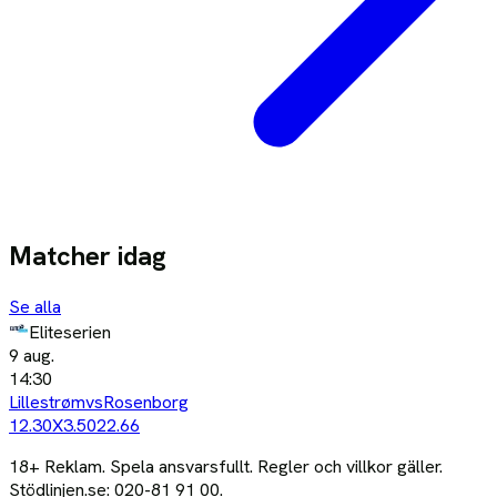
Matcher idag
Se alla
Eliteserien
9 aug.
14:30
Lillestrøm
vs
Rosenborg
1
2.30
X
3.50
2
2.66
18+ Reklam. Spela ansvarsfullt. Regler och villkor gäller.
Stödlinjen.se: 020-81 91 00.