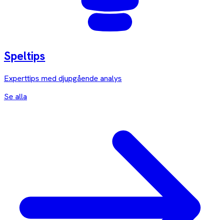
Speltips
Experttips med djupgående analys
Se alla