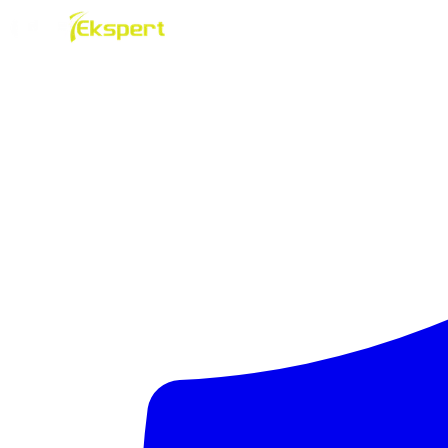
Hoppa till innehåll