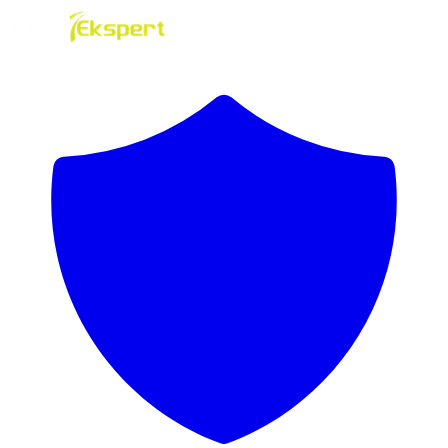
Hoppa till innehåll