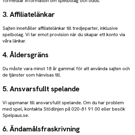
förmedlar information om spelbolag och odds.
3. Affiliatelänkar
Sajten innehåller affiliatelänkar till tredjeparter, inklusive
spelbolag. Vi tar emot provision när du skapar ett konto via
våra länkar.
4. Åldersgräns
Du måste vara minst 18 år gammal för att använda sajten och
de tjänster som hänvisas till.
5. Ansvarsfullt spelande
Vi uppmanar till ansvarsfullt spelande. Om du har problem
med spel, kontakta Stödlinjen på 020-81 91 00 eller besök
Spelpaus.se.
6. Ändamålsfraskrivning