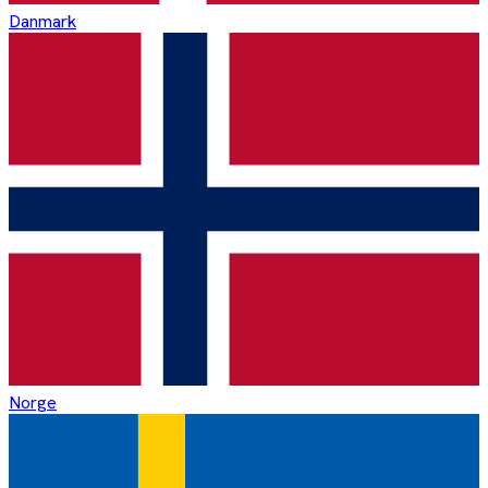
Danmark
Norge