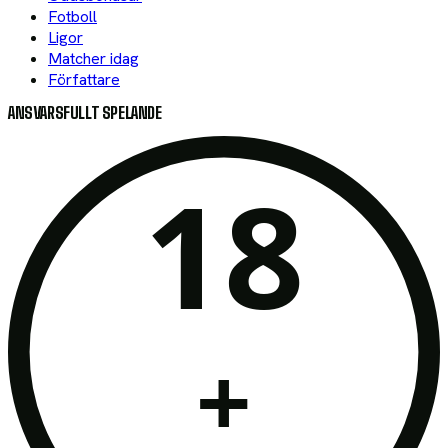
Fotboll
Ligor
Matcher idag
Författare
ANSVARSFULLT SPELANDE
18
+