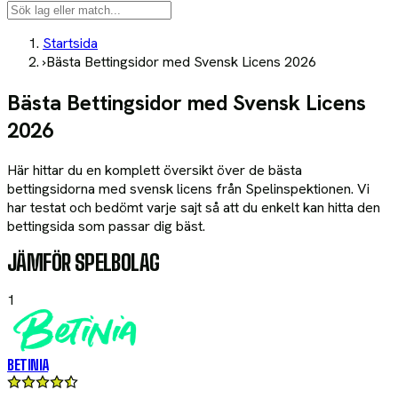
Startsida
›
Bästa Bettingsidor med Svensk Licens 2026
Bästa Bettingsidor med Svensk Licens
2026
Här hittar du en komplett översikt över de bästa
bettingsidorna med svensk licens från Spelinspektionen. Vi
har testat och bedömt varje sajt så att du enkelt kan hitta den
bettingsida som passar dig bäst.
JÄMFÖR SPELBOLAG
1
BETINIA