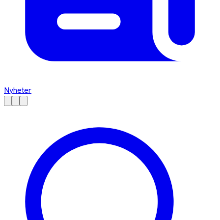
Nyheter