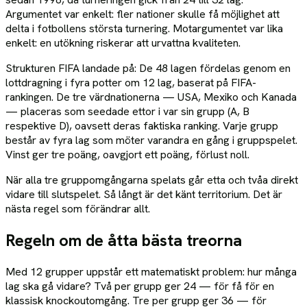
Argumentet var enkelt: fler nationer skulle få möjlighet att
delta i fotbollens största turnering. Motargumentet var lika
enkelt: en utökning riskerar att urvattna kvaliteten.
Strukturen FIFA landade på: De 48 lagen fördelas genom en
lottdragning i fyra potter om 12 lag, baserat på FIFA-
rankingen. De tre värdnationerna — USA, Mexiko och Kanada
— placeras som seedade ettor i var sin grupp (A, B
respektive D), oavsett deras faktiska ranking. Varje grupp
består av fyra lag som möter varandra en gång i gruppspelet.
Vinst ger tre poäng, oavgjort ett poäng, förlust noll.
När alla tre gruppomgångarna spelats går etta och tvåa direkt
vidare till slutspelet. Så långt är det känt territorium. Det är
nästa regel som förändrar allt.
Regeln om de åtta bästa treorna
Med 12 grupper uppstår ett matematiskt problem: hur många
lag ska gå vidare? Två per grupp ger 24 — för få för en
klassisk knockoutomgång. Tre per grupp ger 36 — för