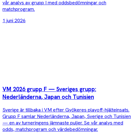
vår analys av grupp I med oddsbedömningar och
matchprogram.
1 juni 2026
VM 2026 grupp F — Sveriges grupp:
Nederländerna, Japan och Tunisien
Sverige är tillbaka i VM efter Gyökeres playoff-hjälteinsats.
Grupp F samlar Nederländerna, Japan, Sverige och Tunisien
— en av turneringens jämnaste puljer. Se vår analys med
odds, matchprogram och värdebedömningar.