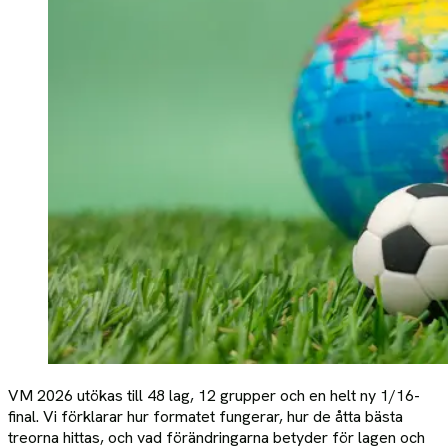
VM 2026 utökas till 48 lag, 12 grupper och en helt ny 1/16-
final. Vi förklarar hur formatet fungerar, hur de åtta bästa
treorna hittas, och vad förändringarna betyder för lagen och