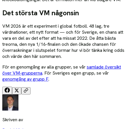
Det största VM någonsin
VM 2026 är ett experiment i global fotboll. 48 lag, tre
värdnationer, ett nytt format — och för Sverige, en chans att
vara en del av det efter att ha missat 2022. De åtta bästa
treorna, den nya 1/16-finalen och den ökade chansen för
överraskningar i slutspelet formar hur vi bör tänka kring odds
och värde den här sommaren.
För en genomgång av alla grupper, se vår
samlade översikt
över VM-grupperna
. För Sveriges egen grupp, se vår
genomgång av grupp F
.
Skriven av