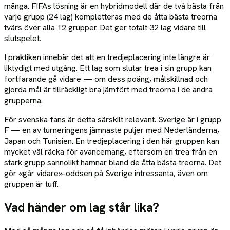
många. FIFAs lösning är en hybridmodell där de två bästa från
varje grupp (24 lag) kompletteras med de åtta bästa treorna
tvärs över alla 12 grupper. Det ger totalt 32 lag vidare till
slutspelet.
I praktiken innebär det att en tredjeplacering inte längre är
liktydigt med utgång. Ett lag som slutar trea i sin grupp kan
fortfarande gå vidare — om dess poäng, målskillnad och
gjorda mål är tillräckligt bra jämfört med treorna i de andra
grupperna.
För svenska fans är detta särskilt relevant. Sverige är i grupp
F — en av turneringens jämnaste puljer med Nederländerna,
Japan och Tunisien. En tredjeplacering i den här gruppen kan
mycket väl räcka för avancemang, eftersom en trea från en
stark grupp sannolikt hamnar bland de åtta bästa treorna. Det
gör «går vidare»-oddsen på Sverige intressanta, även om
gruppen är tuff.
Vad händer om lag står lika?