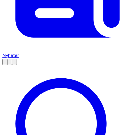
Nyheter