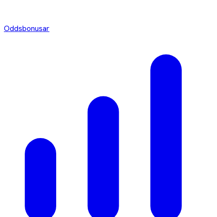
Oddsbonusar