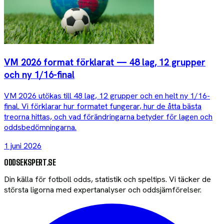
VM 2026 format förklarat — 48 lag, 12 grupper
och ny 1/16-final
VM 2026 utökas till 48 lag, 12 grupper och en helt ny 1/16-
final. Vi förklarar hur formatet fungerar, hur de åtta bästa
treorna hittas, och vad förändringarna betyder för lagen och
oddsbedömningarna.
1 juni 2026
ODDSEKSPERT
.SE
Din källa för fotboll odds, statistik och speltips. Vi täcker de
största ligorna med expertanalyser och oddsjämförelser.