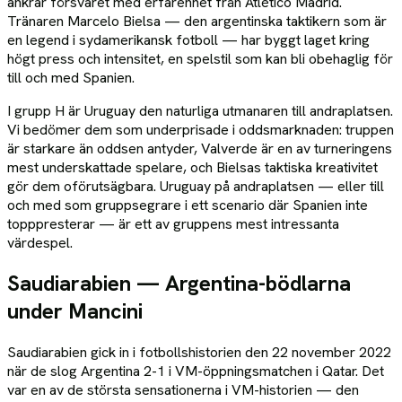
ankrar försvaret med erfarenhet från Atlético Madrid.
Tränaren Marcelo Bielsa — den argentinska taktikern som är
en legend i sydamerikansk fotboll — har byggt laget kring
högt press och intensitet, en spelstil som kan bli obehaglig för
till och med Spanien.
I grupp H är Uruguay den naturliga utmanaren till andraplatsen.
Vi bedömer dem som underprisade i oddsmarknaden: truppen
är starkare än oddsen antyder, Valverde är en av turneringens
mest underskattade spelare, och Bielsas taktiska kreativitet
gör dem oförutsägbara. Uruguay på andraplatsen — eller till
och med som gruppsegrare i ett scenario där Spanien inte
topppresterar — är ett av gruppens mest intressanta
värdespel.
Saudiarabien — Argentina-bödlarna
under Mancini
Saudiarabien gick in i fotbollshistorien den 22 november 2022
när de slog Argentina 2-1 i VM-öppningsmatchen i Qatar. Det
var en av de största sensationerna i VM-historien — den