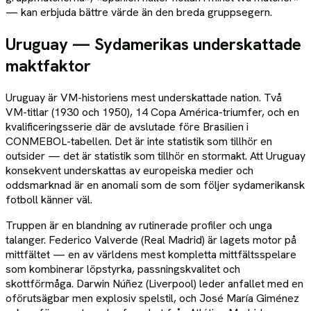
— kan erbjuda bättre värde än den breda gruppsegern.
Uruguay — Sydamerikas underskattade
maktfaktor
Uruguay är VM-historiens mest underskattade nation. Två
VM-titlar (1930 och 1950), 14 Copa América-triumfer, och en
kvalificeringsserie där de avslutade före Brasilien i
CONMEBOL-tabellen. Det är inte statistik som tillhör en
outsider — det är statistik som tillhör en stormakt. Att Uruguay
konsekvent underskattas av europeiska medier och
oddsmarknad är en anomali som de som följer sydamerikansk
fotboll känner väl.
Truppen är en blandning av rutinerade profiler och unga
talanger. Federico Valverde (Real Madrid) är lagets motor på
mittfältet — en av världens mest kompletta mittfältsspelare
som kombinerar löpstyrka, passningskvalitet och
skottförmåga. Darwin Núñez (Liverpool) leder anfallet med en
oförutsägbar men explosiv spelstil, och José María Giménez