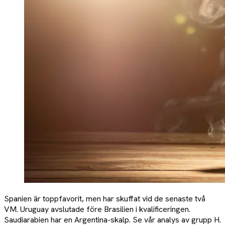
Spanien är toppfavorit, men har skuffat vid de senaste två
VM. Uruguay avslutade före Brasilien i kvalificeringen.
Saudiarabien har en Argentina-skalp. Se vår analys av grupp H.