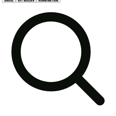
SINGEL
BET BUILDER
KOMBINATION