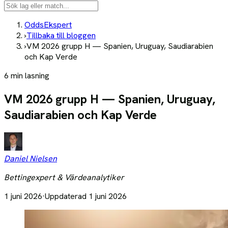
OddsEkspert
›
Tillbaka till bloggen
›
VM 2026 grupp H — Spanien, Uruguay, Saudiarabien
och Kap Verde
6 min lasning
VM 2026 grupp H — Spanien, Uruguay,
Saudiarabien och Kap Verde
Daniel Nielsen
Bettingexpert & Värdeanalytiker
1 juni 2026
·
Uppdaterad
1 juni 2026