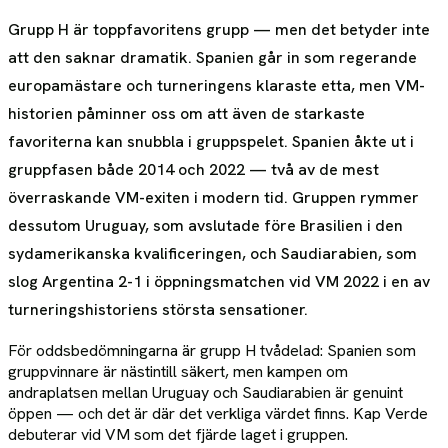
Grupp H är toppfavoritens grupp — men det betyder inte
att den saknar dramatik. Spanien går in som regerande
europamästare och turneringens klaraste etta, men VM-
historien påminner oss om att även de starkaste
favoriterna kan snubbla i gruppspelet. Spanien åkte ut i
gruppfasen både 2014 och 2022 — två av de mest
överraskande VM-exiten i modern tid. Gruppen rymmer
dessutom Uruguay, som avslutade före Brasilien i den
sydamerikanska kvalificeringen, och Saudiarabien, som
slog Argentina 2-1 i öppningsmatchen vid VM 2022 i en av
turneringshistoriens största sensationer.
För oddsbedömningarna är grupp H tvådelad: Spanien som
gruppvinnare är nästintill säkert, men kampen om
andraplatsen mellan Uruguay och Saudiarabien är genuint
öppen — och det är där det verkliga värdet finns. Kap Verde
debuterar vid VM som det fjärde laget i gruppen.