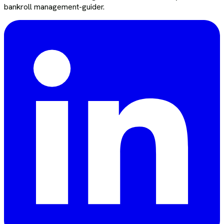
bankroll management-guider.