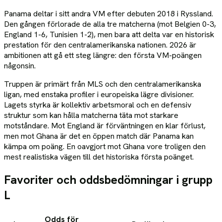
Panama deltar i sitt andra VM efter debuten 2018 i Ryssland.
Den gången förlorade de alla tre matcherna (mot Belgien 0-3,
England 1-6, Tunisien 1-2), men bara att delta var en historisk
prestation för den centralamerikanska nationen. 2026 är
ambitionen att gå ett steg längre: den första VM-poängen
någonsin.
Truppen är primärt från MLS och den centralamerikanska
ligan, med enstaka profiler i europeiska lägre divisioner.
Lagets styrka är kollektiv arbetsmoral och en defensiv
struktur som kan hålla matcherna täta mot starkare
motståndare. Mot England är förväntningen en klar förlust,
men mot Ghana är det en öppen match där Panama kan
kämpa om poäng. En oavgjort mot Ghana vore troligen den
mest realistiska vägen till det historiska första poänget.
Favoriter och oddsbedömningar i grupp
L
Odds för