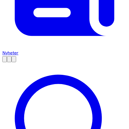
Nyheter