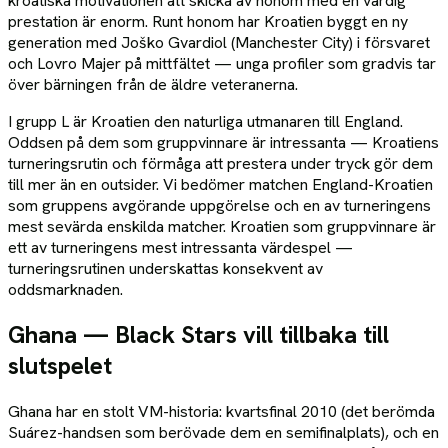
kroatiska motivationen att skicka av honom med en värdig
prestation är enorm. Runt honom har Kroatien byggt en ny
generation med Joško Gvardiol (Manchester City) i försvaret
och Lovro Majer på mittfältet — unga profiler som gradvis tar
över bärningen från de äldre veteranerna.
I grupp L är Kroatien den naturliga utmanaren till England.
Oddsen på dem som gruppvinnare är intressanta — Kroatiens
turneringsrutin och förmåga att prestera under tryck gör dem
till mer än en outsider. Vi bedömer matchen England-Kroatien
som gruppens avgörande uppgörelse och en av turneringens
mest sevärda enskilda matcher. Kroatien som gruppvinnare är
ett av turneringens mest intressanta värdespel —
turneringsrutinen underskattas konsekvent av
oddsmarknaden.
Ghana — Black Stars vill tillbaka till
slutspelet
Ghana har en stolt VM-historia: kvartsfinal 2010 (det berömda
Suárez-handsen som berövade dem en semifinalplats), och en