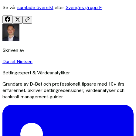
Se vår
samlade översikt
eller
Sveriges grupp F
.
Skriven av
Daniel Nielsen
Bettingexpert & Värdeanalytiker
Grundare av D-Bet och professionell tipsare med 10+ års
erfarenhet. Skriver bettingrecensioner, värdeanalyser och
bankroll management-guider.