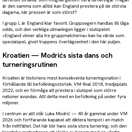
är den samma som alltid: kan England prestera på de största
dagarna, när pressen är som störst?
I grupp L är England klar favorit. Gruppsegern handlas till låga
odds, och den verkliga utmaningen ligger i slutspelet.
«England vinner alla tre gruppmatcherna» kan ha värde som
specialspel, givet truppens överlägsenhet i den här puljen.
Kroatien — Modrićs sista dans och
turneringsrutinen
Kroatien är historiens mest konsekventa turneringsnation i
förhållande till befolkningsstorlek. VM-final 2018, tredjeplats
2022, och en förmåga att prestera i slutspel som större
nationer avundas. Allt detta med en befolkning på under fyra
miljoner.
I centrum av allt står Luka Modrić — 40 år gammal under VM
2026 och fortfarande kapabel att diktera tempot i en match
från mittfältet. Det här blir hans sista stora turnering, och den