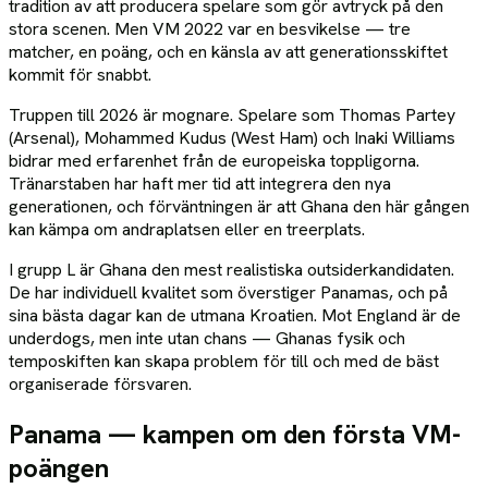
tradition av att producera spelare som gör avtryck på den
stora scenen. Men VM 2022 var en besvikelse — tre
matcher, en poäng, och en känsla av att generationsskiftet
kommit för snabbt.
Truppen till 2026 är mognare. Spelare som Thomas Partey
(Arsenal), Mohammed Kudus (West Ham) och Inaki Williams
bidrar med erfarenhet från de europeiska toppligorna.
Tränarstaben har haft mer tid att integrera den nya
generationen, och förväntningen är att Ghana den här gången
kan kämpa om andraplatsen eller en treerplats.
I grupp L är Ghana den mest realistiska outsiderkandidaten.
De har individuell kvalitet som överstiger Panamas, och på
sina bästa dagar kan de utmana Kroatien. Mot England är de
underdogs, men inte utan chans — Ghanas fysik och
temposkiften kan skapa problem för till och med de bäst
organiserade försvaren.
Panama — kampen om den första VM-
poängen