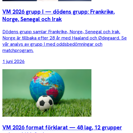
VM 2026 grupp I — dödens grupp: Frankrike,
Norge, Senegal och Irak
Dödens grupp samlar Frankrike, Norge, Senegal och Irak.
Norge är tillbaka efter 28 år med Haaland och Ødegaard. Se
vår analys av grupp I med oddsbedömningar och
matchprogram.
1 juni 2026
VM 2026 format förklarat — 48 lag, 12 grupper