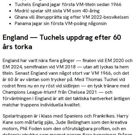
Tuchels England jagar första VM-titeln sedan 1966
Modrić spelar sitt sista VM som 40-åring
Ghana vill återupprätta sig efter VM 2022-besvikelsen
Panama jagar sin första VM-poäng någonsin
England — Tuchels uppdrag efter 60
års torka
England har varit nära flera gånger — finalen vid EM 2020 och
EM 2024, semifinalen vid VM 2018 — utan att lyckas ta hem
titeln. Senast England vann något stort var VM 1966, och det
är 60 år av väntan som trycker på. Med Thomas Tuchel vid
rodret finns nu en ny röst vid sidlinjen — en tysk tränare med
Champions League-triumf från Chelsea 2021 — och
förväntningen i England är att det taktiska hantverket äntligen
matchar truppens individuella kvalitet.
Spelartruppen är i klass med Spaniens och Frankrikes. Harry
Kane som målfarlig pjäs, Jude Bellingham som den kreativa
motorn, Phil Foden som den oförutsägbara profilen, och en
defensiv struktur som mognat genom flera turneringar. Frågan