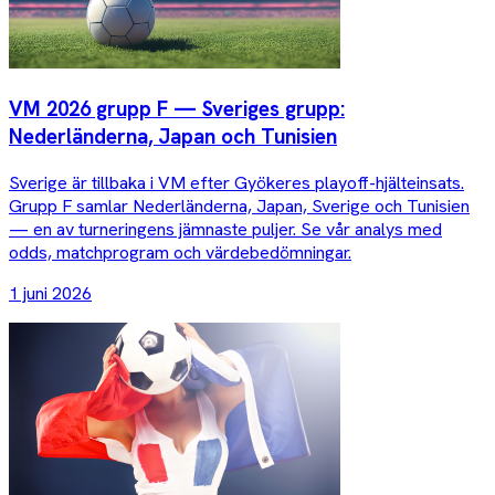
VM 2026 grupp F — Sveriges grupp:
Nederländerna, Japan och Tunisien
Sverige är tillbaka i VM efter Gyökeres playoff-hjälteinsats.
Grupp F samlar Nederländerna, Japan, Sverige och Tunisien
— en av turneringens jämnaste puljer. Se vår analys med
odds, matchprogram och värdebedömningar.
1 juni 2026