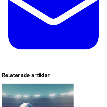
Relaterade artiklar