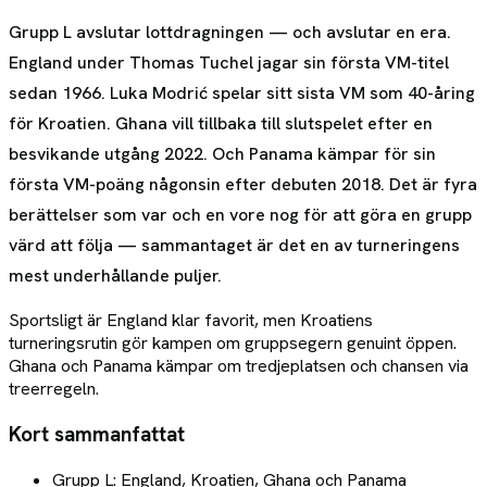
Grupp L avslutar lottdragningen — och avslutar en era.
England under Thomas Tuchel jagar sin första VM-titel
sedan 1966. Luka Modrić spelar sitt sista VM som 40-åring
för Kroatien. Ghana vill tillbaka till slutspelet efter en
besvikande utgång 2022. Och Panama kämpar för sin
första VM-poäng någonsin efter debuten 2018. Det är fyra
berättelser som var och en vore nog för att göra en grupp
värd att följa — sammantaget är det en av turneringens
mest underhållande puljer.
Sportsligt är England klar favorit, men Kroatiens
turneringsrutin gör kampen om gruppsegern genuint öppen.
Ghana och Panama kämpar om tredjeplatsen och chansen via
treerregeln.
Kort sammanfattat
Grupp L: England, Kroatien, Ghana och Panama