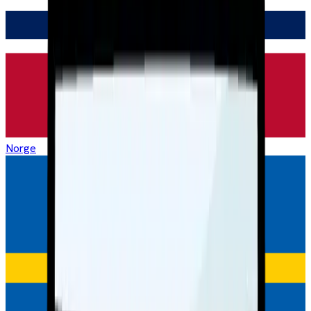
1
-
2
FC Barcelona
lör 11/04
21:00
Sevilla
2
-
1
Atlético Madrid
ons 08/04
21:00
Norge
FC Barcelona
0
-
2
Atlético Madrid
lör 04/04
21:00
Atlético Madrid
1
-
2