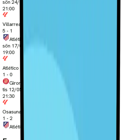
sön 24/05
21:00
Villarreal
5
-
1
Atlético Madrid
sön 17/05
19:00
Atlético Madrid
1
-
0
Girona
tis 12/05
21:30
Osasuna
1
-
2
Atlético Madrid