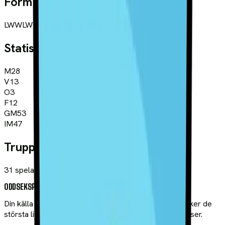
Form
L
W
W
L
W
Statistik
M
28
V
13
O
3
F
12
GM
53
IM
47
Trupp
31 spelare
ODDSEKSPERT
.SE
#
4
La Liga
Din källa för fotboll odds, statistik och speltips. Vi täcker de
Statistik
Trupp
Matcher
Resultat
största ligorna med expertanalyser och oddsjämförelser.