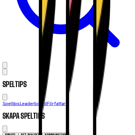
SPELTIPS
Speltips
Leaderboard
Författare
SKAPA SPELTIPS