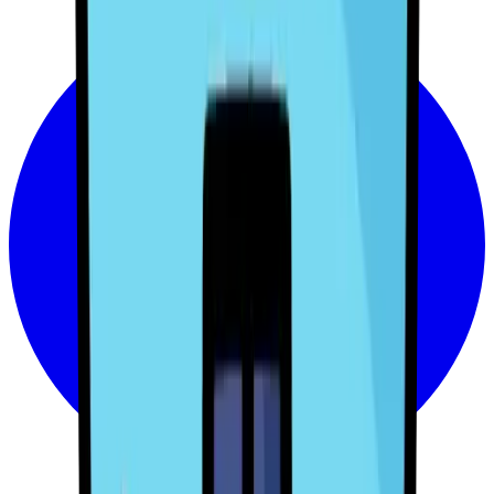
Form
Målvakter
sön 09/08
lör 01/08
13:00
15:00
Senaste 10
#
Spelare
Nationalitet
Ålder
Manchester City
Manchester United
L
W
W
L
W
W
L
L
L
L
1
32
Juan Musso
vs
2
-
1
Senaste 10
Atlético Madrid
Atlético Madrid
Matcher spelade
:
10
13
33
Jan Oblak
fre 14/08
ons 29/07
17:30
20:30
-
28
Mål
Horațiu Moldovan
Gjorda (snitt)
1.50
Olympique Marseille
Atlético Madrid
Försvarare
Insläppta (snitt)
1.90
vs
4
-
1
Totalt (snitt)
3.40
Atlético Madrid
Getafe
#
Spelare
Nationalitet
Ålder
sön 24/05
Over/Under
2
31
José María Giménez
21:00
Over 0.5
100%
3
24
Matteo Ruggeri
Villarreal
Over 1.5
80%
5
-
1
Over 2.5
70%
14
31
Marcos Llorente
Over 3.5
40%
Atlético Madrid
15
31
sön 17/05
Clément Lenglet