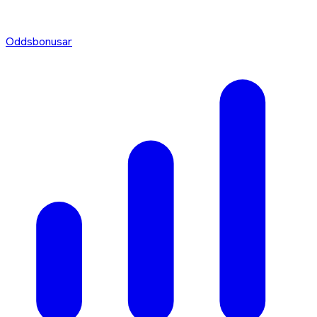
Oddsbonusar