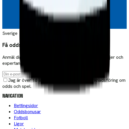
FC Barcelona
sön 22/03
21:00
Real Madrid
3
-
2
Sverige
Atlético Madrid
Få oddstips i inkorgen
ons 18/03
21:00
Anmäl dig och få utvalda matchförutsägelser, kampanjer och
expertanalyser direkt till din mejl.
Tottenham Hotspur
3
-
2
Anmäl
Jag är över 18 år och godkänner att få marknadsföring om
Atlético Madrid
odds och spel.
lör 14/03
16:15
NAVIGATION
Bettingsidor
Atlético Madrid
Oddsbonusar
1
-
0
Fotboll
Getafe
Ligor
tis 10/03