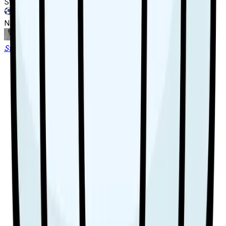
Stadion im Borussia-Park
(
54,057
)
1
kommande matcher
Nästa match
lör 15 aug.
Steffen Fonvig
Chefredaktör & Sportanalytiker