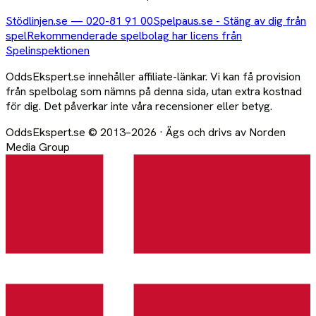
Stödlinjen.se
—
020-81 91 00
Spelpaus.se - Stäng av dig från
Hannover 96
spel
Rekommenderade spelbolag har licens från
3
-
0
Spelinspektionen
Borussia Mönchengladbach
fre 19/12
OddsEkspert.se innehåller affiliate-länkar. Vi kan få provision
20:30
från spelbolag som nämns på denna sida, utan extra kostnad
för dig. Det påverkar inte våra recensioner eller betyg.
Borussia Dortmund
OddsEkspert
.se
© 2013–
2026
·
Ägs och drivs av
Norden
2
-
0
Media Group
Borussia Mönchengladbach
lör 13/12
15:30
Borussia Mönchengladbach
1
-
3
VfL Wolfsburg
fre 05/12
20:30