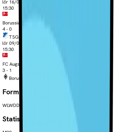
lör 16/05
15:30
Borussia Mönchengladbach
4
-
0
TSG Hoffenheim
lör 09/05
15:30
FC Augsburg
3
-
1
Borussia Mönchengladbach
Form
W
L
W
D
D
Statistik