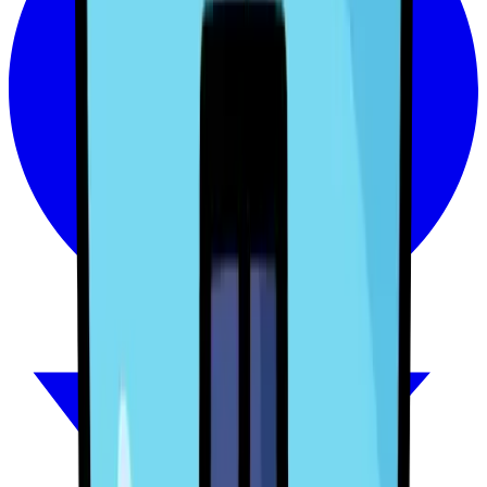
Aston Villa
Borussia Mönchengladbach
Matcher spelade
:
10
1
32
Jonas Omlin
lör 25/07
14:00
21
38
Mål
Tobias Sippel
23
24
Gjorda (snitt)
1.50
Jan Olschowsky
Rot-Weiss Essen
Insläppta (snitt)
1.40
1
-
2
33
35
Totalt (snitt)
2.90
Daniel Batz
Borussia Mönchengladbach
lör 18/07
42
20
Over/Under
Tiago Pereira Cardoso
14:00
Over 0.5
90%
Försvarare
Wuppertaler SV
Over 1.5
70%
0
-
6
Over 2.5
50%
#
Spelare
Nationalitet
Ålder
Over 3.5
50%
Borussia Mönchengladbach
2
21
lör 16/05
Fabio Chiarodia
Båda lagen gör mål
15:30
4
29
Kevin Diks
BTTS Ja
50%
JL
Borussia Mönchengladbach
BTTS Nej
50%
5
19
4
-
0
Jan Leszczynski
TSG Hoffenheim
Resultat
14
21
lör 09/05
Kota Takai