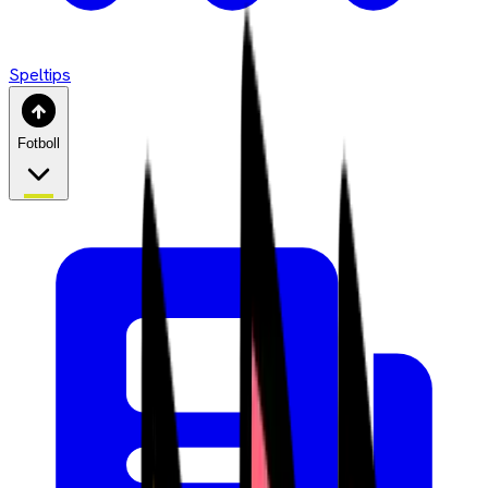
Speltips
Fotboll