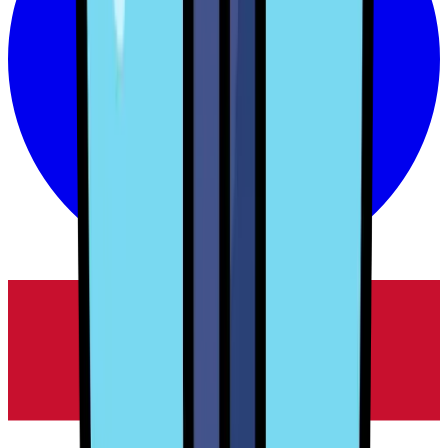
10
29
Florian Neuhaus
Hörnsparkar
Borussia Mönchengladbach
13
23
1
-
1
Giovanni Reyna
Lag (snitt)
2.20
FSV Mainz 05
16
28
Totalt (snitt)
7.70
Philipp Sander
lör 11/04
Over 8.5
30%
15:30
17
23
Over 9.5
30%
Jens Castrop
Over 10.5
30%
RB Leipzig
27
24
Rocco Reitz
1
-
0
Kort
WM
Borussia Mönchengladbach
36
17
Wael Mohya
Lag (snitt)
2.70
lör 04/04
Totalt (snitt)
5.60
15:30
39
19
Niklas Swider
Over 2.5
90%
Over 3.5
80%
ZU
Borussia Mönchengladbach
47
22
Over 4.5
50%
2
-
2
Zento Uno
Heidenheim
Statistik
Anfallare
tors 26/03
18:30
M
29
#
Spelare
Nationalitet
Ålder
V
9