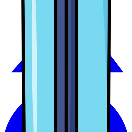
15:30
Vinst
30%
20
23
David Herold
Oavgjort
40%
Förlust
30%
FC Augsburg
22
26
Yukhym Konoplya
3
-
1
Övrigt
26
22
Borussia Mönchengladbach
Lukas Ullrich
sön 03/05
Hållen nollan
40%
29
23
17:30
Joe Scally
Utan mål
20%
30
29
Nico Elvedi
Borussia Mönchengladbach
1:a halvlek
1
-
0
Mittfältare
1H Mål (snitt)
1.40
Borussia Dortmund
1H Over 0.5
50%
lör 25/04
#
Spelare
Nationalitet
Ålder
1H Over 1.5
20%
15:30
1H BTTS
0%
6
25
Yannik Engelhardt
VfL Wolfsburg
2:a halvlek
7
32
0
-
0
Kevin Stöger
Borussia Mönchengladbach
2H Mål (snitt)
2.90
EL
8
26
sön 19/04
2H Over 0.5
80%
Enzo Leopold
19:30
2H Over 1.5
50%