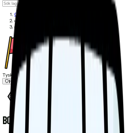
OddsEkspert
›
Lag
›
Borussia Mönchengladbach
Tyskland
FÖLJ LAG
BORUSSIA MÖNCHENGLADBACH