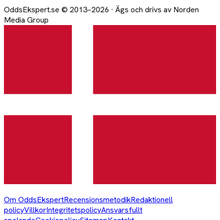
Bologna
OddsEkspert
.se
© 2013–
2026
·
Ägs och drivs av
Norden
2
-
2
Media Group
Celtic
ons 14/01
20:45
Falkirk
0
-
1
Celtic
lör 10/01
16:00
Celtic
4
-
0
Dundee United
Om OddsEkspert
Recensionsmetodik
Redaktionell
policy
Villkor
Integritetspolicy
Ansvarsfullt