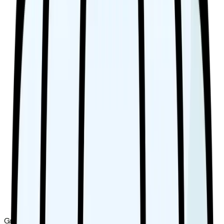
Grundat
1888