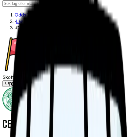
OddsEkspert
›
Lag
›
Celtic
Skottland
FÖLJ LAG
CELTIC