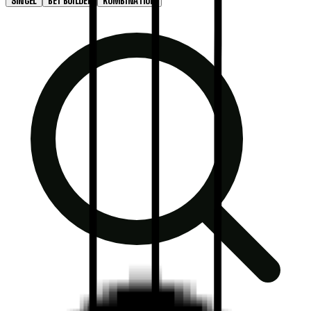
SINGEL
BET BUILDER
KOMBINATION