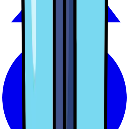
56
27
Anthony Ralston
Celtic
1:a halvlek
57
26
3
-
1
Stephen Welsh
1H Mål (snitt)
1.60
Hearts
57
26
Stephen Welsh
1H Over 0.5
60%
ons 13/05
1H Over 1.5
10%
21:00
63
29
Kieran Tierney
1H BTTS
10%
-
25
Motherwell
Maik Nawrocki
2:a halvlek
2
-
3
Mittfältare
Celtic
2H Mål (snitt)
3.30
sön 10/05
2H Over 0.5
70%
13:00
#
Spelare
Nationalitet
Ålder
2H Over 1.5
50%
8
25
Benjamin Nygren
Hörnsparkar
Celtic
3
-
1
14
28
Luke McCowan
Lag (snitt)
5.60
Rangers
Totalt (snitt)
10.40
15
23
sön 03/05
Odin Holm
Over 8.5
60%
13:00
Over 9.5
60%
21
32
Alex Oxlade-Chamberlain
Over 10.5
50%