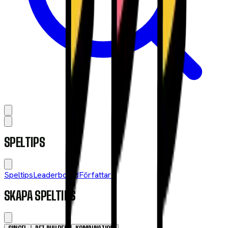
SPELTIPS
Speltips
Leaderboard
Författare
SKAPA SPELTIPS