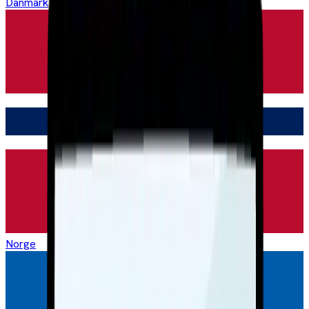
1
-
2
Danmark
Camilo Durán
Celtic
11
25
sön 22/03
Tomas Cvancara
13:30
13
24
Hyun-jun Yang
Dundee United
18
26
Shin Yamada
2
-
0
CO
Celtic
19
20
lör 14/03
Callum Osmand
16:00
23
24
Sebastian Tounekti
Celtic
38
28
Daizen Maeda
3
-
1
38
28
Motherwell
Daizen Maeda
ons 04/03
49
35
21:00
Norge
James Forrest
-
26
Shin Yamada
Aberdeen
1
-
2
-
23
Johnny Kenny