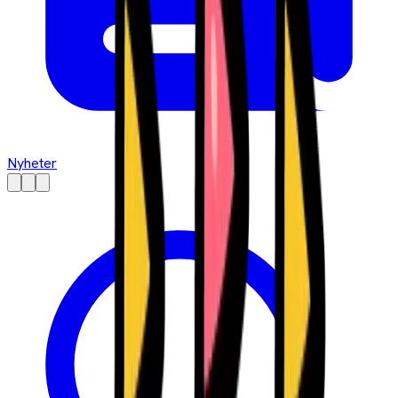
Nyheter