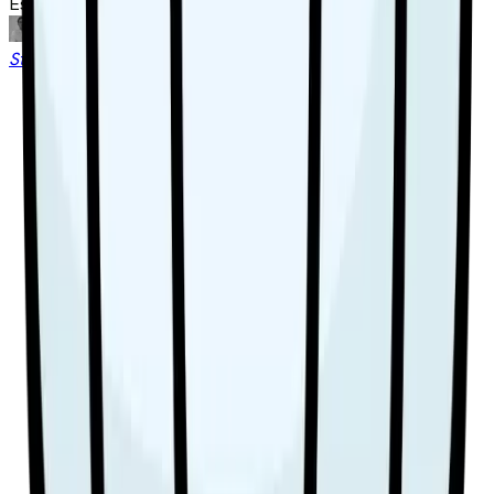
Estadio de Mendizorroza
(
19,840
)
Steffen Fonvig
Chefredaktör & Sportanalytiker