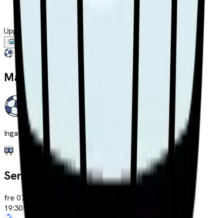
Uppdaterad
2026-08-09
Översikt
Trupp
Matcher
Resultat
Statistik
Matcher
Inga resultat
Senaste matcher
fre 07/08
19:30