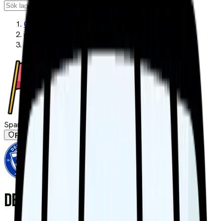
OddsEkspert
›
Lag
›
Deportivo Alavés
Spanien
FÖLJ LAG
DEPORTIVO ALAVÉS