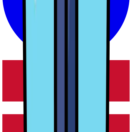
FC Barcelona
10
28
Totalt (snitt)
10.70
Carles Aleñá
lör 09/05
Over 8.5
70%
14:00
19
27
Over 9.5
70%
Pablo Ibáñez
Over 10.5
40%
Elche
20
26
Calebe
1
-
1
Kort
23
28
Deportivo Alavés
Carlos Protesoni
Lag (snitt)
2.50
lör 02/05
-
22
Totalt (snitt)
5.20
18:30
Selu Diallo
Over 2.5
90%
-
20
Over 3.5
70%
Gustavo Albarracín
Deportivo Alavés
Over 4.5
50%
2
-
4
-
21
Tomás Alage Mendes Mendes
Athletic Club
Statistik
lör 25/04
Anfallare
14:00
M
30
#
Spelare
Nationalitet
Ålder
V
9
Deportivo Alavés
O
10
7
27
2
-
1
Carlos Vicente
F
11
GM
39
Mallorca
7
23
Ángel Pérez