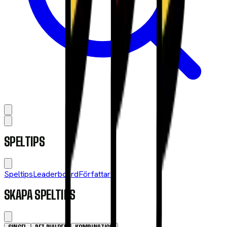
SPELTIPS
Speltips
Leaderboard
Författare
SKAPA SPELTIPS