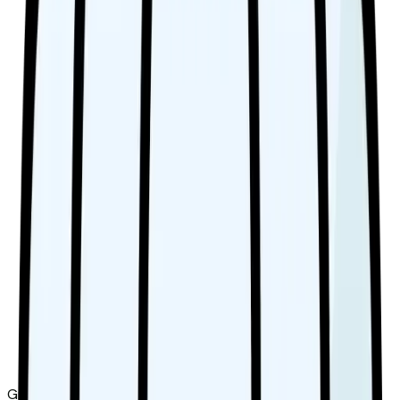
Grundat
1921