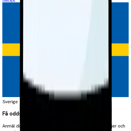
Celta de Vigo
3
-
4
Deportivo Alavés
fre 13/03
21:00
Deportivo Alavés
1
-
1
Villarreal
sön 08/03
21:00
Valencia
3
-
2
Sverige
Deportivo Alavés
Få oddstips i inkorgen
fre 27/02
21:00
Anmäl dig och få utvalda matchförutsägelser, kampanjer och