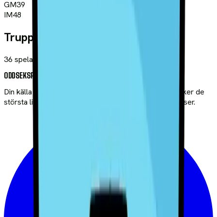
GM
39
IM
48
Trupp
36 spelare
ODDSEKSPERT
.SE
#
14
La Liga
Din källa för fotboll odds, statistik och speltips. Vi täcker de
Statistik
Trupp
Matcher
Resultat
största ligorna med expertanalyser och oddsjämförelser.
Form
Målvakter
fre 07/08
19:30
Senaste 10
#
Spelare
Nationalitet
Ålder
Inga resultat
Racing Santander
L
W
W
D
L
W
L
D
D
W
1
29
Antonio Sivera
1
-
1
Senaste 10
Deportivo Alavés
Matcher spelade
:
10
-
25
Adrián Rodríguez
fre 07/08
19:30
-
25
Mål
Jesús Owono