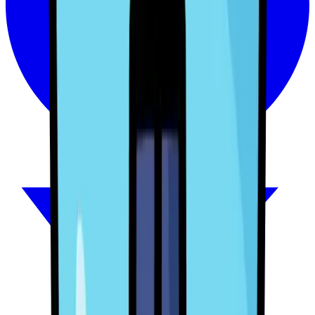
Gjorda (snitt)
1.80
Racing
Försvarare
Insläppta (snitt)
1.80
1
-
1
Totalt (snitt)
3.60
Deportivo Alavés
#
Spelare
Nationalitet
Ålder
fre 31/07
Over/Under
2
26
Facundo Garcés
10:30
Over 0.5
100%
3
20
Youssef Enríquez
Castellón
Over 1.5
80%
3
-
0
Over 2.5
70%
5
25
Jon Pacheco
Over 3.5
40%
Deportivo Alavés
12
30
lör 25/07
Nikola Maras
Båda lagen gör mål
10:30
14
30
Nahuel Tenaglia
BTTS Ja
80%
VK
Girona
BTTS Nej
20%
16
24
0
-
1
Ville Koski
Deportivo Alavés
Resultat
17
32
lör 18/07
Jonny Otto
19:00
Vinst
40%
22
25
Moussa Diarra
Oavgjort
30%
Förlust
30%
Deportivo Alavés
24
24