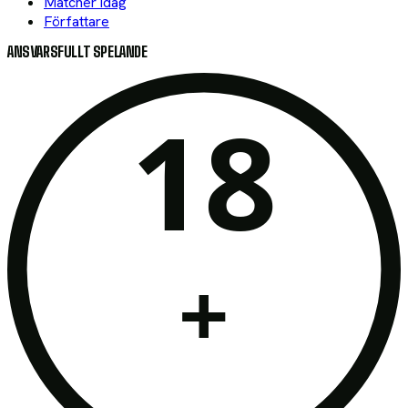
Matcher idag
21:00
Författare
ANSVARSFULLT SPELANDE
Atalanta
1
-
6
FC Bayern München
18
fre 06/03
20:30
FC Bayern München
4
-
1
Borussia Mönchengladbach
lör 28/02
+
18:30
Borussia Dortmund
2
-
3
FC Bayern München
lör 21/02
15:30