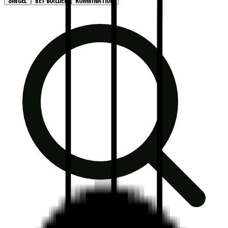
SINGEL
BET BUILDER
KOMBINATION