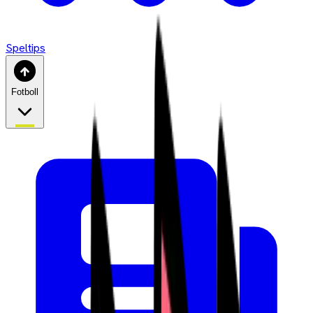
Speltips
Fotboll