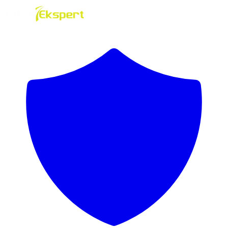
Hoppa till innehåll