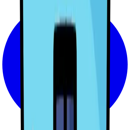
Form
Målvakter
fre 07/08
tis 04/08
14:00
13:00
Senaste 10
#
Spelare
Nationalitet
Ålder
FC Bayern München
Jeju United
W
W
D
W
W
W
W
W
D
W
1
40
Manuel Neuer
vs
1
-
2
Senaste 10
Aston Villa
FC Bayern München
Matcher spelade
:
10
26
38
Sven Ulreich
lör 15/08
tors 30/07
15:30
18:00
40
22
Mål
Jonas Urbig
48
19
Gjorda (snitt)
3.40
Leon Klanac
FC Bayern München
Rottach-Egern
Insläppta (snitt)
1.30
vs
0
-
15
-
29
Totalt (snitt)
4.70
Alexander Nübel
RB Leipzig
FC Bayern München
lör 25/07
Over/Under
Försvarare
15:30
Over 0.5
100%
#
Spelare
Nationalitet
Ålder
Wehen Wiesbaden
Over 1.5
90%
2
-
1
Over 2.5
80%
2
27
Dayot Upamecano
Over 3.5
80%
FC Bayern München
3
29
lör 23/05
Min-jae Kim