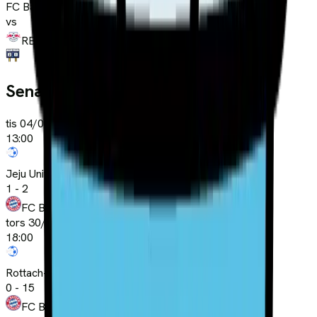
FC Bayern München
vs
RB Leipzig
Senaste matcher
tis 04/08
13:00
Jeju United
1
-
2
FC Bayern München
tors 30/07
18:00
Rottach-Egern
0
-
15
FC Bayern München