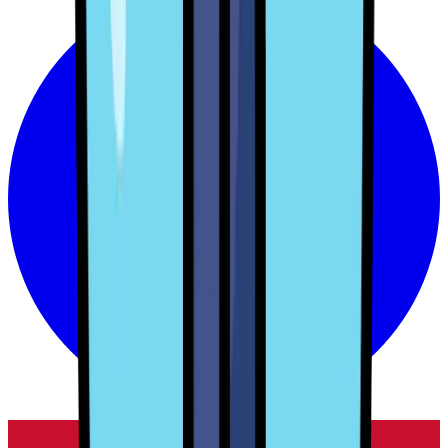
1H BTTS
30%
#
Spelare
Nationalitet
Ålder
FC Bayern München
6
31
2:a halvlek
Joshua Kimmich
1
-
1
8
21
Paris Saint Germain
2H Mål (snitt)
4.70
Tom Bischof
lör 02/05
2H Over 0.5
100%
10
23
15:30
Jamal Musiala
2H Over 1.5
100%
16
31
João Palhinha
Hörnsparkar
FC Bayern München
3
-
3
22
20
Arijon Ibrahimovic
Lag (snitt)
6.80
Heidenheim
Totalt (snitt)
10.50
34
25
tis 28/04
Ismael Saibari
Over 8.5
60%
21:00
Over 9.5
50%
38
19
Felipe Chavez
Over 10.5
40%
Paris Saint Germain
42
18
Lennart Karl
5
-
4
Kort
FC Bayern München
45
22
Aleksandar Pavlovic
Lag (snitt)
1.90
lör 25/04
Totalt (snitt)
3.30
15:30
47
19
David Santos Daiber
Over 2.5
60%
Over 3.5
30%