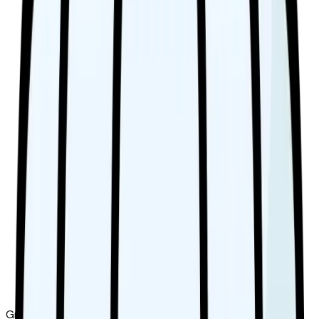
Grundat
1900