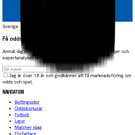
20:45
Frankrike
2
-
1
Sverige
Island
Få oddstips i inkorgen
fre 05/09
20:45
Anmäl dig och få utvalda matchförutsägelser, kampanjer och
expertanalyser direkt till din mejl.
Ukraina
0
-
2
Anmäl
Jag är över 18 år och godkänner att få marknadsföring om
Frankrike
odds och spel.
sön 08/06
15:00
NAVIGATION
Bettingsidor
Tyskland
Oddsbonusar
0
-
2
Fotboll
Frankrike
Ligor
tors 05/06
Matcher idag
21:00
Författare