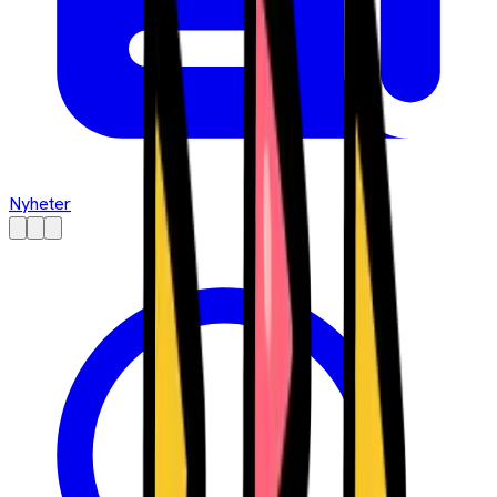
Nyheter