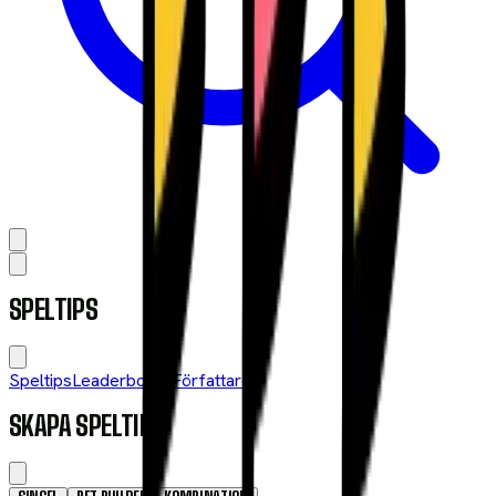
SPELTIPS
Speltips
Leaderboard
Författare
SKAPA SPELTIPS