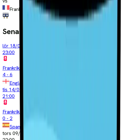
vs
Frankrike
Senaste matcher
lör 18/07
23:00
Frankrike
4
-
6
England
tis 14/07
21:00
Frankrike
0
-
2
Spanien
tors 09/07
22:00