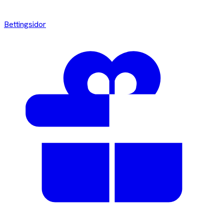
Bettingsidor