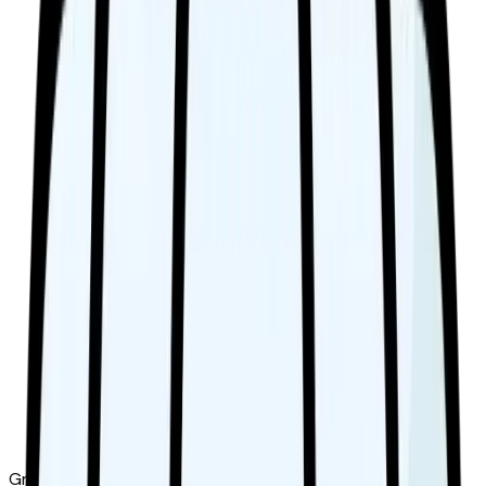
Grundat
1919