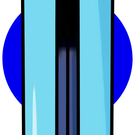
20:45
23:00
Senaste 8
#
Spelare
Nationalitet
Ålder
Turkiet
Frankrike
L
L
W
W
W
W
W
W
23
21
Robin Risser
vs
4
-
6
Senaste 8
Frankrike
England
Matcher spelade
:
8
23
24
Lucas Chevalier
mån 28/09
tis 14/07
20:45
21:00
Mål
Försvarare
Gjorda (snitt)
2.50
Belgien
Frankrike
#
Spelare
Nationalitet
Ålder
Insläppta (snitt)
1.25
vs
0
-
2
Totalt (snitt)
3.75
5
27
Frankrike
Spanien
Jules Koundé
fre 02/10
tors 09/07
Over/Under
17
25
William Saliba
20:45
22:00
Over 0.5
100%
-
30
Benjamin Pavard
Frankrike
Frankrike
Over 1.5
88%
vs
2
-
0
Over 2.5
63%
-
26
Pierre Kalulu
Over 3.5
38%
Italien
Marocko
-
33
mån 05/10
lör 04/07
Jonathan Clauss
Båda lagen gör mål
20:45
23:00