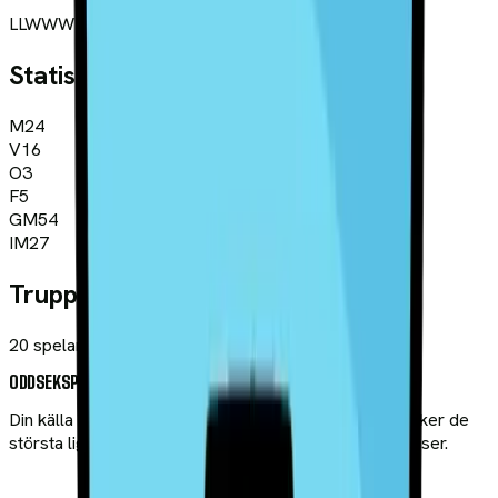
L
L
W
W
W
Statistik
M
24
V
16
O
3
F
5
GM
54
IM
27
Trupp
20 spelare
ODDSEKSPERT
.SE
#
1
Världsmästerskap
Din källa för fotboll odds, statistik och speltips. Vi täcker de
Statistik
Trupp
Matcher
Resultat
största ligorna med expertanalyser och oddsjämförelser.
Form
Målvakter
fre 25/09
lör 18/07