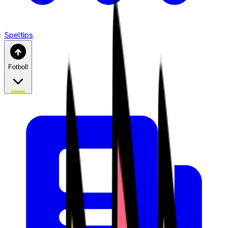
Speltips
Fotboll