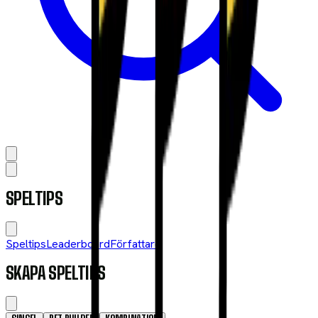
SPELTIPS
Speltips
Leaderboard
Författare
SKAPA SPELTIPS