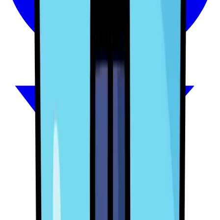
5
26
Louie Annesley
18:00
17
28
Jayce Olivero
Lettland
KR
1
-
0
17
28
Kevagn Ronco
Gibraltar
tors 26/03
AM
21
39
18:00
Aymen Mouelhi
-
25
Gibraltar
Ethan Britto
0
-
1
-
20
Tyler Carrington
Lettland
mån 17/11
Mittfältare
20:45
#
Spelare
Nationalitet
Ålder
Tjeckien
JP
6
-
0
16
20
Gibraltar
Jeremy Perera
fre 14/11
JC
20:45
-
30