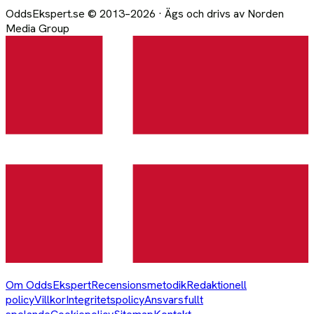
OddsEkspert
.se
© 2013–
2026
·
Ägs och drivs av
Norden
Media Group
Om OddsEkspert
Recensionsmetodik
Redaktionell
policy
Villkor
Integritetspolicy
Ansvarsfullt