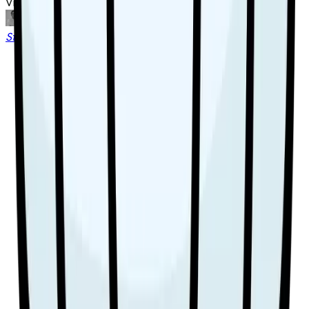
Victoria Stadium
(
5,000
)
Steffen Fonvig
Chefredaktör & Sportanalytiker