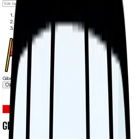
OddsEkspert
›
Lag
›
Gibraltar
Gibraltar
FÖLJ LAG
GIBRALTAR