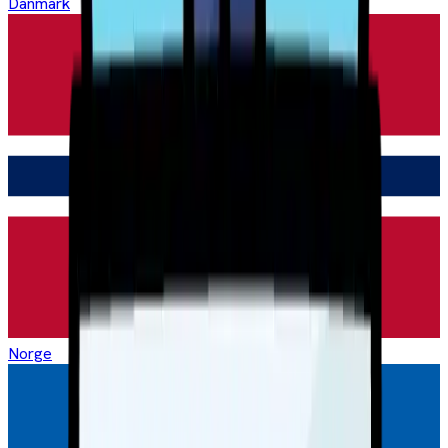
0
-
7
Danmark
Kroatien
Norge