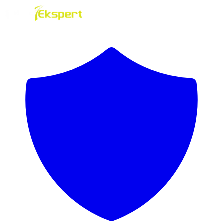
Hoppa till innehåll