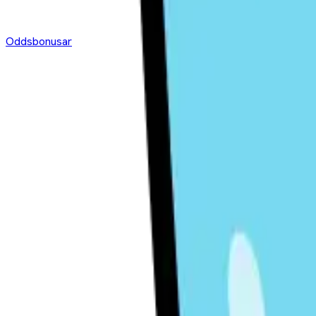
Oddsbonusar