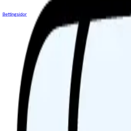
Bettingsidor