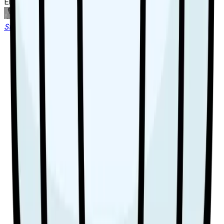
Elland Road
(
40,242
)
Steffen Fonvig
Chefredaktör & Sportanalytiker