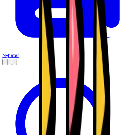
Nyheter