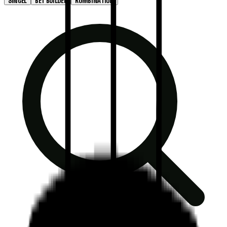
SINGEL
BET BUILDER
KOMBINATION