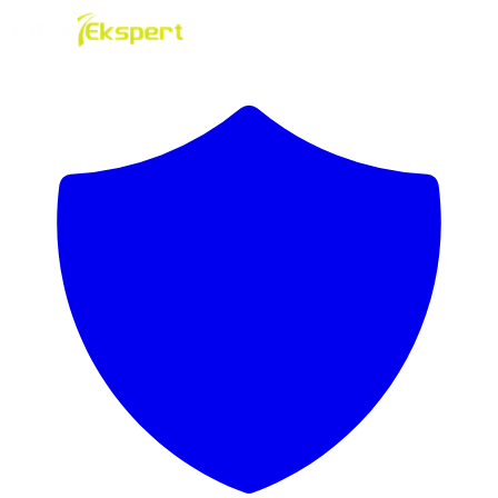
Hoppa till innehåll