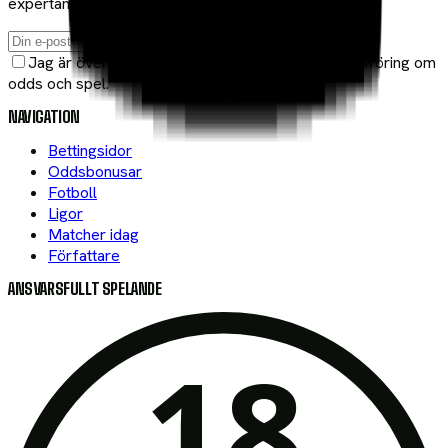
expertanalyser direkt till din mejl.
Aston Villa
1
-
1
Anmäl
Jag är över 18 år och godkänner att få marknadsföring om
Leeds United
odds och spel.
sön 15/02
13:00
NAVIGATION
Bettingsidor
Birmingham City
Oddsbonusar
1
-
1
Fotboll
Leeds United
Ligor
tis 10/02
Matcher idag
20:30
Författare
ANSVARSFULLT SPELANDE
Chelsea
2
-
2
Leeds United
18
fre 06/02
21:00
Leeds United