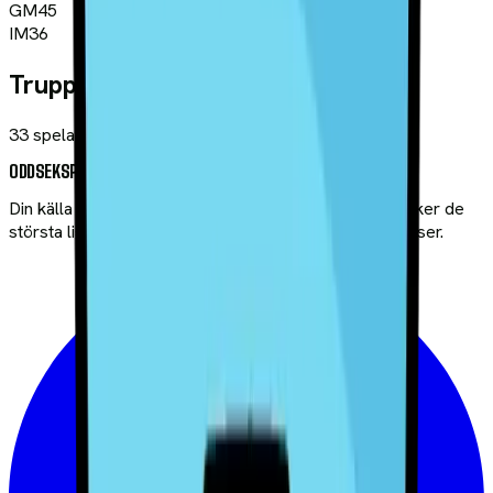
GM
45
IM
36
Trupp
33 spelare
ODDSEKSPERT
.SE
#
14
Premier League
Din källa för fotboll odds, statistik och speltips. Vi täcker de
Statistik
Trupp
Matcher
Resultat
största ligorna med expertanalyser och oddsjämförelser.
Form
Målvakter
sön 02/08
22:00
Senaste 10
#
Spelare
Nationalitet
Ålder
Inga resultat
Liverpool
L
W
D
W
D
W
W
D
D
L
1
28
Lucas Perri
2
-
4
Senaste 10
Leeds United
Matcher spelade
:
10
21
33
Alex Cairns
fre 31/07
01:30
Mål
Försvarare