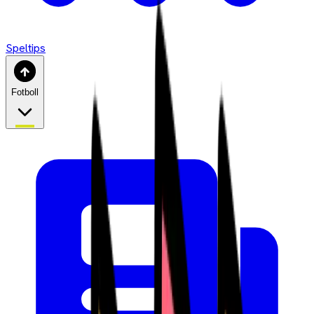
Speltips
Fotboll