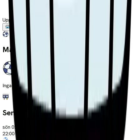
Uppdaterad
2026-08-08
Översikt
Trupp
Matcher
Resultat
Statistik
Matcher
Inga resultat
Senaste matcher
sön 02/08
22:00