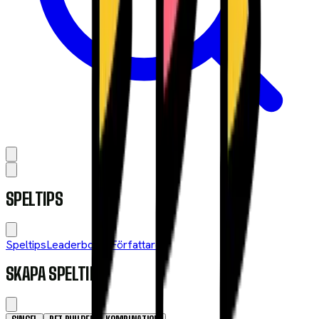
SPELTIPS
Speltips
Leaderboard
Författare
SKAPA SPELTIPS