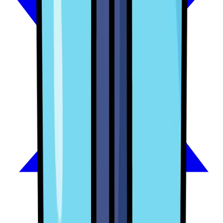
BTTS Ja
38%
-
33
Montenegro
Marko Vukcevic
Montenegro
BTTS Nej
63%
vs
2
-
0
-
23
Robert Gjelaj
Armenien
Andorra
Resultat
tors 12/11
mån 17/11
-
24
Ognjen Gasevic
20:45
20:45
Vinst
38%
Oavgjort
0%
Mittfältare
Montenegro
Förlust
63%
Montenegro
vs
2
-
3
#
Spelare
Nationalitet
Ålder
Tbc
Övrigt
Kroatien
sön 15/11
17
20
Vasilije Adžić
fre 14/11
15:00
Hållen nollan
13%
20:45
AL
Utan mål
50%
-
25
Aleksa Latkovic
Cypern
Gibraltar
1:a halvlek
vs
-
23
1
-
2
Andrej Bajovic
Montenegro
1H Mål (snitt)
1.63
Montenegro
-
31
1H Over 0.5
88%
Marko Jankovic
mån 13/10
1H Over 1.5
50%
18:00
1H BTTS
38%
Anfallare
Montenegro