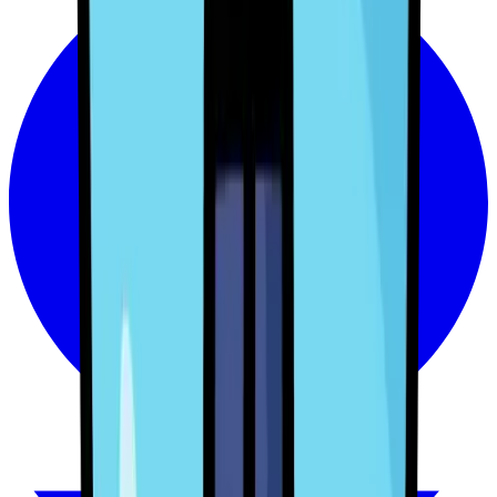
20:45
18:30
Senaste 8
#
Spelare
Nationalitet
Ålder
Montenegro
Slovakien
MM
L
W
L
L
L
L
W
W
-
39
vs
2
-
2
Senaste 8
Milan Mijatovic
Cypern
Montenegro
Matcher spelade
:
8
MD
mån 28/09
mån 01/06
-
37
Milos Dragojevic
18:00
18:00
Mål
Försvarare
Gjorda (snitt)
1.00
Armenien
Bulgarien
Insläppta (snitt)
2.13
vs
0
-
1
Totalt (snitt)
3.13
#
Spelare
Nationalitet
Ålder
Montenegro
Montenegro
SM
fre 02/10
tis 31/03
Over/Under
-
26
20:45
18:00
Stefan Milic
Over 0.5
100%
MT
Tbc
-
27
Montenegro
Over 1.5
88%
Marko Tuci
vs
2
-
3
Over 2.5
63%
Montenegro
Over 3.5
50%
-
35
Slovenien
Stefan Savic
mån 05/10
fre 27/03
20:45
Båda lagen gör mål
-
33
18:00
Adam Marusic