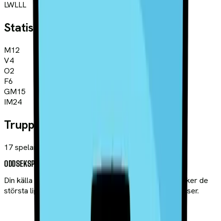
L
W
L
L
L
Statistik
M
12
V
4
O
2
F
6
GM
15
IM
24
Trupp
17 spelare
ODDSEKSPERT
.SE
#
4
VM-kval Europa
Din källa för fotboll odds, statistik och speltips. Vi täcker de
Statistik
Trupp
Matcher
Resultat
största ligorna med expertanalyser och oddsjämförelser.
Form
Målvakter
fre 25/09
fre 05/06