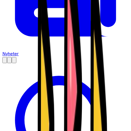
Nyheter