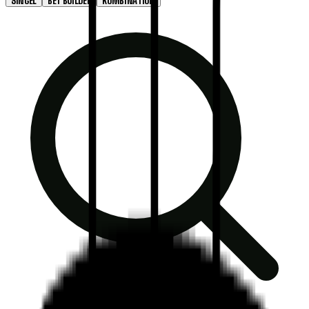
SINGEL
BET BUILDER
KOMBINATION