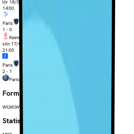
lör 18/07
14:00
Paris
1
-
0
Reims
sön 17/05
21:00
Paris
2
-
1
Paris Saint Germain
Form
W
L
W
L
W
Statistik