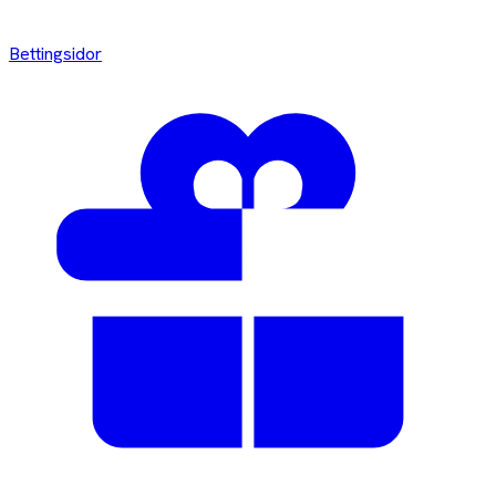
Bettingsidor