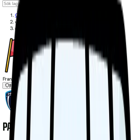
OddsEkspert
›
Lag
›
Paris
Frankrike
FÖLJ LAG
PARIS