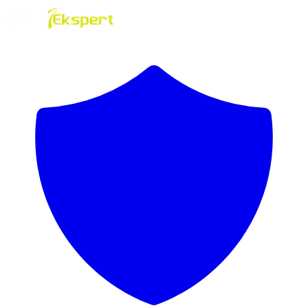
Hoppa till innehåll