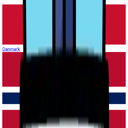
Lorient
O
11
#
Spelare
Nationalitet
Ålder
1
-
1
F
8
7
29
GM
38
Paris
Alimami Gory
IM
39
sön 22/03
9
24
Hållna nollor
9
17:15
Willem Geubbels
Snitt mål gjorda
1.3
10
28
Ilan Kebbal
Snitt mål insläppta
1.3
Paris
3
-
2
Danmark
11
29
Jean-Philippe Krasso
Le Havre
12
34
sön 15/03
Nouha Dicko
15:00
13
29
Mathieu Cafaro
Strasbourg
13
29
Mathieu Cafaro
0
-
0
Paris
20
34
Julien Lopez
sön 08/03
24
21
20:45
Luca Koleosho
24
21
Luca Koleosho
Olympique Lyonnais