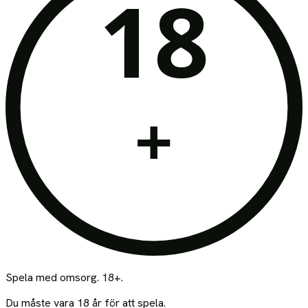
18
17:15
Paris
0
-
0
Angers SCO
sön 18/01
+
17:15
Nantes
1
-
2
Paris
mån 12/01
21:10
Paris Saint Germain
0
-
1
Paris
Spela med omsorg. 18+.
sön 04/01
20:45
Du måste vara 18 år för att spela.