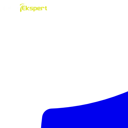
Hoppa till innehåll