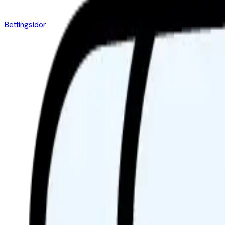
Bettingsidor