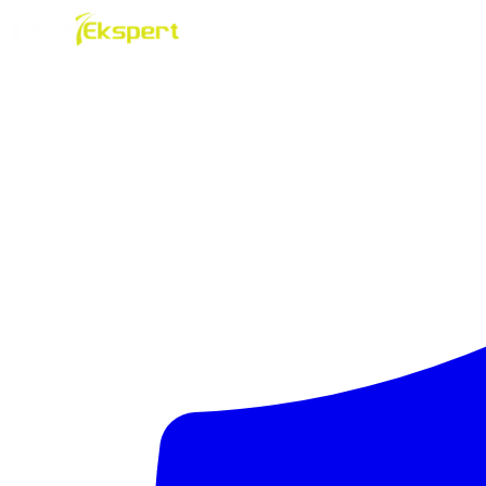
Hoppa till innehåll