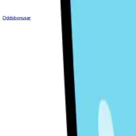
Oddsbonusar