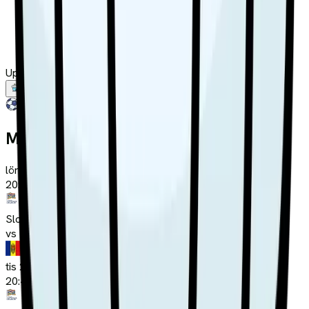
Uppdaterad
2026-08-08
Översikt
Trupp
Matcher
Resultat
Statistik
Matcher
lör 26/09
20:45
Slovakien
vs
Moldavien
tis 29/09
20:45