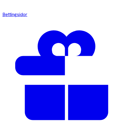
Bettingsidor