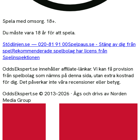
Wales
2
-
1
Slovakien
Spela med omsorg. 18+.
Du måste vara 18 år för att spela.
Stödlinjen.se
—
020-81 91 00
Spelpaus.se - Stäng av dig från
spel
Rekommenderade spelbolag har licens från
Spelinspektionen
OddsEkspert.se innehåller affiliate-länkar. Vi kan få provision
från spelbolag som nämns på denna sida, utan extra kostnad
för dig. Det påverkar inte våra recensioner eller betyg.
OddsEkspert
.se
© 2013–
2026
·
Ägs och drivs av
Norden
Media Group