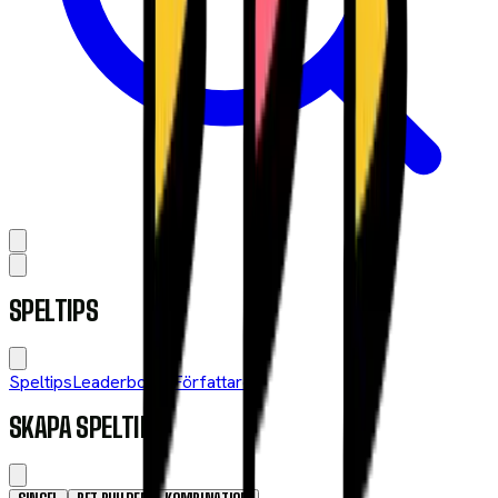
SPELTIPS
Speltips
Leaderboard
Författare
SKAPA SPELTIPS