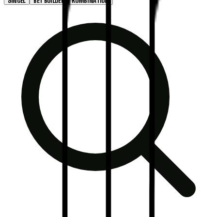
SINGEL
BET BUILDER
KOMBINATION