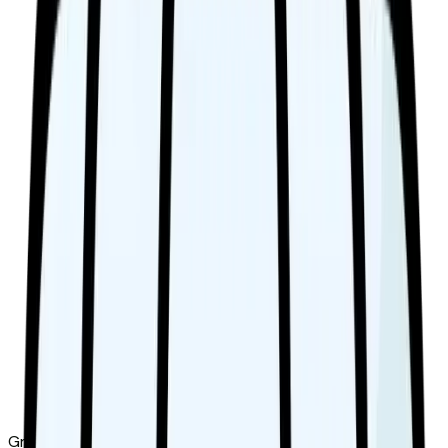
Grundat
1993