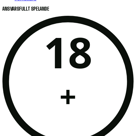
ANSVARSFULLT SPELANDE
Tyskland
3
-
0
Slovakien
18
mån 20/06
21:00
Slovakien
0
-
0
England
ons 15/06
+
15:00
Ryssland
1
-
2
Slovakien
lör 11/06
18:00