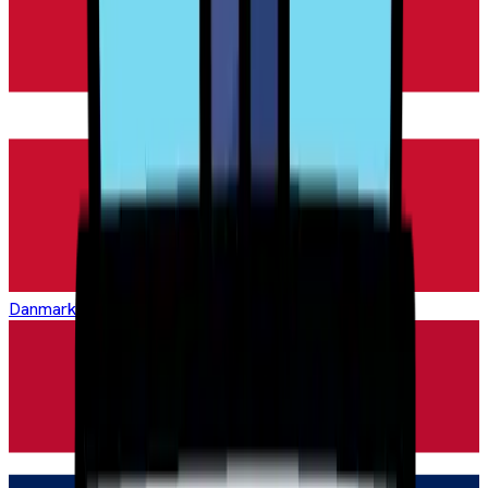
2
-
0
Tyskland
Statistik
tis 10/06
20:45
M
23
V
10
Israel
O
3
0
-
1
F
10
GM
26
Slovakien
IM
37
lör 07/06
Hållna nollor
8
20:45
Snitt mål gjorda
1.1
Snitt mål insläppta
1.6
Grekland
4
-
1
Danmark
Slovakien
sön 30/06
18:00
England
2
-
1