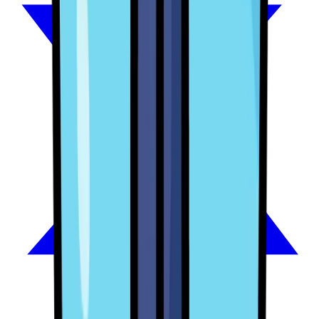
-
23
BTTS Ja
14%
Dominik Javorcek
Moldavien
Slovakien
BTTS Nej
86%
SK
vs
3
-
4
-
26
Samuel Kozlovský
Slovakien
Kosovo
Resultat
fre 13/11
mån 17/11
Mittfältare
20:45
20:45
Vinst
57%
Oavgjort
0%
Förlust
43%
#
Spelare
Nationalitet
Ålder
Slovakien
Tyskland
vs
6
-
0
19
24
Tomas Rigo
Övrigt
Färöarna
Slovakien
mån 16/11
fre 14/11
-
28
David Hrncar
Hållen nollan
57%
16:00
20:45
Utan mål
29%
AF
-
21
Adrian Fiala
Kazakstan
Slovakien
1:a halvlek
TH
vs
1
-
0
-
20
1H Mål (snitt)
1.29
Slovakien
Nordirland
Tadeáš Hájovský
1H Over 0.5
50%
mån 13/10
1H Over 1.5
17%
20:45
Anfallare
1H BTTS
0%