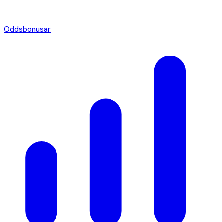
Oddsbonusar