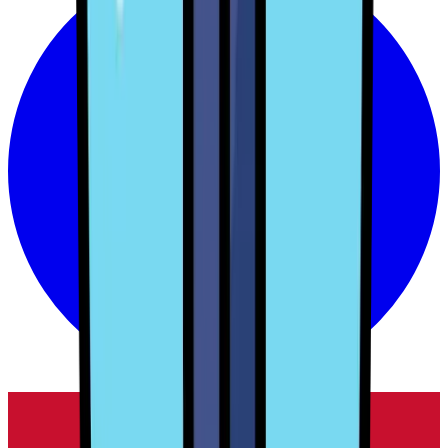
Slovakien
#
Spelare
Nationalitet
Ålder
2:a halvlek
2
-
0
7
20
Leo Sauer
Luxemburg
2H Mål (snitt)
3.00
fre 10/10
2H Over 0.5
100%
9
26
Róbert Boženík
20:45
2H Over 1.5
67%
11
28
Lubomir Tupta
Hörnsparkar
Nordirland
TB
2
-
0
17
24
Lag (snitt)
4.43
Tomas Bobcek
Slovakien
Totalt (snitt)
9.43
sön 07/09
20
27
Over 8.5
71%
David Duris
20:45
Over 9.5
57%
-
29
Over 10.5
29%
Samuel Mraz
Luxemburg
-
28
0
-
1
Erik Prekop
Kort
Slovakien
-
32
Ivan Schranz
Lag (snitt)
1.14
tors 04/09
Totalt (snitt)
4.00
20:45
Over 2.5
71%
Over 3.5
57%
Slovakien
Over 4.5
57%