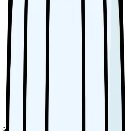
Grundat
1913