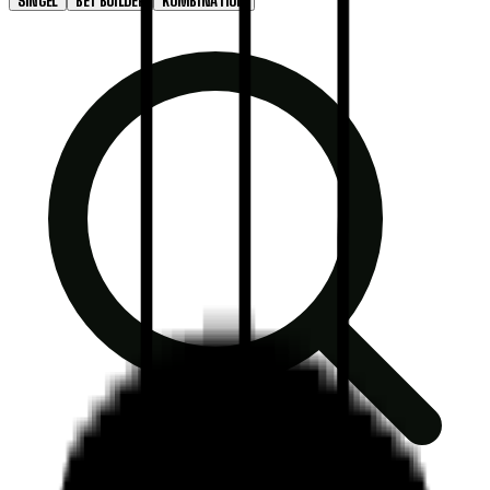
SINGEL
BET BUILDER
KOMBINATION