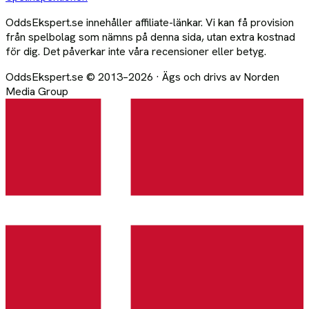
Portugal
tis 17/06
OddsEkspert.se innehåller affiliate-länkar. Vi kan få provision
00:00
från spelbolag som nämns på denna sida, utan extra kostnad
för dig. Det påverkar inte våra recensioner eller betyg.
Ghana
OddsEkspert
.se
© 2013–
2026
·
Ägs och drivs av
Norden
1
-
2
Media Group
USA