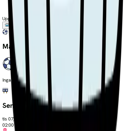
Uppdaterad
2026-08-09
Översikt
Trupp
Matcher
Resultat
Statistik
Matcher
Inga resultat
Senaste matcher
tis 07/07
02:00