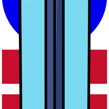
Portugal
Kort
14
26
lör 28/03
Sean Zawadzki
20:30
Lag (snitt)
1.60
14
24
Gianluca Busio
Totalt (snitt)
3.60
USA
Over 2.5
40%
15
24
Josh Atencio
2
-
5
Over 3.5
40%
Over 4.5
40%
Belgien
20
24
AZ Jackson
ons 19/11
Statistik
01:00
-
23
Jack McGlynn
-
28
M
25
USA
Luca de la Torre
V
10
5
-
1
-
26
O
4
Emeka Eneli
Uruguay
F
11
lör 15/11
-
27
GM
38
Tyler Adams
23:00
IM
41
-
26
Hållna nollor
5
James Sands
USA
Snitt mål gjorda
1.5
-
23
2
-
1
Caden Clark
Snitt mål insläppta
1.6
Paraguay
-
23
Brian Gutiérrez