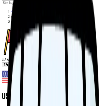
OddsEkspert
›
Lag
›
USA
USA
FÖLJ LAG
USA