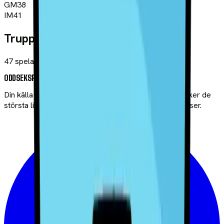
GM
38
IM
41
Trupp
47 spelare
ODDSEKSPERT
.SE
#
1
Världsmästerskap
Din källa för fotboll odds, statistik och speltips. Vi täcker de
Statistik
Trupp
Matcher
Resultat
största ligorna med expertanalyser och oddsjämförelser.
Form
Målvakter
tis 07/07
02:00
Senaste 5
#
Spelare
Nationalitet
Ålder
Inga resultat
USA
L
W
L
W
W
18
31
Ethan Horvath
1
-
4
Senaste 5
Belgien
Matcher spelade
:
5
21
29
Jonathan Klinsmann
tors 02/07
02:00
21
20
Mål
Diego Kochen