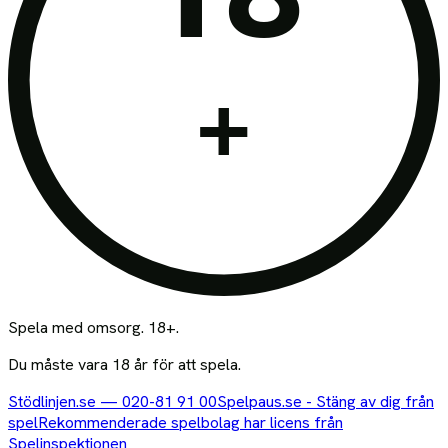
1
-
1
Wales
tis 01/07
+
22:00
Belgien
2
-
1
USA
tors 26/06
18:00
USA
0
-
1
Tyskland
Spela med omsorg. 18+.
mån 23/06
00:00
Du måste vara 18 år för att spela.
Stödlinjen.se
—
020-81 91 00
Spelpaus.se - Stäng av dig från
USA
spel
Rekommenderade spelbolag har licens från
2
-
2
Spelinspektionen