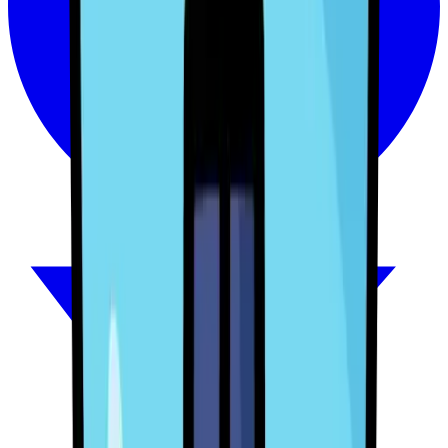
22
28
Gjorda (snitt)
2.20
Drake Callender
USA
Insläppta (snitt)
1.60
2
-
0
24
25
Totalt (snitt)
3.80
Roman Celentano
Bosnien och Hercegovina
fre 26/06
25
37
Over/Under
Sean Johnson
04:00
-
31
Over 0.5
100%
Zack Steffen
Turkiet
Over 1.5
100%
3
-
2
Over 2.5
60%
Försvarare
Over 3.5
60%
USA
fre 19/06
#
Spelare
Nationalitet
Ålder
Båda lagen gör mål
21:00
2
21
Caleb Wiley
BTTS Ja
60%
USA
3
26
BTTS Nej
40%
Ian Murphy
2
-
0
4
29
Australien
Resultat
Nkosi Tafari
lör 13/06
5
29
03:00
Vinst
60%
Antonee Robinson
Oavgjort
0%
23
24
Förlust
40%
Kristoffer Lund
USA