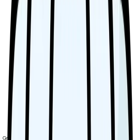
Grundat
1876