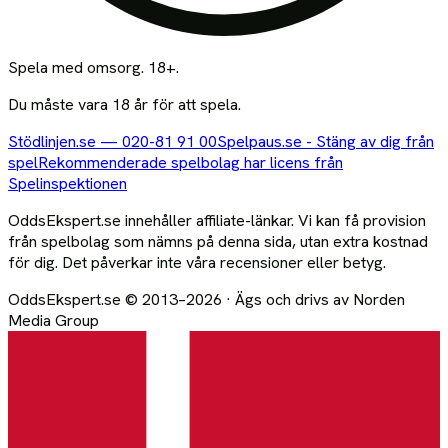
Ryssland
0
-
3
Wales
Spela med omsorg. 18+.
tors 16/06
15:00
Du måste vara 18 år för att spela.
Stödlinjen.se
—
020-81 91 00
Spelpaus.se - Stäng av dig från
England
spel
Rekommenderade spelbolag har licens från
2
-
1
Spelinspektionen
Wales
OddsEkspert.se innehåller affiliate-länkar. Vi kan få provision
från spelbolag som nämns på denna sida, utan extra kostnad
för dig. Det påverkar inte våra recensioner eller betyg.
OddsEkspert
.se
© 2013–
2026
·
Ägs och drivs av
Norden
Media Group