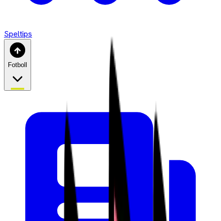
Speltips
Fotboll