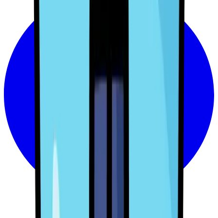
20:45
19:45
Senaste 9
#
Spelare
Nationalitet
Ålder
Portugal
Rumänien
D
W
W
L
W
L
W
D
W
2
28
Chris Mepham
vs
2
-
1
Senaste 9
Wales
Wales
Matcher spelade
:
9
-
33
Ben Davies
sön 27/09
tis 02/06
18:00
20:45
-
30
Mål
Connor Roberts
Gjorda (snitt)
2.44
Danmark
Wales
Mittfältare
Insläppta (snitt)
1.33
vs
1
-
1
Totalt (snitt)
3.78
Wales
Ghana
#
Spelare
Nationalitet
Ålder
tors 01/10
tis 31/03
Over/Under
17
24
Rubin Colwill
20:45
20:45
Over 0.5
100%
-
36
Joe Allen
Wales
Wales
Over 1.5
78%
vs
1
-
1
Over 2.5
56%
-
20
Charlie Crew
Over 3.5
44%
Norge
Nordirland
-
32
sön 04/10
tors 26/03
Tom Lawrence
Båda lagen gör mål
20:45
20:45