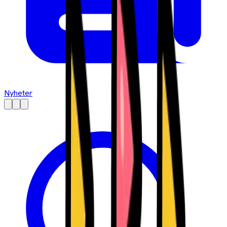
Nyheter