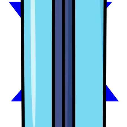
Anfallare
BTTS Ja
67%
Wales
Wales
BTTS Nej
33%
vs
1
-
1
#
Spelare
Nationalitet
Ålder
Danmark
Bosnien och Hercegovina
Resultat
13
24
Isaak Davies
lör 14/11
tis 18/11
OB
18:00
20:45
Vinst
56%
25
19
Oavgjort
22%
Oliver Bostock
Förlust
22%
Norge
Wales
-
33
Kieffer Moore
vs
7
-
1
Övrigt
Wales
Nordmakedonien
tis 17/11
lör 15/11
Hållen nollan
33%
20:45
18:00
Utan mål
0%
Wales
Liechtenstein
1:a halvlek
vs
0
-
1
1H Mål (snitt)
1.67
Portugal
Wales
1H Over 0.5
75%
mån 13/10
1H Over 1.5
50%
20:45
1H BTTS
50%