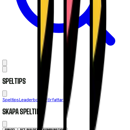
SPELTIPS
Speltips
Leaderboard
Författare
SKAPA SPELTIPS