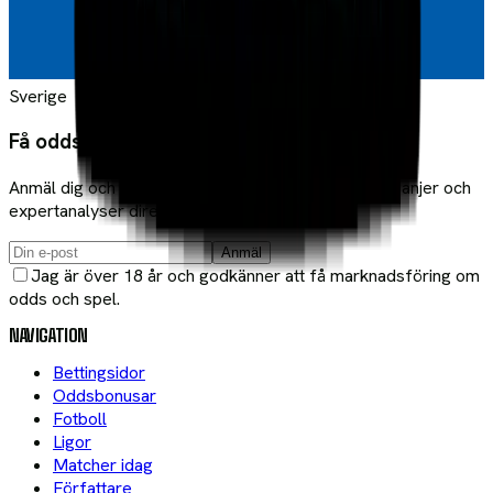
18:00
Italien
1
-
0
Sverige
Wales
Få oddstips i inkorgen
ons 16/06
18:00
Anmäl dig och få utvalda matchförutsägelser, kampanjer och
expertanalyser direkt till din mejl.
Turkiet
0
-
2
Anmäl
Jag är över 18 år och godkänner att få marknadsföring om
Wales
odds och spel.
lör 12/06
15:00
NAVIGATION
Bettingsidor
Wales
Oddsbonusar
1
-
1
Fotboll
Schweiz
Ligor
ons 06/07
Matcher idag
21:00
Författare