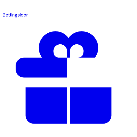
Bettingsidor