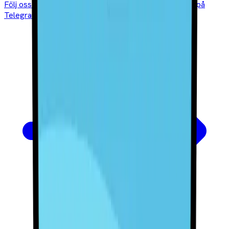
Följ oss på Telegram
Få våra experters speltips direkt på
Telegram och håll dig uppdaterad