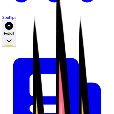
Speltips
Fotboll