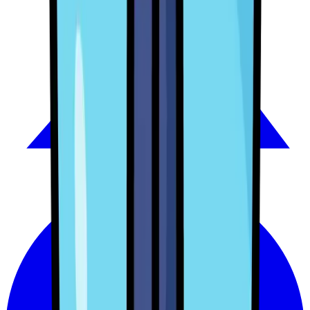
26
8
2
3
3
8
11
-3
9
Pafos FC
59
T. Yegbe
FOR
V
V
F
O
V
27
8
3
0
5
8
17
-9
9
Union Saint-Gilloise
15
M. Gurgul
FOR
6 aug.
H
28
8
2
2
4
16
16
0
8
PSV
AK
KÍ
29
8
2
2
4
9
14
-5
8
Athletic Club
1
-
0
43
A. Kozubal
MF
V
30
8
2
2
4
9
15
-6
8
Napoli
22
R. Murawski
MF
1 aug.
B
31
8
2
2
4
12
21
-9
8
FC København
Wieczysta Kraków
10
P. Wålemark
MF
2
-
1
32
8
2
0
6
8
21
-13
6
Ajax
21
P. Delgado
MF
V
33
8
1
1
6
10
21
-11
4
Eintracht Frankfurt
29 juli
H
77
L. Palma Oseguera
MF
34
8
0
3
5
5
19
-14
3
Slavia Praha
AGF
1
-
4
9
M. Ishak
ANG
35
8
0
1
7
5
18
-13
1
Villarreal
F
Avbytare
36
8
0
1
7
7
22
-15
1
Kairat
25 juli
H
13
J. Serra
16
J. Jønsson
17
K. Yakob
20
T. Kristjánsson
21
M. Chris
Cracovia Kraków
4
J. Bragança Moutinho
7
M. Agnero
11
D. Håkans
14
L. Bengtsson
0
-
0
O
21 juli
B
AGF
4
-
1