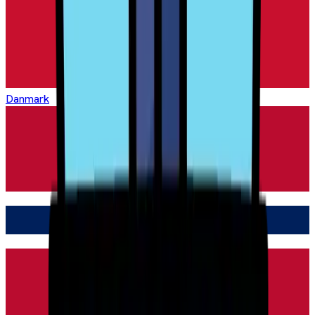
Danmark