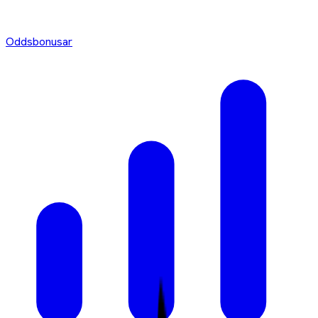
Oddsbonusar