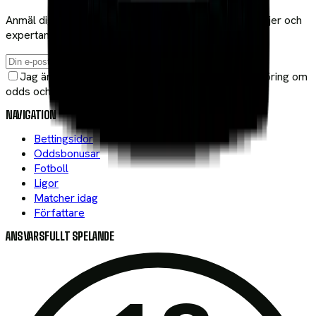
Anmäl dig och få utvalda matchförutsägelser, kampanjer och
expertanalyser direkt till din mejl.
Anmäl
Jag är över 18 år och godkänner att få marknadsföring om
odds och spel.
NAVIGATION
Bettingsidor
Oddsbonusar
Fotboll
Ligor
Matcher idag
Författare
ANSVARSFULLT SPELANDE