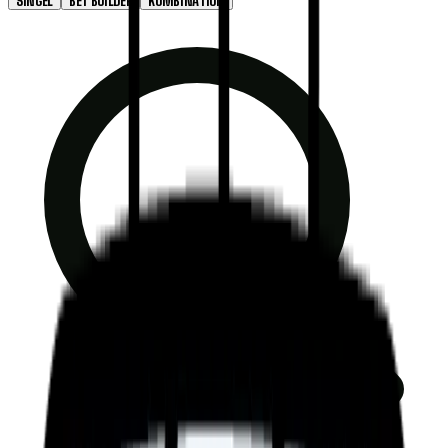
SINGEL
BET BUILDER
KOMBINATION