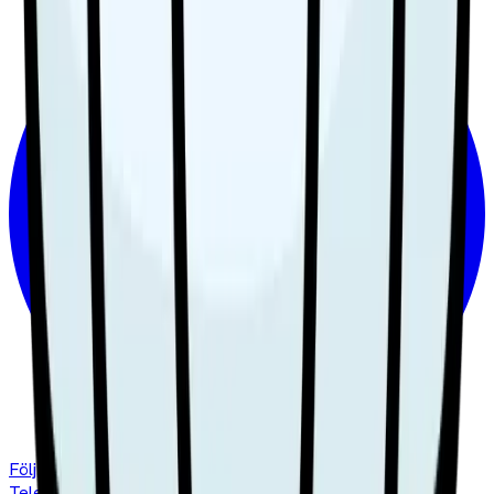
Följ oss på Telegram
Få våra experters speltips direkt på
Telegram och håll dig uppdaterad