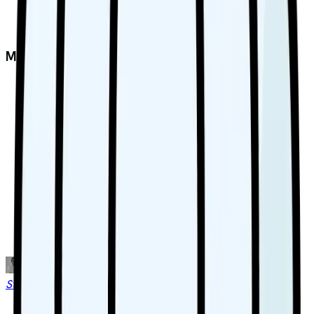
Lech Poznań
Matchens händelser
Kristian Arnstad 55'
Mikael Ishak 29'
Patrik Wålemark 42'
Terry Yegbe 61'
Patrik Wålemark 65'
Jesper Hansen 37'
Gift Links 45+6'
Radosław Murawski 50'
Yannick Agnero 69'
Steffen Fonvig
Chefredaktör & Sportanalytiker