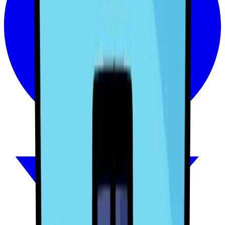
4
M. Knudsen
MF
2
-
1
11
8
4
2
2
21
11
+
10
14
Paris Saint Germain
10
K. Malt Arnstad
MF
V
12
8
4
2
2
17
7
+
10
14
Newcastle United
FS
1 aug.
B
Lyngby Boldklub
13
8
3
4
1
14
10
+
4
13
Juventus
39
F. Emmery Søgaard
MF
2
-
2
14
8
4
1
3
17
15
+
2
13
Atlético Madrid
8
S. Jørgensen
ANG
O
15
8
4
1
3
10
10
0
13
Atalanta
29 juli
B
31
T. Kristensen
ANG
Lech Poznań
16
8
3
3
2
13
14
-1
12
Bayer 04 Leverkusen
23
M. Anderson
ANG
4
-
1
17
8
3
2
3
19
17
+
2
11
Borussia Dortmund
JB
V
18
8
3
2
3
10
14
-4
11
25 juli
H
Olympiacos F.C.
28
J. Bogere
ANG
Brøndby IF
Lech Poznań
19
8
3
1
4
15
17
-2
10
Club Brugge
1
-
1
20
8
3
1
4
9
11
-2
10
Galatasaray
1
M. Lis
MV
O
21 juli
H
21
8
2
4
2
8
14
-6
10
Monaco
2
J. Vieira Pereira
FOR
Lech Poznań
22
8
3
1
4
13
21
-8
10
Qarabağ
20
R. Gumny
FOR
1
-
4
23
8
2
3
3
14
15
-1
9
Bodø / Glimt
WM
F
24
8
3
0
5
10
12
-2
9
Benfica
27
W. Mońka
FOR
25
8
3
0
5
11
14
-3
9
Olympique Marseille
72
M. Skrzypczak
FOR
Lech Poznań - Senaste matcher