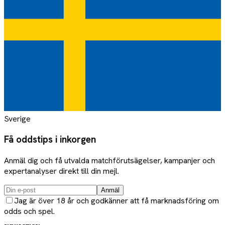
Sverige
Få oddstips i inkorgen
Anmäl dig och få utvalda matchförutsägelser, kampanjer och
expertanalyser direkt till din mejl.
Anmäl
Jag är över 18 år och godkänner att få marknadsföring om
odds och spel.