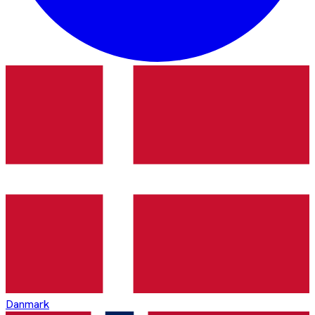
Danmark