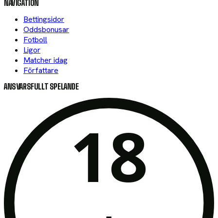
NAVIGATION
Bettingsidor
Oddsbonusar
Fotboll
Ligor
Matcher idag
Författare
ANSVARSFULLT SPELANDE
18