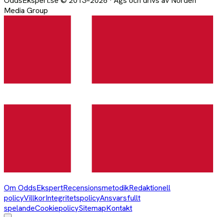
OddsEkspert
.se
© 2013–
2026
·
Ägs och drivs av
Norden
Media Group
Om OddsEkspert
Recensionsmetodik
Redaktionell
policy
Villkor
Integritetspolicy
Ansvarsfullt
spelande
Cookiepolicy
Sitemap
Kontakt