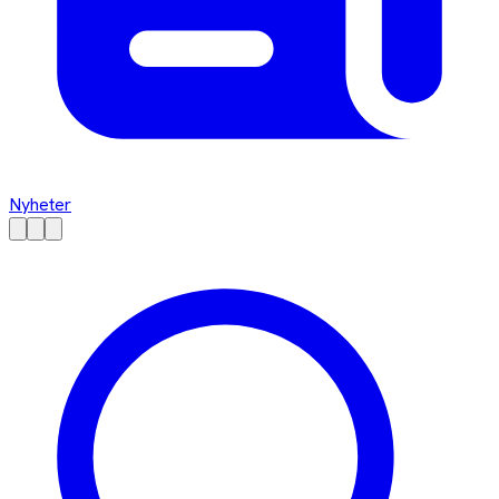
Nyheter