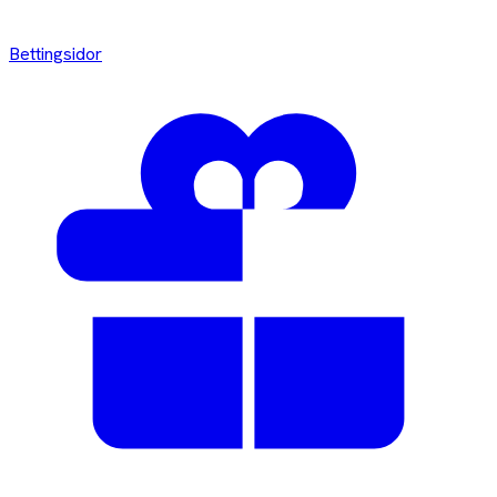
Bettingsidor