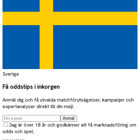
Sverige
Få oddstips i inkorgen
Anmäl dig och få utvalda matchförutsägelser, kampanjer och
expertanalyser direkt till din mejl.
Anmäl
Jag är över 18 år och godkänner att få marknadsföring om
odds och spel.