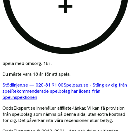
+
Spela med omsorg. 18+.
Du måste vara 18 år för att spela.
Stödlinjen.se
—
020-81 91 00
Spelpaus.se - Stäng av dig från
spel
Rekommenderade spelbolag har licens från
Spelinspektionen
OddsEkspert.se innehåller affiliate-länkar. Vi kan få provision
från spelbolag som nämns på denna sida, utan extra kostnad
för dig. Det påverkar inte våra recensioner eller betyg.