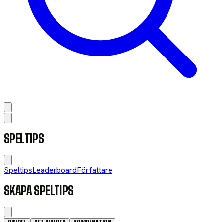
SPELTIPS
Speltips
Leaderboard
Författare
SKAPA SPELTIPS