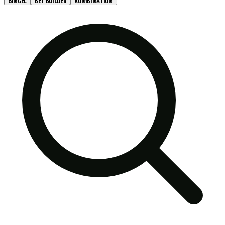
SINGEL
BET BUILDER
KOMBINATION