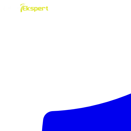
Hoppa till innehåll