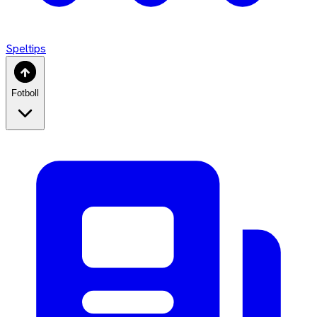
Speltips
Fotboll