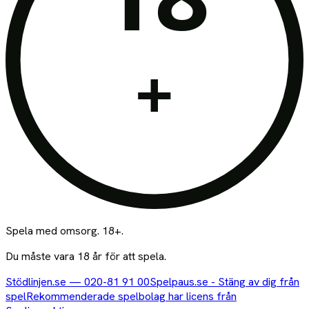
+
Spela med omsorg. 18+.
Du måste vara 18 år för att spela.
Stödlinjen.se
—
020-81 91 00
Spelpaus.se - Stäng av dig från
spel
Rekommenderade spelbolag har licens från