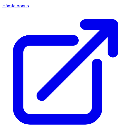
Hämta bonus