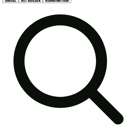
SINGEL
BET BUILDER
KOMBINATION