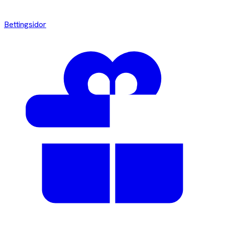
Bettingsidor