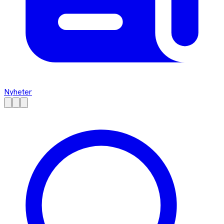
Nyheter