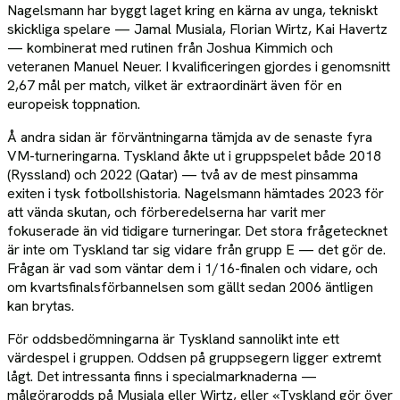
Nagelsmann har byggt laget kring en kärna av unga, tekniskt
skickliga spelare — Jamal Musiala, Florian Wirtz, Kai Havertz
— kombinerat med rutinen från Joshua Kimmich och
veteranen Manuel Neuer. I kvalificeringen gjordes i genomsnitt
2,67 mål per match, vilket är extraordinärt även för en
europeisk toppnation.
Å andra sidan är förväntningarna tämjda av de senaste fyra
VM-turneringarna. Tyskland åkte ut i gruppspelet både 2018
(Ryssland) och 2022 (Qatar) — två av de mest pinsamma
exiten i tysk fotbollshistoria. Nagelsmann hämtades 2023 för
att vända skutan, och förberedelserna har varit mer
fokuserade än vid tidigare turneringar. Det stora frågetecknet
är inte om Tyskland tar sig vidare från grupp E — det gör de.
Frågan är vad som väntar dem i 1/16-finalen och vidare, och
om kvartsfinalsförbannelsen som gällt sedan 2006 äntligen
kan brytas.
För oddsbedömningarna är Tyskland sannolikt inte ett
värdespel i gruppen. Oddsen på gruppsegern ligger extremt
lågt. Det intressanta finns i specialmarknaderna —
målgörarodds på Musiala eller Wirtz, eller «Tyskland gör över