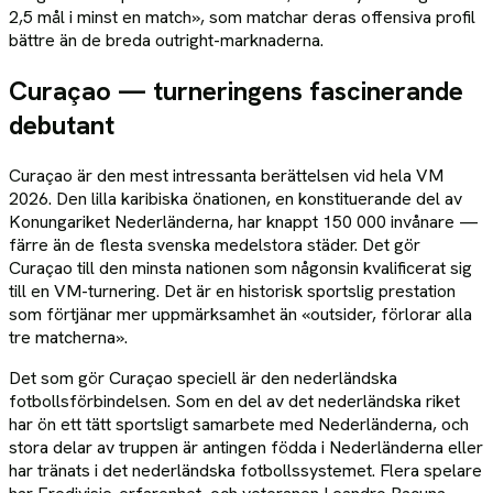
2,5 mål i minst en match», som matchar deras offensiva profil
bättre än de breda outright-marknaderna.
Curaçao — turneringens fascinerande
debutant
Curaçao är den mest intressanta berättelsen vid hela VM
2026. Den lilla karibiska önationen, en konstituerande del av
Konungariket Nederländerna, har knappt 150 000 invånare —
färre än de flesta svenska medelstora städer. Det gör
Curaçao till den minsta nationen som någonsin kvalificerat sig
till en VM-turnering. Det är en historisk sportslig prestation
som förtjänar mer uppmärksamhet än «outsider, förlorar alla
tre matcherna».
Det som gör Curaçao speciell är den nederländska
fotbollsförbindelsen. Som en del av det nederländska riket
har ön ett tätt sportsligt samarbete med Nederländerna, och
stora delar av truppen är antingen födda i Nederländerna eller
har tränats i det nederländska fotbollssystemet. Flera spelare