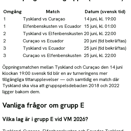
Omgång
Match
Datum (svensk tid)
1
Tyskland vs Curaçao
14 juni, kl. 19:00
1
Elfenbenskusten vs Ecuador
15 juni, kl. 01:00
2
Tyskland vs Elfenbenskusten
20 juni, kl. 22:00
2
Curaçao vs Ecuador
20 juni (tid bekräftas)
3
Tyskland vs Ecuador
25 juni (tid bekräftas)
3
Curaçao vs Elfenbenskusten
25 juni, kl. 22:00
Öppningsmatchen mellan Tyskland och Curaçao den 14 juni
klockan 19:00 svensk tid blir en av turneringens mer
tillgängliga tittarupplevelser — och samtidig en match där
Tyskland ska visa att gruppspelsdebaclen 2018 och 2022
ligger bakom dem.
Vanliga frågor om grupp E
Vilka lag är i grupp E vid VM 2026?