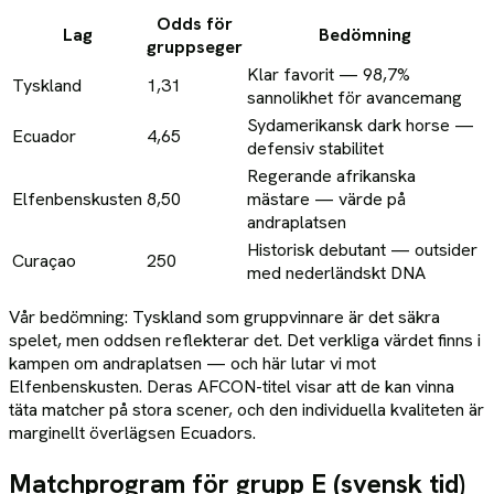
Odds för
Lag
Bedömning
gruppseger
Klar favorit — 98,7%
Tyskland
1,31
sannolikhet för avancemang
Sydamerikansk dark horse —
Ecuador
4,65
defensiv stabilitet
Regerande afrikanska
Elfenbenskusten
8,50
mästare — värde på
andraplatsen
Historisk debutant — outsider
Curaçao
250
med nederländskt DNA
Vår bedömning: Tyskland som gruppvinnare är det säkra
spelet, men oddsen reflekterar det. Det verkliga värdet finns i
kampen om andraplatsen — och här lutar vi mot
Elfenbenskusten. Deras AFCON-titel visar att de kan vinna
täta matcher på stora scener, och den individuella kvaliteten är
marginellt överlägsen Ecuadors.
Matchprogram för grupp E (svensk tid)