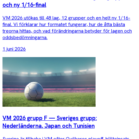
och ny 1/16-final
VM 2026 utökas till 48 lag, 12 grupper och en helt ny 1/16-
final. Vi förklarar hur formatet fungerar, hur de åtta bästa
treorna hittas, och vad förändringarna betyder för lagen och
oddsbedömningarna.
1 juni 2026
VM 2026 grupp F — Sveriges grupp:
Nederländerna, Japan och Tunisien
Sverige är tillbaka i VM efter Gyökeres playoff-hjälteinsats.