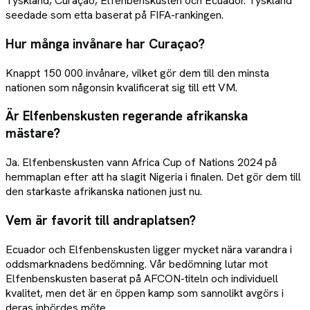
Tyskland, Curaçao, Elfenbenskusten och Ecuador. Tyskland
seedade som etta baserat på FIFA-rankingen.
Hur många invånare har Curaçao?
Knappt 150 000 invånare, vilket gör dem till den minsta
nationen som någonsin kvalificerat sig till ett VM.
Är Elfenbenskusten regerande afrikanska
mästare?
Ja. Elfenbenskusten vann Africa Cup of Nations 2024 på
hemmaplan efter att ha slagit Nigeria i finalen. Det gör dem till
den starkaste afrikanska nationen just nu.
Vem är favorit till andraplatsen?
Ecuador och Elfenbenskusten ligger mycket nära varandra i
oddsmarknadens bedömning. Vår bedömning lutar mot
Elfenbenskusten baserat på AFCON-titeln och individuell
kvalitet, men det är en öppen kamp som sannolikt avgörs i
deras inbördes möte.