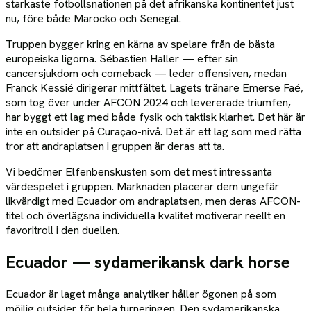
starkaste fotbollsnationen på det afrikanska kontinentet just
nu, före både Marocko och Senegal.
Truppen bygger kring en kärna av spelare från de bästa
europeiska ligorna. Sébastien Haller — efter sin
cancersjukdom och comeback — leder offensiven, medan
Franck Kessié dirigerar mittfältet. Lagets tränare Emerse Faé,
som tog över under AFCON 2024 och levererade triumfen,
har byggt ett lag med både fysik och taktisk klarhet. Det här är
inte en outsider på Curaçao-nivå. Det är ett lag som med rätta
tror att andraplatsen i gruppen är deras att ta.
Vi bedömer Elfenbenskusten som det mest intressanta
värdespelet i gruppen. Marknaden placerar dem ungefär
likvärdigt med Ecuador om andraplatsen, men deras AFCON-
titel och överlägsna individuella kvalitet motiverar reellt en
favoritroll i den duellen.
Ecuador — sydamerikansk dark horse
Ecuador är laget många analytiker håller ögonen på som
möjlig outsider för hela turneringen. Den sydamerikanska