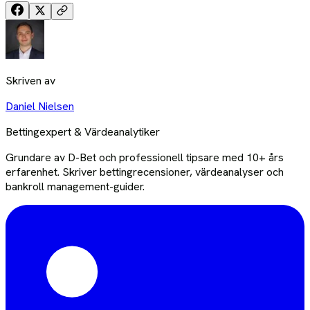
Skriven av
Daniel Nielsen
Bettingexpert & Värdeanalytiker
Grundare av D-Bet och professionell tipsare med 10+ års
erfarenhet. Skriver bettingrecensioner, värdeanalyser och
bankroll management-guider.