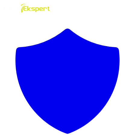
Hoppa till innehåll