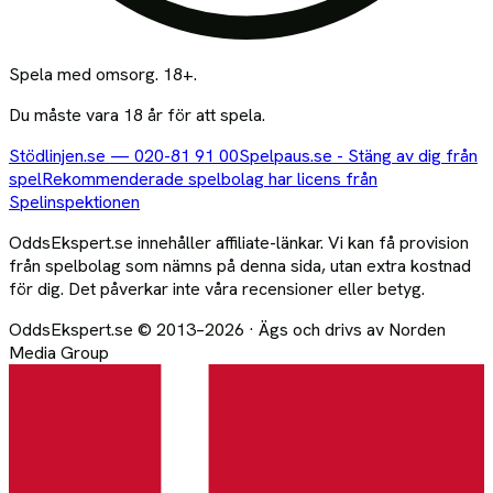
Marocko
1
-
0
Portugal
Spela med omsorg. 18+.
tis 06/12
20:00
Du måste vara 18 år för att spela.
Stödlinjen.se
—
020-81 91 00
Spelpaus.se - Stäng av dig från
Portugal
spel
Rekommenderade spelbolag har licens från
6
-
1
Spelinspektionen
Schweiz
OddsEkspert.se innehåller affiliate-länkar. Vi kan få provision
från spelbolag som nämns på denna sida, utan extra kostnad
för dig. Det påverkar inte våra recensioner eller betyg.
OddsEkspert
.se
© 2013–
2026
·
Ägs och drivs av
Norden
Media Group