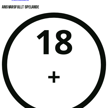
ANSVARSFULLT SPELANDE
Georgien
2
-
0
Portugal
18
lör 22/06
18:00
Turkiet
0
-
3
Portugal
tis 18/06
+
21:00
Portugal
2
-
1
Tjeckien
lör 10/12
16:00