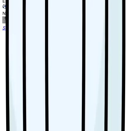
Estádio Nacional
(
37,593
)
6
kommande matcher
Nästa match
tors 24 sep.
Steffen Fonvig
Chefredaktör & Sportanalytiker