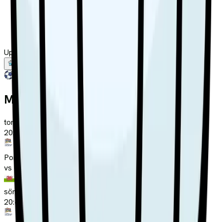
Uppdaterad
2026-08-09
Översikt
Trupp
Matcher
Resultat
Statistik
Matcher
tors 24/09
20:45
Portugal
vs
Wales
sön 27/09
20:45