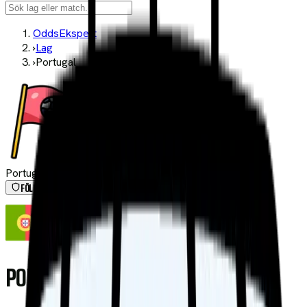
OddsEkspert
›
Lag
›
Portugal
Portugal
FÖLJ LAG
PORTUGAL