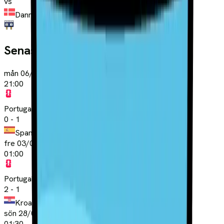
vs
Danmark
Senaste matcher
mån 06/07
21:00
Portugal
0
-
1
Spanien
fre 03/07
01:00
Portugal
2
-
1
Kroatien
sön 28/06
01:30