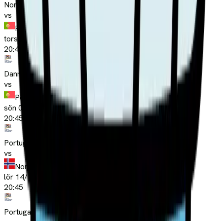
Norge
vs
Portugal
tors 01/10
20:45
Danmark
vs
Portugal
sön 04/10
20:45
Portugal
vs
Norge
lör 14/11
20:45
Portugal