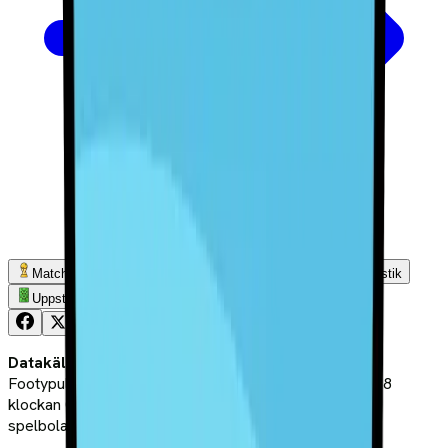
Matchinfo
Odds
Tabell
H2H & Form
Statistik
Uppställning
Colombia
Världsmästerskap — Group K
Inbördes möten
Startelvor
Oddsjamforelse
Lagstatistik
Datakälla
:
Statistik, odds och matchdata levereras av
Colombia
0
Footypulse.org.
Odds senast uppdaterade
:
2026-06-28
#
Lag
M
V
O
F
GM
IM
+/-
P
Uppdaterad
2026-06-28 kl. 01:10
1
Colombia
oavgjorda
(
4-3-3
)
Portugal
(
4-2-3-1
)
klockan
01:10
.
OddsEkspert är inte associerat med
Portugal
1
3
2
1
0
4
1
+
3
7
Colombia
1X2 - Matchresultat
Båda lagen gör mål (BTTS)
Över/Under 2.5 mål
0
Startelva
Portugal
spelbolagen och garanterar inte oddsets riktighet.
7
Poäng
5
Bookmaker
1
X
2
2
3
1
2
0
6
1
+
5
5
Portugal
28 juni 2026
Colombia
World Cup
Colombia