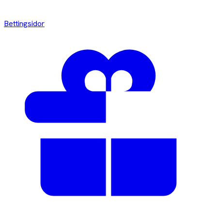
Bettingsidor