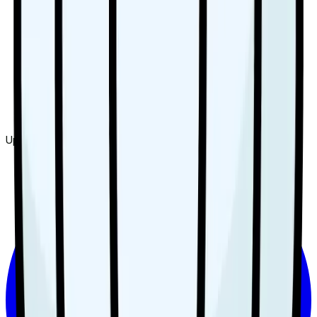
Uppdaterad
2026-08-10