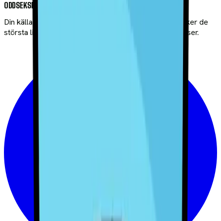
2
Vinster
1
ODDSEKSPERT
.SE
3.40
3.80
1.90
Spela här
0
-
0
3
3
1
1
1
4
3
+
1
4
DR Kongo
1
Oavgjorda
2
12
C. Vargas Gil
MV
Portugal
Din källa för fotboll odds, statistik och speltips. Vi täcker de
0
Förluster
0
3.40
3.80
1.90
Spela här
4
3
0
0
3
2
11
-9
0
Uzbekistan
4
S. Arias Naranjo
FOR
största ligorna med expertanalyser och oddsjämförelser.
1.3
Mål per match
2.0
3.80
3.85
1.90
0.3
Insläppta mål/match
0.3
23
D. Sánchez Mina
FOR
Colombia - Senaste matcher
+3
Målskillnad
+5
18+ Reklam. Spela ansvarsfullt.
3
J. Lucumí Bonilla
FOR
O
V
O
V
V
22
D. Machado Mena
FOR
Har du spelproblem? Ring Stodlinjen: 020-81 91 00
7 juli
B
Schweiz
11
J. Arias Andrade
MF
Spelpaus.se
Stodlinjen.se
Läs mer om ansvarsfullt spelande
0
-
0
16
J. Lerma Solís
MF
O
4 juli
H
14
G. Puerta Molano
MF
Ghana
10
J. Rodríguez Rubio
ANG
1
-
0
V
9
J. Córdoba Copete
ANG
28 juni
H
Portugal
7
L. Díaz Marulanda
ANG
0
-
0
Portugal
O
1
D. Meireles Costa
MV
24 juni
H
DR Kongo
20
J. Cavaco Cancelo
FOR