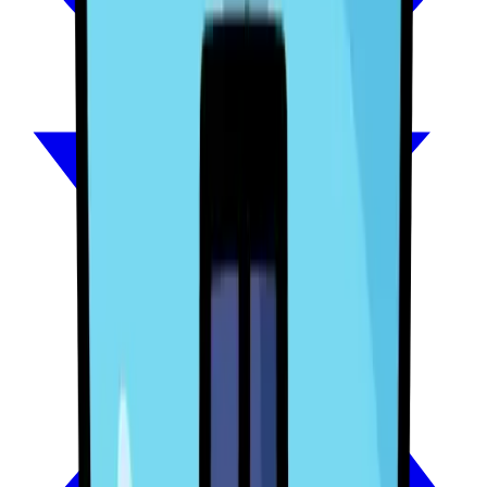
1
-
0
3
R. Santos Gato Alves Dias
FOR
V
18 juni
B
13
R. Palma Veiga
FOR
Uzbekistan
25
N. Mendes
FOR
3
-
1
V
21
R. Da Silva Neves
MF
23
V. Machado Ferreira
MF
Portugal - Senaste matcher
18
P. Lomba Neto
MF
F
V
O
V
O
8
B. Fernandes
MF
6 juli
H
11
J. Sequeira
MF
Spanien
0
-
1
7
C. Ronaldo
ANG
F
Avbytare
3 juli
H
1
D. Ospina Ramírez
2
D. Muñoz Mejía
5
K. Castaño Gil
6
R. Rios
8
J.
Kroatien
2
N. Cabral Semedo
4
T. Araújo
5
J. Dalot Teixeira
6
M. Nunes
9
G. 
2
-
1
V
28 juni
B
Colombia