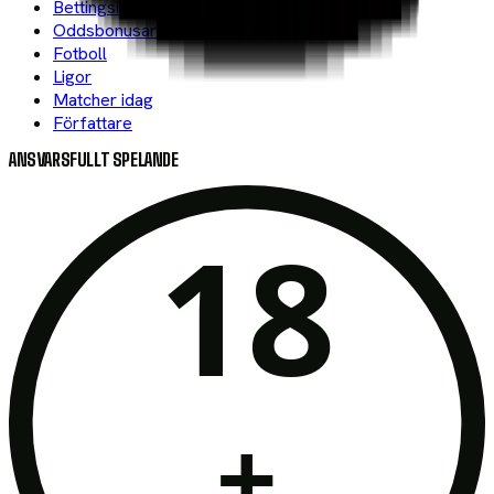
Bettingsidor
Oddsbonusar
Fotboll
Ligor
Matcher idag
Författare
ANSVARSFULLT SPELANDE
18
+