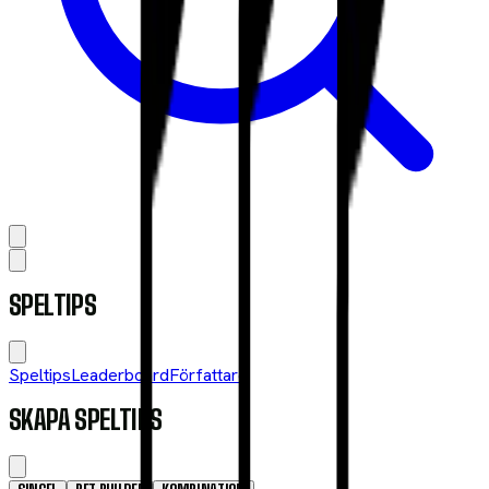
SPELTIPS
Speltips
Leaderboard
Författare
SKAPA SPELTIPS