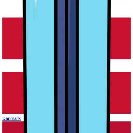
Danmark