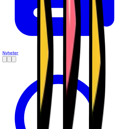
Nyheter