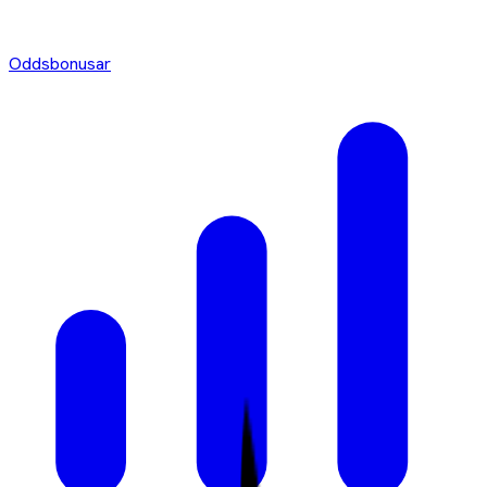
Oddsbonusar