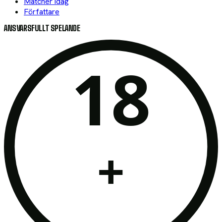
Matcher idag
21:15
Författare
ANSVARSFULLT SPELANDE
Sunderland
0
-
1
Liverpool
18
lör 07/02
16:00
Arsenal
3
-
0
Sunderland
mån 02/02
+
21:00
Sunderland
3
-
0
Burnley
lör 24/01
13:30