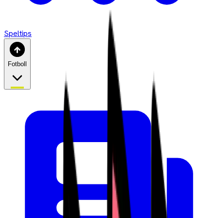
Speltips
Fotboll