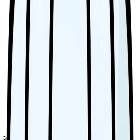
Grundat
1879