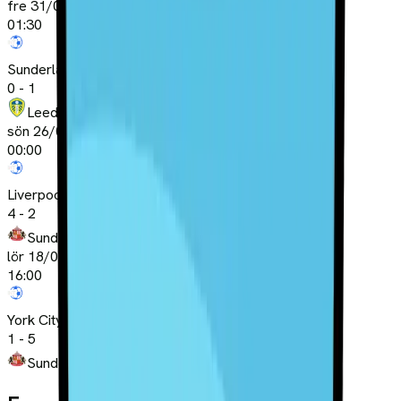
fre 31/07
01:30
Sunderland
0
-
1
Leeds United
sön 26/07
00:00
Liverpool
4
-
2
Sunderland
lör 18/07
16:00
York City
1
-
5
Sunderland