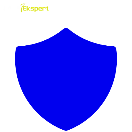
Hoppa till innehåll