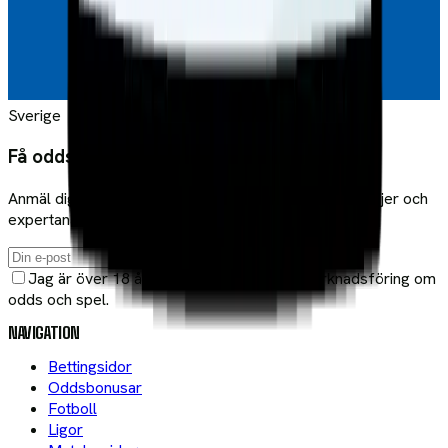
Sunderland
lör 28/02
13:30
AFC Bournemouth
1
-
1
Sverige
Sunderland
Få oddstips i inkorgen
sön 22/02
15:00
Anmäl dig och få utvalda matchförutsägelser, kampanjer och
expertanalyser direkt till din mejl.
Sunderland
1
-
3
Anmäl
Jag är över 18 år och godkänner att få marknadsföring om
Fulham
odds och spel.
sön 15/02
15:00
NAVIGATION
Bettingsidor
Oxford United
Oddsbonusar
0
-
1
Fotboll
Sunderland
Ligor
ons 11/02