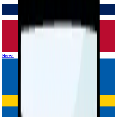
1
-
2
Sunderland
18
25
Wilson Isidor
lör 14/03
18
25
16:00
Wilson Isidor
24
24
Simon Adingra
Sunderland
0
-
1
25
30
Bertrand Traoré
Brighton & Hove Albion
sön 08/03
29
22
Ahmed Abdullahi
14:30
Norge
36
26
Ian Poveda
Port Vale
JB
1
-
0
37
21
Jocelin Ta Bi
Sunderland
tis 03/03
-
24
Simon Adingra
20:30
-
22
Luís Semedo
Leeds United
0
-
1