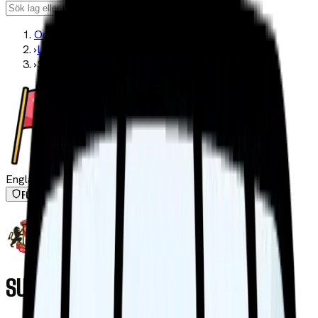
OddsEkspert
›
Lag
›
Sunderland
England
FÖLJ LAG
SUNDERLAND