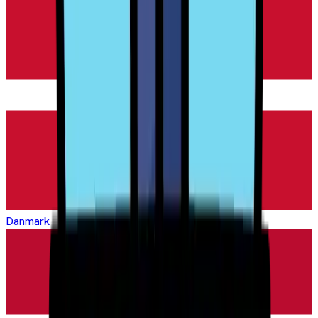
34
33
Sunderland
Granit Xhaka
Over 4.5
50%
0
-
5
46
23
Abdoullah Ba
Nottingham Forest
Statistik
HJ
sön 19/04
50
21
15:00
Harrison Jones
M
28
V
10
-
31
Aston Villa
Alan Browne
O
6
4
-
3
F
12
Anfallare
GM
33
Sunderland
IM
39
sön 12/04
Hållna nollor
7
15:00
#
Spelare
Nationalitet
Ålder
Snitt mål gjorda
1.2
7
21
Chemsdine Talbi
Snitt mål insläppta
1.4
Sunderland
1
-
0
Danmark
9
24
Brian Brobbey
Tottenham Hotspur
10
23
sön 22/03
Nilson Angulo
13:00
12
21
Eliezer Mayenda
Newcastle United
14
23
Romaine Mundle