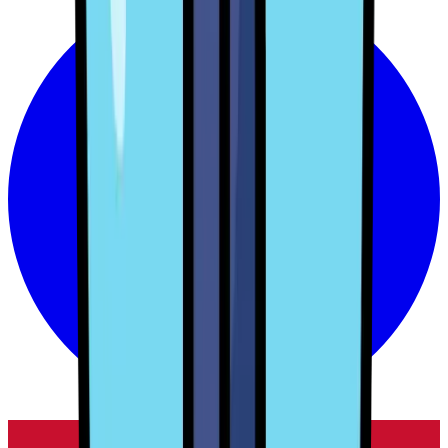
Jenson Seelt
1H BTTS
0%
-
22
Everton
Leo Hjelde
2:a halvlek
1
-
3
-
25
Aji Alese
Sunderland
2H Mål (snitt)
2.70
lör 09/05
2H Over 0.5
70%
-
23
Timothée Pembélé
16:00
2H Over 1.5
40%
Mittfältare
Hörnsparkar
Sunderland
0
-
0
#
Spelare
Nationalitet
Ålder
Lag (snitt)
4.10
Manchester United
Totalt (snitt)
9.60
11
19
lör 02/05
Chris Rigg
Over 8.5
70%
16:00
Over 9.5
40%
19
22
Habib Diarra
Over 10.5
30%
Wolverhampton Wanderers
27
21
Noah Sadiki
1
-
1
Kort
Sunderland
28
26
Enzo Le Fée
Lag (snitt)
2.80
fre 24/04
Totalt (snitt)
5.20
21:00
30
20
Milan Aleksic
Over 2.5
100%
Over 3.5
70%