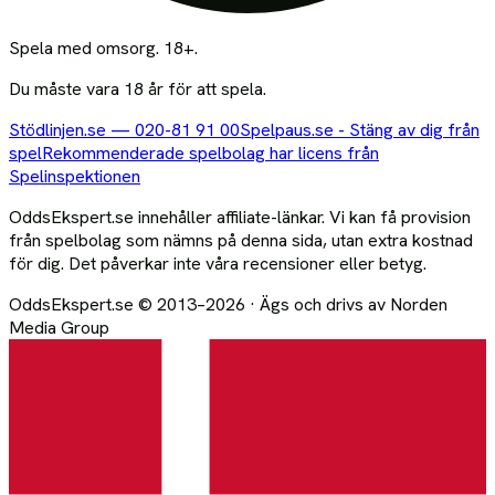
Spela med omsorg. 18+.
Du måste vara 18 år för att spela.
Stödlinjen.se
—
020-81 91 00
Spelpaus.se - Stäng av dig från
spel
Rekommenderade spelbolag har licens från
Spelinspektionen
OddsEkspert.se innehåller affiliate-länkar. Vi kan få provision
från spelbolag som nämns på denna sida, utan extra kostnad
för dig. Det påverkar inte våra recensioner eller betyg.
OddsEkspert
.se
© 2013–
2026
·
Ägs och drivs av
Norden
Media Group