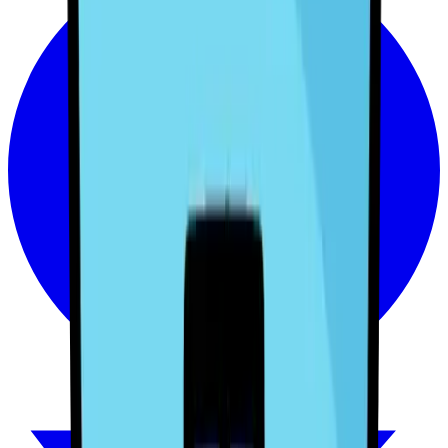
24
Z. Athekame
MF
Har du spelproblem? Ring Stodlinjen: 020-81 91 00
AC Milan - Senaste matcher
8
38
16
8
14
49
46
+
3
56
Bologna
56
A. Saelemaekers
MF
9
38
14
12
12
41
40
+
1
54
Lazio
Spelpaus.se
Stodlinjen.se
Läs mer om ansvarsfullt spelande
O
O
F
V
F
10
38
14
8
16
45
48
-3
50
Udinese
19
Y. Fofana
MF
5 aug.
H
Inter
11
38
14
7
17
46
50
-4
49
Sassuolo
14
L. Modrić
MF
1
-
1
12
38
12
9
17
44
63
-19
45
Torino
12
A. Rabiot
MF
O
13
38
11
12
15
28
46
-18
45
Parma
25 juli
B
33
D. Bartesaghi
MF
Celtic
14
38
11
10
17
40
53
-13
43
Cagliari
2
-
2
11
C. Pulisic
ANG
15
38
9
15
14
41
50
-9
42
Fiorentina
O
10
R. Conceição Leão
ANG
16
38
10
11
17
41
51
-10
41
24 maj
H
Genoa
Juventus
Cagliari
17
38
10
8
20
28
50
-22
38
Lecce
1
-
2
16
M. Di Gregorio
MV
18
38
8
10
20
32
57
-25
34
Cremonese
F
15
P. Kalulu Kyatengwa
FOR
17 maj
B
19
38
3
12
23
25
61
-36
21
Hellas Verona
Genoa
3
G. Bremer Silva Nascimento
FOR
20
38
2
12
24
26
71
-45
18
Pisa
2
-
1
6
L. Kelly
FOR
V
10 maj
H
18
F. Kostić
MF
Atalanta