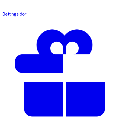
Bettingsidor