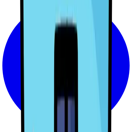
Form
Målvakter
lör 08/08
ons 05/08
13:00
13:00
Senaste 10
#
Spelare
Nationalitet
Ålder
Juventus
AC Milan
D
D
W
W
D
W
W
W
D
D
12
32
Raffaele Di Gennaro
vs
1
-
1
Senaste 10
Inter
Inter
Matcher spelade
:
10
13
28
Josep Martínez
lör 15/08
lör 01/08
19:30
13:30
-
32
Mål
Ivan Provedel
Gjorda (snitt)
2.50
Inter
Manchester City
Försvarare
Insläppta (snitt)
1.30
vs
1
-
1
Totalt (snitt)
3.80
Real Betis
Inter
#
Spelare
Nationalitet
Ålder
sön 26/07
Over/Under
2
30
Denzel Dumfries
16:30
Over 0.5
100%
25
31
Manuel Akanji
Karlsruher SC
Over 1.5
100%
1
-
2
Over 2.5
60%
30
27
Carlos Augusto
Over 3.5
40%
Inter
31
25
lör 23/05
Yann Bisseck