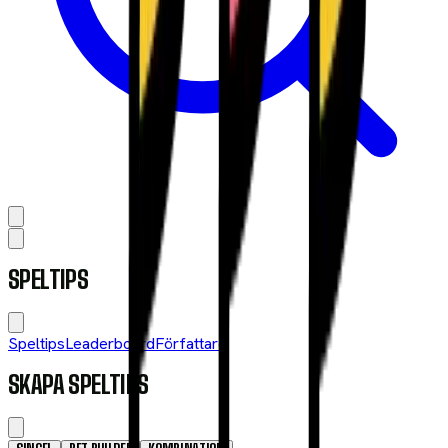
SPELTIPS
Speltips
Leaderboard
Författare
SKAPA SPELTIPS