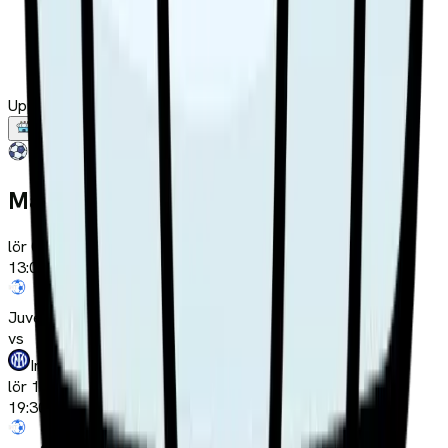
Uppdaterad
2026-08-06
Översikt
Trupp
Matcher
Resultat
Statistik
Matcher
lör 08/08
13:00
Juventus
vs
Inter
lör 15/08
19:30