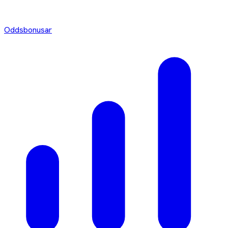
Oddsbonusar