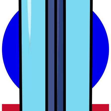
1H BTTS
20%
Davide Frattesi
Lazio
17
23
2:a halvlek
Andy Diouf
0
-
3
20
32
Inter
2H Mål (snitt)
3.80
Hakan Çalhanoğlu
sön 03/05
2H Over 0.5
100%
22
37
20:45
Henrikh Mkhitaryan
2H Over 1.5
70%
23
29
Nicolò Barella
Hörnsparkar
Inter
2
-
0
-
21
Ebenezer Akinsanmiro
Lag (snitt)
4.70
Parma
Totalt (snitt)
8.30
-
24
sön 26/04
Kristjan Asllani
Over 8.5
50%
18:00
Over 9.5
50%
-
23
Yanis Massolin
Over 10.5
40%
Torino
Anfallare
2
-
2
Kort
Inter
#
Spelare
Nationalitet
Ålder
Lag (snitt)
1.80
tis 21/04
Totalt (snitt)
3.50
21:00
9
29
Marcus Thuram
Over 2.5
50%
Over 3.5
40%