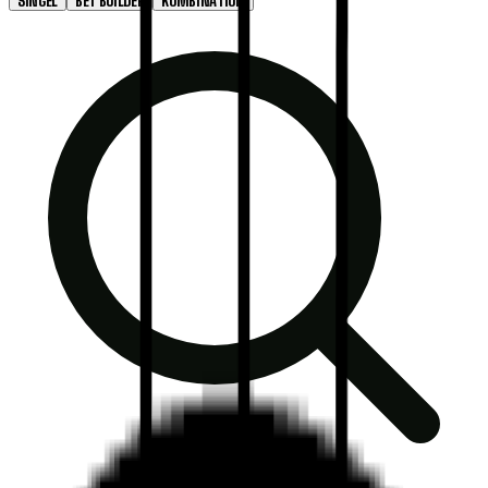
SINGEL
BET BUILDER
KOMBINATION