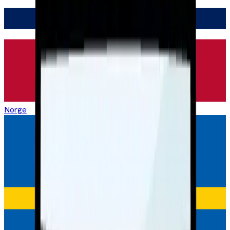
5
-
2
Roma
sön 22/03
20:45
Fiorentina
1
-
1
Inter
lör 14/03
15:00
Norge
Inter
1
-
1
Atalanta
sön 08/03
20:45
AC Milan
1
-
0