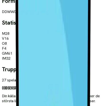
Form
D
D
W
W
D
Statistik
M
28
V
16
O
8
F
4
GM
61
IM
32
Trupp
27 spelare
ODDSEKSPERT
.SE
#
1
Serie A
Din källa för fotboll odds, statistik och speltips. Vi täcker de
Statistik
Trupp
Matcher
Resultat
största ligorna med expertanalyser och oddsjämförelser.