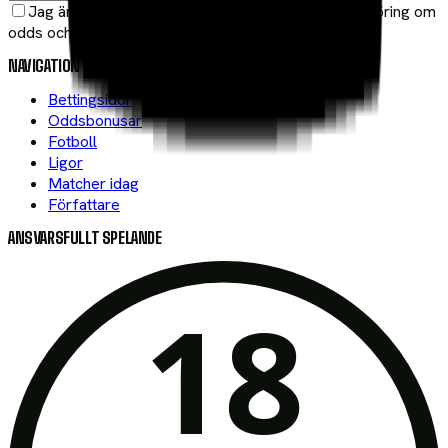
Jag är över 18 år och godkänner att få marknadsföring om
odds och spel.
NAVIGATION
Bettingsidor
Oddsbonusar
Fotboll
Ligor
Matcher idag
Författare
ANSVARSFULLT SPELANDE
18