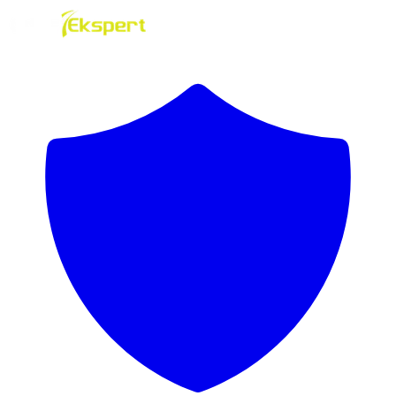
Hoppa till innehåll