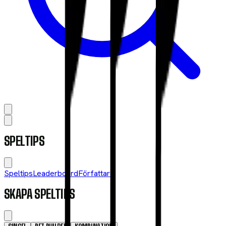
SPELTIPS
Speltips
Leaderboard
Författare
SKAPA SPELTIPS