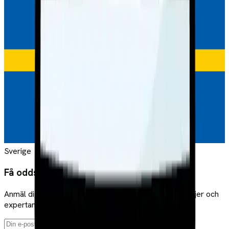
Sverige
Få oddstips i inkorgen
Anmäl dig och få utvalda matchförutsägelser, kampanjer och
expertanalyser direkt till din mejl.
Anmäl