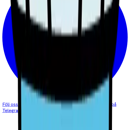
Följ oss på Telegram
Få våra experters speltips direkt på
Telegram och håll dig uppdaterad