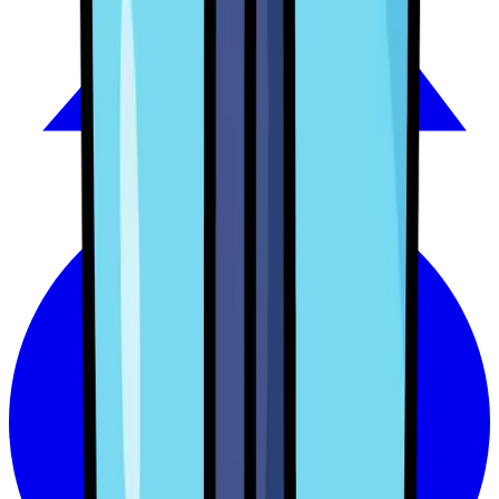
29
8
2
2
4
9
14
-5
8
7
R. Aouani
Athletic Club
MF
V
30
8
2
2
4
9
15
-6
8
Napoli
19
M. Badamosi
ANG
22 juli
B
Avbytare
31
8
2
2
4
12
21
-9
8
Vardar
FC København
1
A. Nersesyan
5
L. Hungria Martins
6
M. Ayvazyan
9
A. Eloyan
10
A.
3
-
2
32
8
2
0
6
8
21
-13
6
Ajax
1
K. Zviedris
3
A. Salles da Silva
8
I. Siqueira Augusto
10
R. Ramires 
V
33
8
1
1
6
10
21
-11
4
Eintracht Frankfurt
14 juli
H
Ararat-Armenia
34
8
0
3
5
5
19
-14
3
Slavia Praha
3
-
2
35
8
0
1
7
5
18
-13
1
Villarreal
V
36
8
0
1
7
7
22
-15
1
Kairat
7 juli
B
Ararat-Armenia
0
-
2
F
26 mars
B
Ilves
0
-
0
O