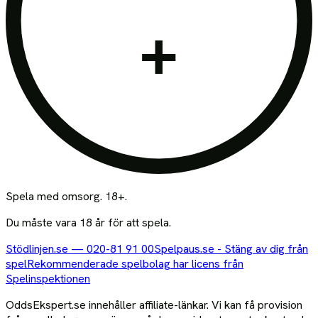
+
Spela med omsorg. 18+.
Du måste vara 18 år för att spela.
Stödlinjen.se
—
020-81 91 00
Spelpaus.se - Stäng av dig från
spel
Rekommenderade spelbolag har licens från
Spelinspektionen
OddsEkspert.se innehåller affiliate-länkar. Vi kan få provision