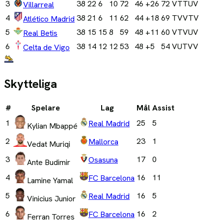
3
38
22
6
10
72
46
+26
72
V
T
T
U
V
Villarreal
4
38
21
6
11
62
44
+18
69
T
V
V
T
V
Atlético Madrid
5
38
15
15
8
59
48
+11
60
V
T
V
U
V
Real Betis
6
38
14
12
12
53
48
+5
54
V
U
T
V
V
Celta de Vigo
Skytteliga
#
Spelare
Lag
Mål
Assist
1
25
5
Real Madrid
Kylian Mbappé
2
23
1
Mallorca
Vedat Muriqi
3
17
0
Osasuna
Ante Budimir
4
16
11
FC Barcelona
Lamine Yamal
5
16
5
Real Madrid
Vinicius Junior
6
16
2
FC Barcelona
Ferran Torres