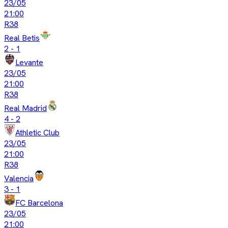
23/05
21:00
R
38
Real Betis
2
-
1
Levante
23/05
21:00
R
38
Real Madrid
4
-
2
Athletic Club
23/05
21:00
R
38
Valencia
3
-
1
FC Barcelona
23/05
21:00