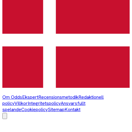
0
-
1
Celta de Vigo
09/05
16:15
R
35
Sevilla
2
-
1
Espanyol
09/05
14:00
R
35
Elche
1
-
1
Deportivo Alavés
Om OddsEkspert
Recensionsmetodik
Redaktionell
08/05
policy
Villkor
Integritetspolicy
Ansvarsfullt
21:00
spelande
Cookiepolicy
Sitemap
Kontakt
R
35
Levante
3
-
2