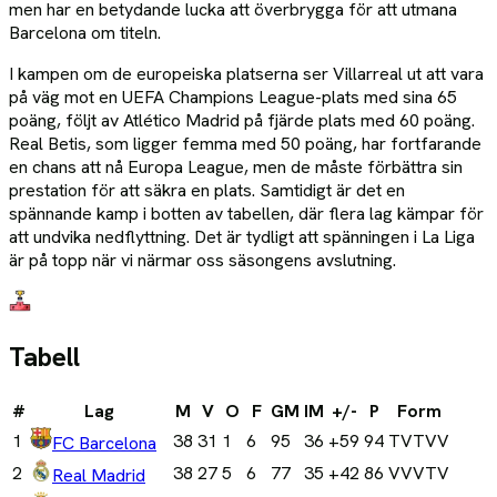
men har en betydande lucka att överbrygga för att utmana
Barcelona om titeln.
I kampen om de europeiska platserna ser Villarreal ut att vara
på väg mot en UEFA Champions League-plats med sina 65
poäng, följt av Atlético Madrid på fjärde plats med 60 poäng.
Real Betis, som ligger femma med 50 poäng, har fortfarande
en chans att nå Europa League, men de måste förbättra sin
prestation för att säkra en plats. Samtidigt är det en
spännande kamp i botten av tabellen, där flera lag kämpar för
att undvika nedflyttning. Det är tydligt att spänningen i La Liga
är på topp när vi närmar oss säsongens avslutning.
Tabell
#
Lag
M
V
O
F
GM
IM
+/-
P
Form
1
38
31
1
6
95
36
+59
94
T
V
T
V
V
FC Barcelona
2
38
27
5
6
77
35
+42
86
V
V
V
T
V
Real Madrid