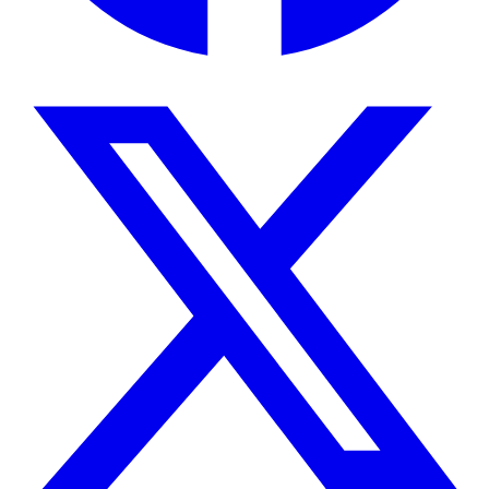
Getafe
17/05
19:00
R
37
Atlético Madrid
1
-
0
Girona
17/05
19:00
R
37
Real Oviedo
0
-
1
Deportivo Alavés
17/05
19:00
R
37
Sevilla
0
-
1
Real Madrid
17/05