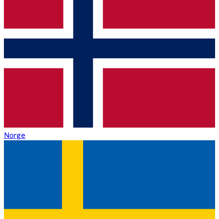
3
-
1
Mallorca
13/05
21:30
R
36
Deportivo Alavés
1
-
0
FC Barcelona
13/05
19:00
R
36
Espanyol
Norge
2
-
0
Athletic Club
13/05
19:00
R
36
Villarreal
2
-
3