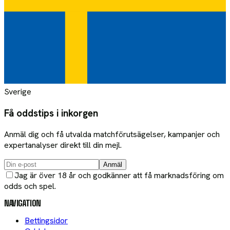
Sevilla
12/05
21:30
R
36
Osasuna
1
-
2
Atlético Madrid
12/05
Sverige
20:00
R
36
Få oddstips i inkorgen
Real Betis
2
-
1
Anmäl dig och få utvalda matchförutsägelser, kampanjer och
Elche
expertanalyser direkt till din mejl.
12/05
19:00
Anmäl
Jag är över 18 år och godkänner att få marknadsföring om
R
36
odds och spel.
Celta de Vigo
2
-
3
NAVIGATION
Levante
Bettingsidor
11/05