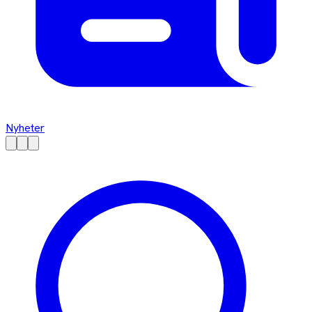
Nyheter