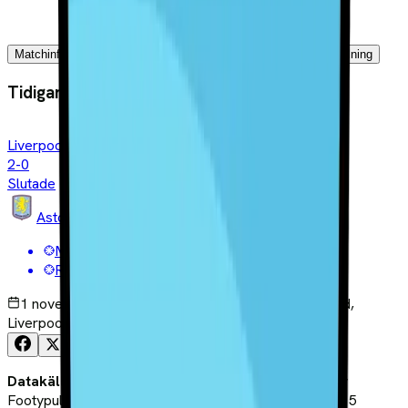
Matchinfo
Odds
Tabell
H2H & Form
Statistik
Uppställning
Tidigare möte i säsongen
Liverpool
2
-
0
Slutade
Aston Villa
Mohamed Salah 45+1'
Ryan Gravenberch 58'
1 november 2025 · 21:00
Premier League
Anfield
,
Liverpool
Aston Villa
Premier League
Inbördes möten
Startelvor
Oddsjamforelse
Lagstatistik
Datakälla
:
Statistik, odds och matchdata levereras av
Aston Villa
1
Footypulse.org.
Odds senast uppdaterade
:
2026-05-15
#
Lag
M
V
O
F
GM
IM
+/-
P
Uppdaterad
2026-05-15 kl. 20:41