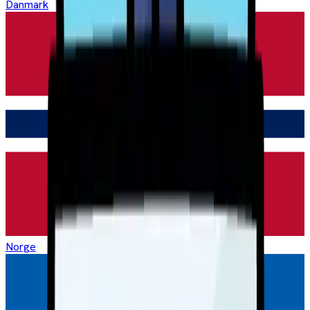
Danmark
Norge