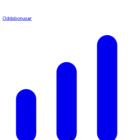
Oddsbonusar