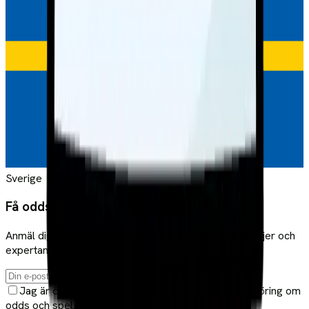
Sverige
Få oddstips i inkorgen
Anmäl dig och få utvalda matchförutsägelser, kampanjer och
expertanalyser direkt till din mejl.
Anmäl
Jag är över 18 år och godkänner att få marknadsföring om
odds och spel.