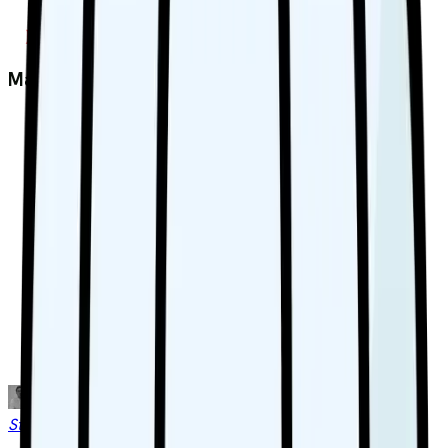
Liverpool
Matchens händelser
Morgan Rogers 42'
Ollie Watkins 57'
Ollie Watkins 73'
John McGinn 89'
Virgil van Dijk 52'
Virgil van Dijk 90+2'
Matty Cash 39'
Ollie Watkins 45+3'
John McGinn 66'
Joe Gomez 62'
Steffen Fonvig
Chefredaktör & Sportanalytiker