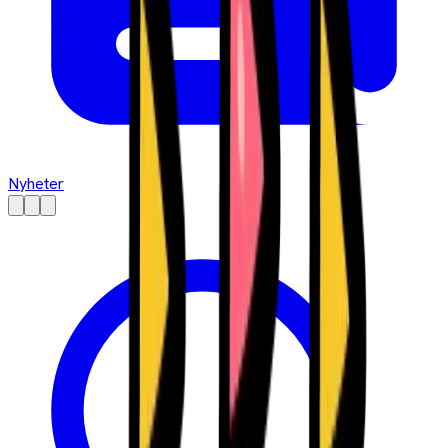
Nyheter