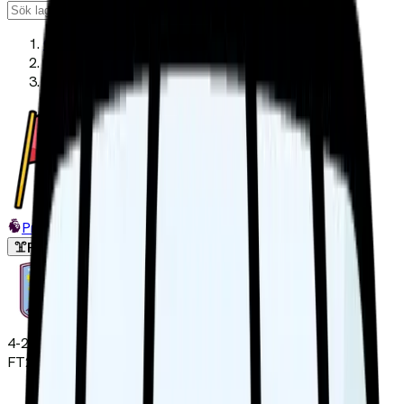
OddsEkspert
›
Premier League
›
Aston Villa vs Liverpool
Aston Villa
vs
Liverpool
–
Premier Leagu
Premier League
FÖLJ LIGA
Aston Villa
4
-
2
FT
21:00 Fredag 15 maj
Villa Park
C. Kavanagh