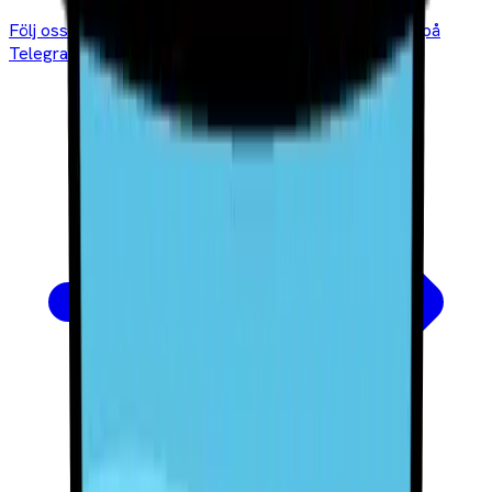
Följ oss på Telegram
Få våra experters speltips direkt på
Telegram och håll dig uppdaterad