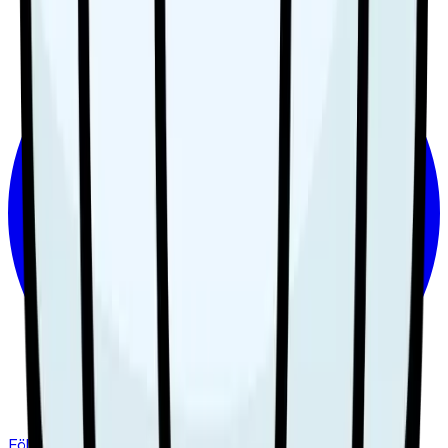
Följ oss på Telegram
Få våra experters speltips direkt på