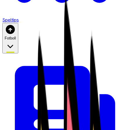
Speltips
Fotboll