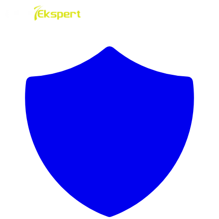
Hoppa till innehåll