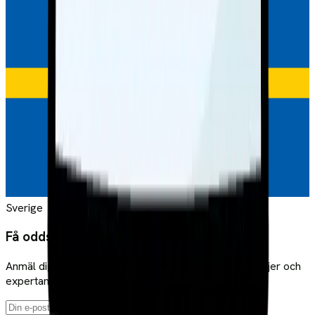
Sverige
Få oddstips i inkorgen
Anmäl dig och få utvalda matchförutsägelser, kampanjer och
expertanalyser direkt till din mejl.
Anmäl