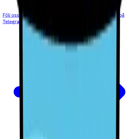
Följ oss på Telegram
Få våra experters speltips direkt på
Telegram och håll dig uppdaterad