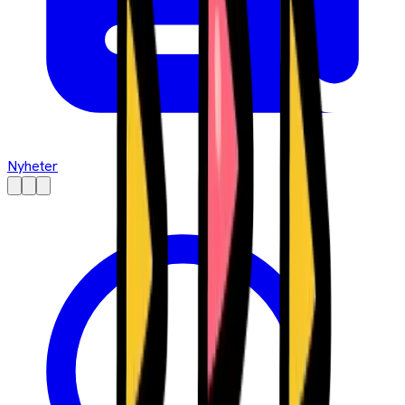
Nyheter