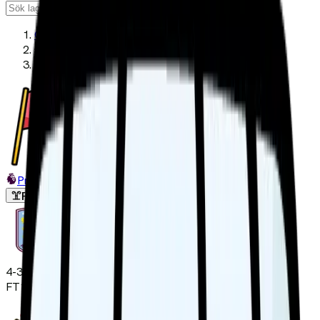
OddsEkspert
›
Premier League
›
Aston Villa vs Sunderland
Aston Villa
vs
Sunderland
–
Premier Leag
Premier League
FÖLJ LIGA
Aston Villa
4
-
3
FT
15:00 Söndag 19 april
Villa Park
S. Barrott