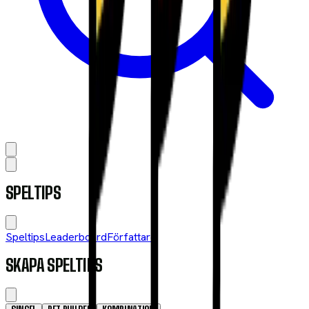
SPELTIPS
Speltips
Leaderboard
Författare
SKAPA SPELTIPS