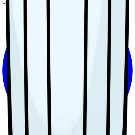
Uppdaterad
2026-08-06