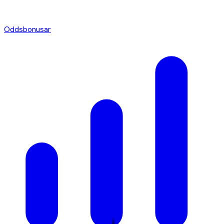
Oddsbonusar