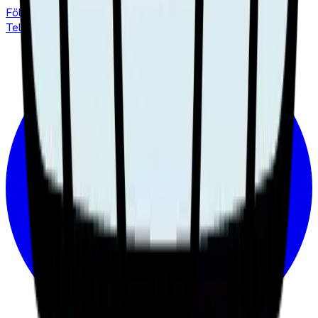
Följ oss på Telegram
Få våra experters speltips direkt på
Telegram och håll dig uppdaterad