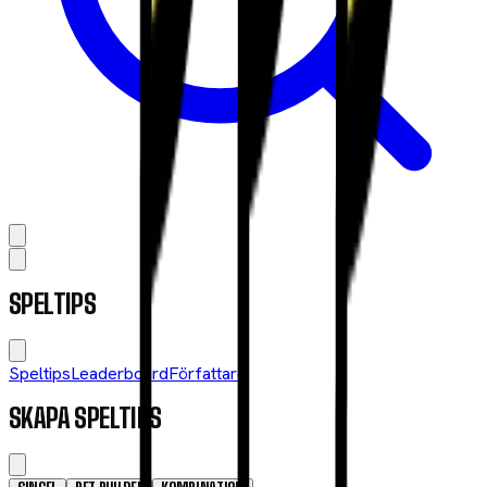
SPELTIPS
Speltips
Leaderboard
Författare
SKAPA SPELTIPS