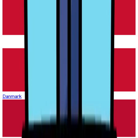
Danmark