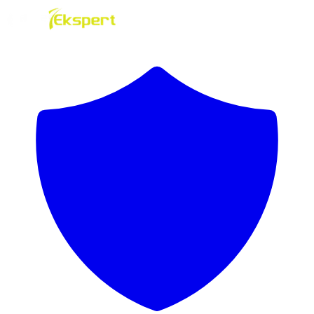
Hoppa till innehåll