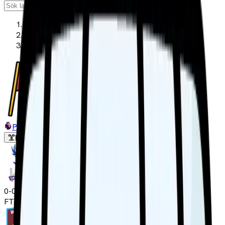
OddsEkspert
›
Premier League
›
Crystal Palace vs West Ham United
Crystal Palace
vs
West Ham United
–
Pre
Premier League
FÖLJ LIGA
Crystal Palace
0
-
0
FT
21:00 Måndag 20 april
Selhurst Park
D. England