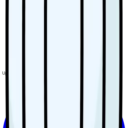
Uppdaterad
2026-08-07