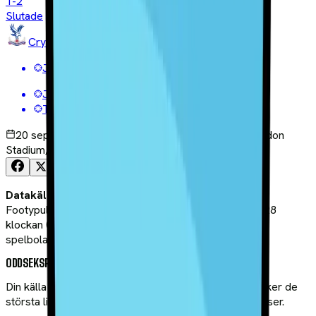
1
-
2
Slutade
Crystal Palace
Jarrod Bowen 49'
Jean-Philippe Mateta 37'
Tyrick Mitchell 68'
20 september 2025 · 16:00
Premier League
London
Stadium
, London
Crystal Palace
Premier League
Inbördes möten
Startelvor
Oddsjamforelse
Lagstatistik
Datakälla
:
Statistik, odds och matchdata levereras av
Crystal Palace
1
Footypulse.org.
Odds senast uppdaterade
:
2026-04-28
#
Lag
M
V
O
F
GM
IM
+/-
P
Uppdaterad
2026-04-28 kl. 03:04
1
Crystal Palace
oavgjorda
(
3-4-2-1
)
West Ham United
(
4-4-1-1
)
klockan
03:04
.
OddsEkspert är inte associerat med
West Ham United
1
38
26
7
5
71
27
+
44
85
Arsenal
1X2 - Matchresultat
Över/Under 2.5 mål
Hörnor Ö/U 10.5
Kort Ö/U 4
0
Startelva
West Ham United
spelbolagen och garanterar inte oddsets riktighet.
45
Poäng
39
Bookmaker
1
X
2
2
38
23
9
6
77
35
+
42
78
Manchester City
20 apr. 2026
Crystal Palace
Premier League
Crystal Palace
11
Vinster
10
ODDSEKSPERT
.SE
2.42
3.10
2.71
Spela här
0
-
0
3
38
20
11
7
69
50
+
19
71
Manchester United
12
Oavgjorda
9
1
D. Henderson
MV
West Ham United
Din källa för fotboll odds, statistik och speltips. Vi täcker de
15
Förluster
19
2.42
3.33
2.71
Spela här
4
38
19
8
11
56
49
+
7
65
Aston Villa
20 sep. 2025
Premier League
West Ham United
26
C. Richards
FOR
största ligorna med expertanalyser och oddsjämförelser.
1.1
Mål per match
1.2
5
38
17
9
12
63
53
+
10
60
1
-
2
Liverpool
2.55
3.25
2.80