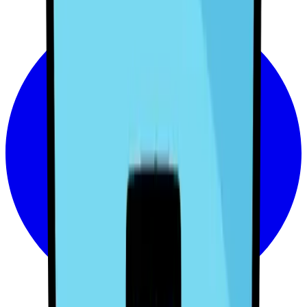
1.3
Insläppta mål/match
1.7
5
M. Lacroix
FOR
Crystal Palace
6
38
13
18
7
58
54
+
4
57
-10
Målskillnad
-19
AFC Bournemouth
18+ Reklam. Spela ansvarsfullt.
5
M. Lacroix
FOR
7
38
14
12
12
42
48
-6
54
Sunderland
23
J. Canvot
FOR
Har du spelproblem? Ring Stodlinjen: 020-81 91 00
Crystal Palace - Senaste matcher
8
38
14
11
13
52
46
+
6
53
Brighton & Hove Albion
2
D. Muñoz Mejía
MF
9
38
14
11
13
55
52
+
3
53
Brentford
Spelpaus.se
Stodlinjen.se
Läs mer om ansvarsfullt spelande
V
F
V
V
F
10
38
14
10
14
58
52
+
6
52
Chelsea
19
W. Hughes
MF
31 juli
H
Al Ula
11
38
15
7
16
47
51
-4
52
Fulham
8
J. Lerma Solís
MF
3
-
1
12
38
14
7
17
53
55
-2
49
Newcastle United
3
T. Mitchell
MF
V
13
38
13
10
15
47
50
-3
49
Everton
25 juli
B
3
T. Mitchell
MF
Bromley
14
38
11
14
13
49
56
-7
47
Leeds United
0
-
3
24
B. Sosa
MF
15
38
11
12
15
41
51
-10
45
Crystal Palace
F
7
I. Sarr
ANG
16
38
11
11
16
48
51
-3
44
18 juli
H
Nottingham Forest
Swindon Town
11
B. Johnson
ANG
17
38
10
11
17
48
57
-9
41
Tottenham Hotspur
5
-
1
18
38
10
9
19
46
65
-19
39
10
West Ham United
Y. Jesús Pino Santos
ANG
V
27 maj
H
19
38
4
10
24
38
75
-37
22
Burnley
10
Y. Jesús Pino Santos
ANG
Rayo Vallecano
20
38
3
11
24
27
68
-41
20
Wolverhampton Wanderers
22
J. Strand Larsen
ANG
1
-
0