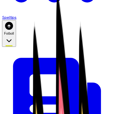
Speltips
Fotboll