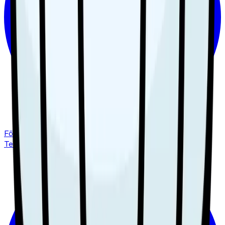
Följ oss på Telegram
Få våra experters speltips direkt på
Telegram och håll dig uppdaterad