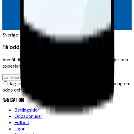
Sverige
Få oddstips i inkorgen
Anmäl dig och få utvalda matchförutsägelser, kampanjer och
expertanalyser direkt till din mejl.
Anmäl
Jag är över 18 år och godkänner att få marknadsföring om
odds och spel.
NAVIGATION
Bettingsidor
Oddsbonusar
Fotboll
Ligor