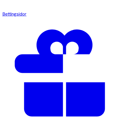
Bettingsidor