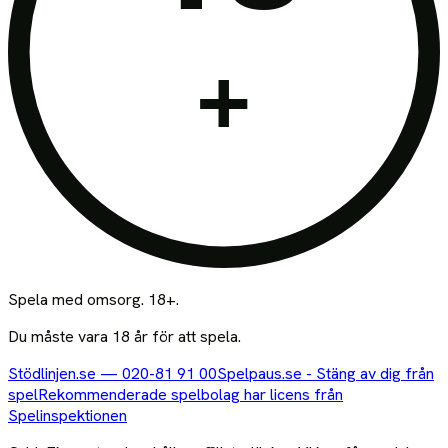
+
Spela med omsorg. 18+.
Du måste vara 18 år för att spela.
Stödlinjen.se
—
020-81 91 00
Spelpaus.se - Stäng av dig från
spel
Rekommenderade spelbolag har licens från
Spelinspektionen