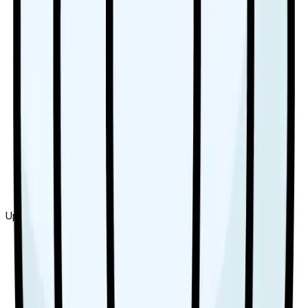
Uppdaterad
2026-08-06