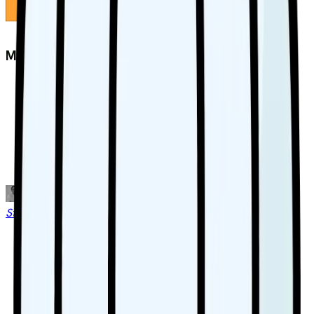
Elfenbenskusten
Matchens händelser
Nicolas Pépé 7'
Nicolas Pépé 64'
Juninho Bacuna 75'
Gervane Kastaneer 83'
Nicolas Pépé 35'
Steffen Fonvig
Chefredaktör & Sportanalytiker