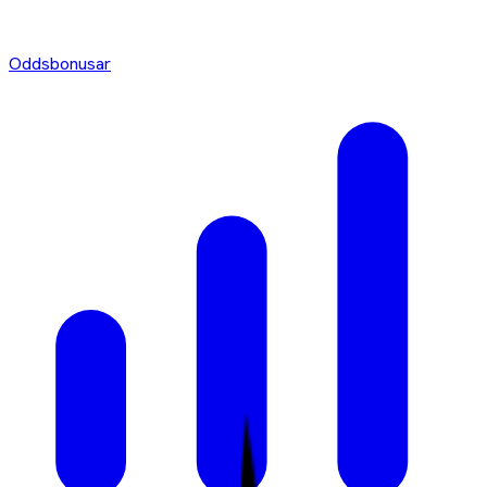
Oddsbonusar