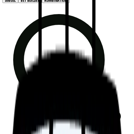
SINGEL
BET BUILDER
KOMBINATION