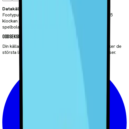
Världsmästerskap — Group E
Inbördes möten
Startelvor
Oddsjamforelse
Lagstatistik
Datakälla
:
Statistik, odds och matchdata levereras av
Curaçao
0
Footypulse.org.
Odds senast uppdaterade
:
2026-06-25
#
Lag
M
V
O
F
GM
IM
+/-
P
Uppdaterad
2026-06-25 kl. 21:44
0
Curaçao
oavgjorda
(
5-4-1
)
Elfenbenskusten
(
4-2-3-1
)
klockan
21:44
.
OddsEkspert är inte associerat med
Elfenbenskusten
1
3
2
0
1
10
4
+
6
6
Tyskland
1X2 - Matchresultat
Båda lagen gör mål (BTTS)
Över/Under 3.5 mål
1
Startelva
Elfenbenskusten
spelbolagen och garanterar inte oddsets riktighet.
1
Poäng
6
Bookmaker
1
X
2
2
3
2
0
1
4
2
+
2
6
Elfenbenskusten
25 juni 2026
Curaçao
World Cup
Curaçao
0
Vinster
2
ODDSEKSPERT
.SE
21.00
8.00
1.14
0
-
2
3
3
1
1
1
2
2
0
4
Ecuador
1
Oavgjorda
0
1
E. Room
MV
Elfenbenskusten
Din källa för fotboll odds, statistik och speltips. Vi täcker de
2
Förluster
1
4
3
0
1
2
1
9
-8
1
Curaçao
18+ Reklam. Spela ansvarsfullt.
20
J. Brenet
FOR
största ligorna med expertanalyser och oddsjämförelser.
0.3
Mål per match
1.3
3.0
Insläppta mål/match
0.7
3
J. Gaari
FOR
Har du spelproblem? Ring Stodlinjen: 020-81 91 00
Curaçao - Senaste matcher
-8
Målskillnad
+2
18
A. Obispo
FOR
Spelpaus.se
Stodlinjen.se
Läs mer om ansvarsfullt spelande
F
O
F
V
F
DF
25 juni
H
24
D. Fonville
FOR
Elfenbenskusten
0
-
2
5
S. Floranus
FOR
F
21
T. Chong
MF
21 juni
B
Ecuador
8
L. Comenencia
MF
0
-
0
10
L. Bacuna
MF
O