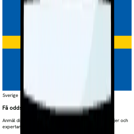
Sverige
Få oddstips i inkorgen
Anmäl dig och få utvalda matchförutsägelser, kampanjer och
expertanalyser direkt till din mejl.