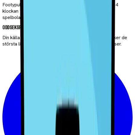
Győri ETO
0
Footypulse.org.
Odds senast uppdaterade
:
2026-07-14
#
Lag
M
V
O
F
GM
IM
+/-
P
Uppdaterad
2026-07-14 kl. 18:59
1
Győri ETO
oavgjorda
(
4-2-3-1
)
Víkingur Reykjavík
(
4-3-3
)
klockan
18:59
.
OddsEkspert är inte associerat med
1
8
8
0
0
23
4
+
19
24
Arsenal
1X2 - Matchresultat
Båda lagen gör mål (BTTS)
Över/Under 3.5 mål
1
Startelva
Víkingur Reykjavík
spelbolagen och garanterar inte oddsets riktighet.
Bookmaker
1
X
2
2
8
7
0
1
22
8
+
14
21
FC Bayern München
14 juli 2026
Győri ETO
Champions League
Győri ETO
ODDSEKSPERT
.SE
1.63
4.00
4.70
2
SP
-
2
3
8
6
0
2
20
8
+
12
18
Liverpool
Víkingur Reykjavík
Din källa för fotboll odds, statistik och speltips. Vi täcker de
99
S. Petráš
MV
4
8
5
2
1
17
7
+
10
17
Tottenham Hotspur
18+ Reklam. Spela ansvarsfullt.
7 juli 2026
Champions League
Víkingur Reykjavík
största ligorna med expertanalyser och oddsjämförelser.
ŞV
5
8
5
1
2
22
14
+
8
16
FC Barcelona
1
-
0
Har du spelproblem? Ring Stodlinjen: 020-81 91 00
2
Ş. Vlădoiu
FOR
Győri ETO
6
8
5
1
2
17
10
+
7
16
Chelsea
21
M. Csinger
FOR
Spelpaus.se
Stodlinjen.se
Läs mer om ansvarsfullt spelande
6
8
5
1
2
17
10
+
7
16
Chelsea FC
24
M. Krpić
FOR
7
8
5
1
2
17
11
+
6
16
Sporting CP
Győri ETO - Senaste matcher
DŠ
8
8
5
1
2
15
9
+
6
16
Manchester City
F
O
V
O
F
23
D. Štefulj
FOR
9
8
5
0
3
21
12
+
9
15
Real Madrid
6 aug.
B
27
M. Vitális
MF
10
8
5
0
3
15
7
+
8
15
Inter
Riga
TR
0
-
1
11
8
4
2
2
21
11
+
10
14
Paris Saint Germain
6
T. Rajmund
MF
F
12
8
4
2
2
17
7
+
10
14
Newcastle United
30 juli
H
17
S. Schön
MF
Atert Bissen
13
8
3
4
1
14
10
+
4
13
Juventus
1
-
1
80
Ž. Gavrić
MF