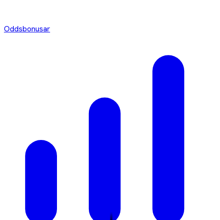
Oddsbonusar