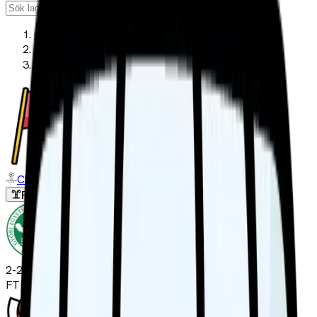
OddsEkspert
›
Champions League
›
Győri ETO vs Víkingur Reykjavík
Győri ETO
vs
Víkingur Reykjavík
–
Champ
Champions League
FÖLJ LIGA
Győri ETO
2
-
2
FT
19:00 Tisdag 14 juli
ETO Park
M. Erceg