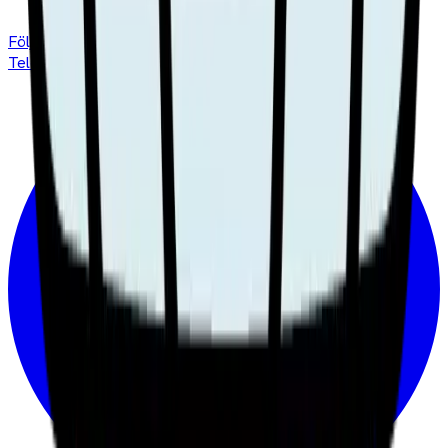
Följ oss på Telegram
Få våra experters speltips direkt på
Telegram och håll dig uppdaterad