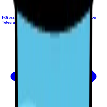
Följ oss på Telegram
Få våra experters speltips direkt på
Telegram och håll dig uppdaterad