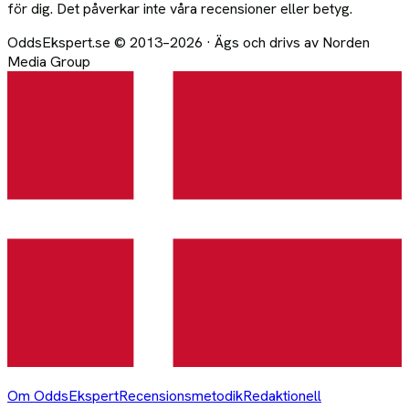
för dig. Det påverkar inte våra recensioner eller betyg.
OddsEkspert
.se
© 2013–
2026
·
Ägs och drivs av
Norden
Media Group
Om OddsEkspert
Recensionsmetodik
Redaktionell