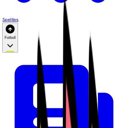
Speltips
Fotboll