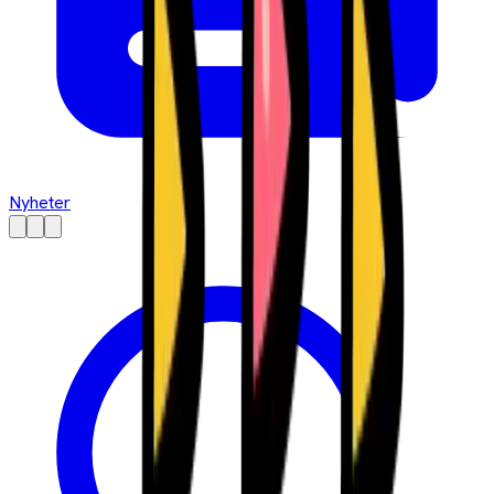
Nyheter