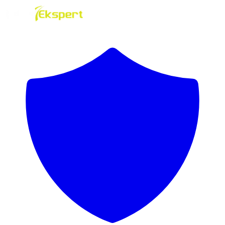
Hoppa till innehåll