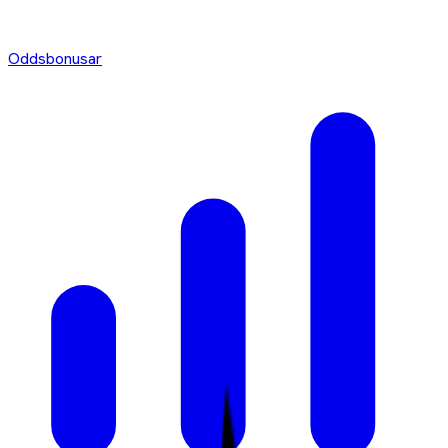
Oddsbonusar