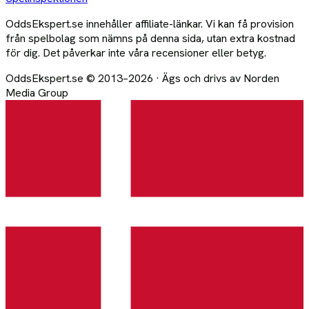
OddsEkspert.se innehåller affiliate-länkar. Vi kan få provision
från spelbolag som nämns på denna sida, utan extra kostnad
för dig. Det påverkar inte våra recensioner eller betyg.
OddsEkspert
.se
© 2013–
2026
·
Ägs och drivs av
Norden
Media Group