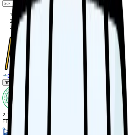
OddsEkspert
›
Eliteserien
›
HamKam vs Start
HamKam
vs
Start
–
Eliteserien
Eliteserien
FÖLJ LIGA
HamKam
2
-
1
FT
17:00 Söndag 26 april
Briskeby Arena
S. Røvig Sletner