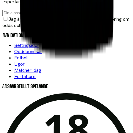
expertanalyser direkt till din mejl.
Anmäl
Jag är över 18 år och godkänner att få marknadsföring om
odds och spel.
NAVIGATION
Bettingsidor
Oddsbonusar
Fotboll
Ligor
Matcher idag
Författare
ANSVARSFULLT SPELANDE
18