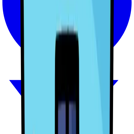
13
15
4
3
8
17
26
-9
15
KFUM
F
26
P. Metcalfe
MF
22 juli
B
14
15
2
7
6
21
35
-14
13
Aalesund
AP
Bodø / Glimt
15
15
3
3
9
13
25
-12
12
Kristiansund
17
A. Baran Potur
MF
0
-
3
MN
16
16
2
4
10
16
37
-21
10
F
Start
18 juli
H
29
M. Alassane Niang
ANG
Tromsø
19
H. Udahl
ANG
1
-
4
Start
F
12 juli
B
1
J. Larsen
MV
Sandefjord
OT
2
-
2
27
O. Toure
FOR
O
29
E. Reitan
FOR
13
S. Griesbeck
FOR
Start - Senaste matcher
5
O. Jebali
FOR
F
V
F
F
F
TS
1 aug.
H
16
T. Strannegard
FOR
Viking
0
-
3
11
E. Schulze
MF