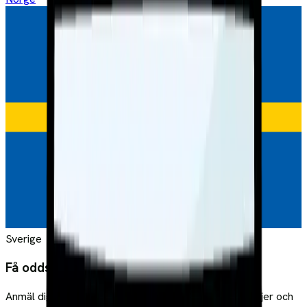
Sverige
Få oddstips i inkorgen
Anmäl dig och få utvalda matchförutsägelser, kampanjer och