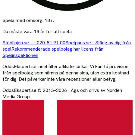
Spela med omsorg. 18+.
Du måste vara 18 år för att spela.
Stödlinjen.se
—
020-81 91 00
Spelpaus.se - Stäng av dig från
spel
Rekommenderade spelbolag har licens från
Spelinspektionen
OddsEkspert.se innehåller affiliate-länkar. Vi kan få provision
från spelbolag som nämns på denna sida, utan extra kostnad
för dig. Det påverkar inte våra recensioner eller betyg.
OddsEkspert
.se
© 2013–
2026
·
Ägs och drivs av
Norden
Media Group