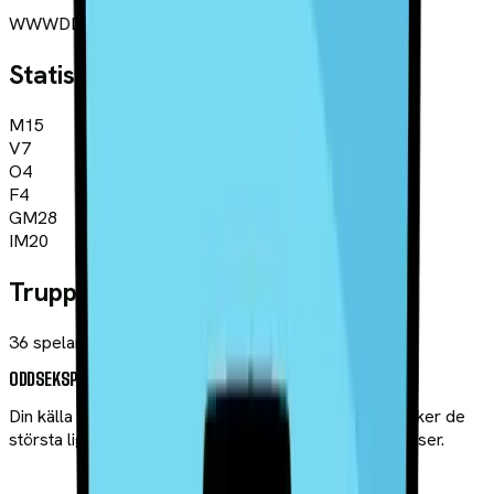
W
W
W
D
D
Statistik
M
15
V
7
O
4
F
4
GM
28
IM
20
Trupp
36 spelare
ODDSEKSPERT
.SE
#
3
Eliteserien
Din källa för fotboll odds, statistik och speltips. Vi täcker de
Statistik
Trupp
Matcher
Resultat
största ligorna med expertanalyser och oddsjämförelser.
Form
Målvakter
sön 05/07
tors 06/08