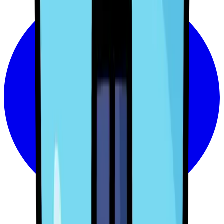
17:00
18:30
Senaste 10
#
Spelare
Nationalitet
Ålder
Viking
CFR Cluj
W
W
W
D
D
L
W
D
L
W
1
34
Jakob Haugaard
vs
0
-
5
Senaste 10
Tromsø
Tromsø
Matcher spelade
:
10
12
32
Ole Lauvli
tors 13/08
sön 02/08
AS
19:00
17:00
Mål
50
21
Abderrahmane Sarr
Gjorda (snitt)
2.10
Tromsø
Aalesund
Insläppta (snitt)
1.60
Försvarare
vs
2
-
6
Totalt (snitt)
3.70
CFR Cluj
Tromsø
#
Spelare
Nationalitet
Ålder
lör 15/08
tors 30/07
Over/Under
02:00
19:00
2
25
Leo Cornic
Over 0.5
90%
MT
Molde
Hradec Králové
Over 1.5
90%
3
22
vs
3
-
1
Over 2.5
60%
Mathias Tønnessen
Over 3.5
60%
VS
Tromsø
Tromsø
4
25
lör 29/08
tors 23/07
Vetle Skjærvik
Båda lagen gör mål
02:00
19:00