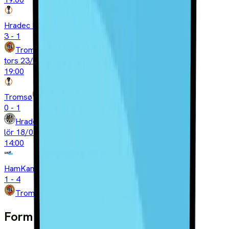
Hradec Králové
3
-
1
Tromsø
tors 23/07
19:00
Tromsø
0
-
1
Hradec Králové
lör 18/07
14:00
HamKam
1
-
4
Tromsø
Form