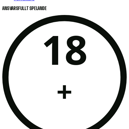
ANSVARSFULLT SPELANDE
18
+