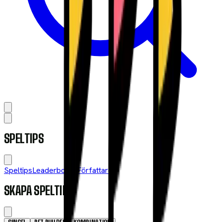
SPELTIPS
Speltips
Leaderboard
Författare
SKAPA SPELTIPS