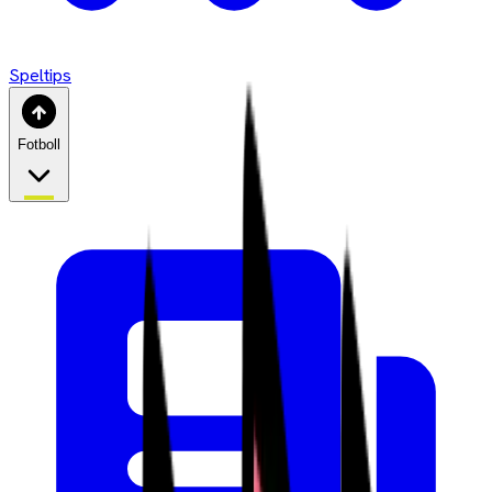
Speltips
Fotboll