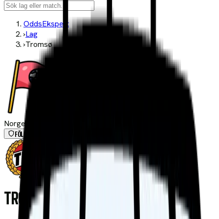
OddsEkspert
›
Lag
›
Tromsø
Norge
FÖLJ LAG
TROMSØ