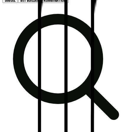
SINGEL
BET BUILDER
KOMBINATION