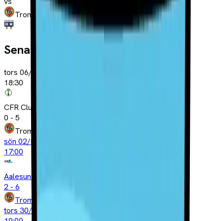
vs
Tromsø
Senaste matcher
tors 06/08
18:30
CFR Cluj
0
-
5
Tromsø
sön 02/08
17:00
Aalesund
2
-
6
Tromsø
tors 30/07
19:00