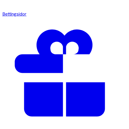
Bettingsidor