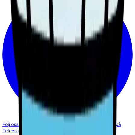
Följ oss på Telegram
Få våra experters speltips direkt på
Telegram och håll dig uppdaterad