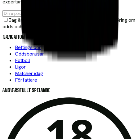
expertanalyser direkt till din mejl.
Anmäl
Jag är över 18 år och godkänner att få marknadsföring om
odds och spel.
NAVIGATION
Bettingsidor
Oddsbonusar
Fotboll
Ligor
Matcher idag
Författare
ANSVARSFULLT SPELANDE
18