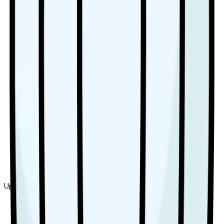
Uppdaterad
2026-08-08