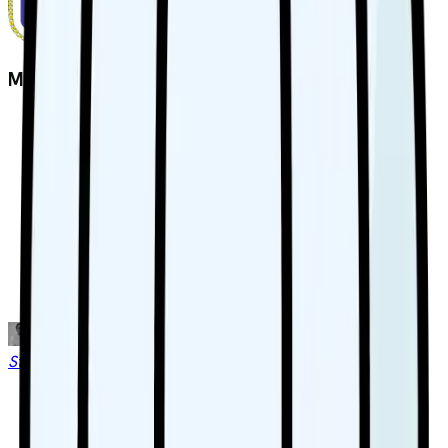
Anderlecht
Matchens händelser
Frank Junior Adjei 90'
Danylo Sikan 6'
Frederik Winther 35'
Victor Eriksson 46'
Nathan-Dylan Saliba 24'
Ludwig Augustinsson 27'
Nathan-Dylan Saliba 78'
Steffen Fonvig
Chefredaktör & Sportanalytiker