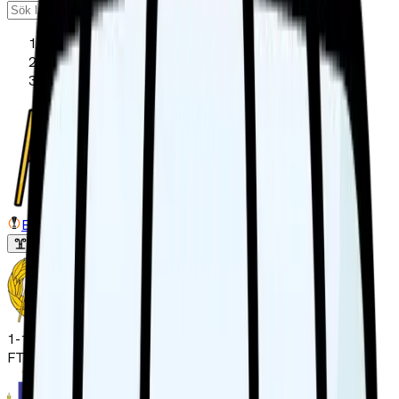
OddsEkspert
›
Europa League
›
Hammarby vs Anderlecht
Hammarby
vs
Anderlecht
–
Europa Leag
Europa League
FÖLJ LIGA
Hammarby
1
-
1
FT
19:00 Torsdag 23 juli
Tele2 Arena
D. Robertson