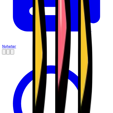
Nyheter