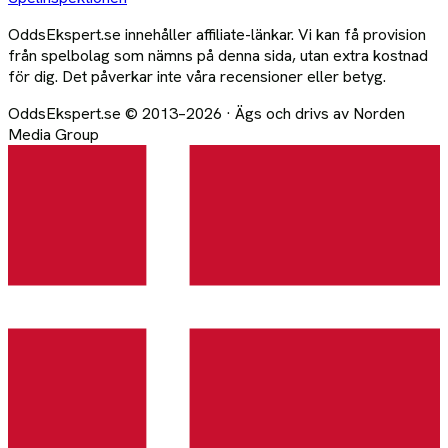
OddsEkspert.se innehåller affiliate-länkar. Vi kan få provision
från spelbolag som nämns på denna sida, utan extra kostnad
för dig. Det påverkar inte våra recensioner eller betyg.
OddsEkspert
.se
© 2013–
2026
·
Ägs och drivs av
Norden
Media Group