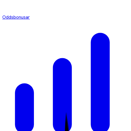
Oddsbonusar