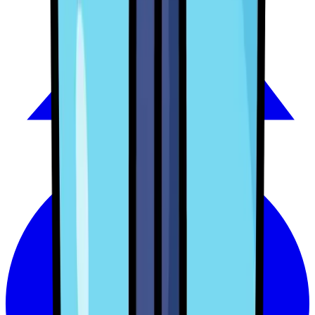
6 aug.
B
55
M. Kana
FOR
29
8
2
0
6
11
15
-4
6
Feyenoord
PAOK
1
-
0
30
8
2
0
6
9
13
-4
6
Basel
13
N. Saliba
MF
V
31
8
2
0
6
10
15
-5
6
Salzburg
29
M. Stroeykens
MF
30 juli
H
JK
32
8
1
1
6
5
14
-9
4
Rangers
Hammarby
3
-
1
61
J. Kana
MF
33
8
1
0
7
7
15
-8
3
Nice
V
34
8
0
1
7
5
15
-10
1
14
FC Utrecht
D. Sikan
ANG
23 juli
B
Hammarby
35
8
0
1
7
4
15
-11
1
Malmö FF
83
T. Degreef
MF
1
-
1
JO
36
8
0
1
7
2
22
-20
1
Maccabi Tel Aviv
O
49
J. Onia-Seke
MF
15 juli
B
Avbytare
AZ
6
I. Breze Fofana
11
O. Johansson
15
O. Jordan Hagen
22
W. Uhrs
1
-
0
2
Z. Keita
5
M. Ndiaye
9
M. Cvetković
18
L. Ambros
20
L. Vásquez
29
V
11 juli
H
NEC Nijmegen
3
-
2
V