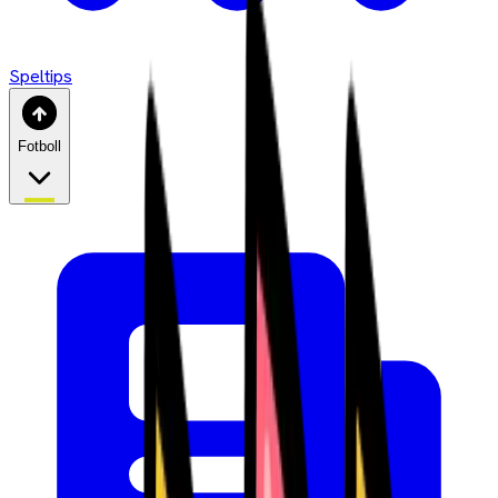
Speltips
Fotboll