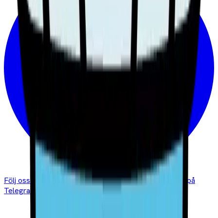
Följ oss på Telegram
Få våra experters speltips direkt på
Telegram och håll dig uppdaterad