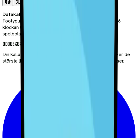
Japan
Världsmästerskap — Group F
Inbördes möten
Startelvor
Oddsjamforelse
Lagstatistik
Datakälla
:
Statistik, odds och matchdata levereras av
Japan
0
Footypulse.org.
Odds senast uppdaterade
:
2026-06-26
#
Lag
M
V
O
F
GM
IM
+/-
P
Uppdaterad
2026-06-26 kl. 01:06
1
Japan
oavgjorda
(
3-4-2-1
)
Sverige
(
3-4-3
)
klockan
01:06
.
OddsEkspert är inte associerat med
Sverige
1
3
2
1
0
10
4
+
6
7
Nederländerna
1X2 - Matchresultat
Båda lagen gör mål (BTTS)
Över/Under 2.5 mål
0
Startelva
Sverige
spelbolagen och garanterar inte oddsets riktighet.
5
Poäng
4
Bookmaker
1
X
2
2
3
1
2
0
7
3
+
4
5
Japan
26 juni 2026
Japan
World Cup
Japan
1
Vinster
1
ODDSEKSPERT
.SE
2.22
3.10
3.25
Spela här
1
-
1
3
3
1
1
1
7
7
0
4
Sverige
2
Oavgjorda
1
1
Z. Suzuki
MV
Sverige
Din källa för fotboll odds, statistik och speltips. Vi täcker de
0
Förluster
1
2.22
3.10
3.25
Spela här
4
3
0
0
3
2
12
-10
0
Tunisien
20
A. Seko
FOR
största ligorna med expertanalyser och oddsjämförelser.
2.3
Mål per match
2.3
2.18
3.20
3.35
1.0
Insläppta mål/match
2.3
4
K. Itakura
FOR
Japan - Senaste matcher
+4
Målskillnad
0
18+ Reklam. Spela ansvarsfullt.
4
K. Itakura
FOR
F
O
V
O
V
21
H. Ito
FOR
Har du spelproblem? Ring Stodlinjen: 020-81 91 00
29 juni
B
Brasilien
21
H. Ito
FOR
Spelpaus.se
Stodlinjen.se
Läs mer om ansvarsfullt spelande
1
-
2
2
Y. Sugawara
MF
F
26 juni
H
7
A. Tanaka
MF
Sverige
7
A. Tanaka
MF
1
-
1
O