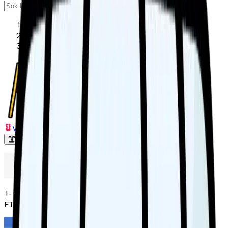
OddsEkspert
›
Världsmästerskap
›
Japan vs Sverige
Japan
vs
Sverige
–
Världsmästerskap
Världsmästerskap
FÖLJ LIGA
Japan
1
-
1
FT
01:00 Fredag 26 juni
AT&T Stadium
I. Barton