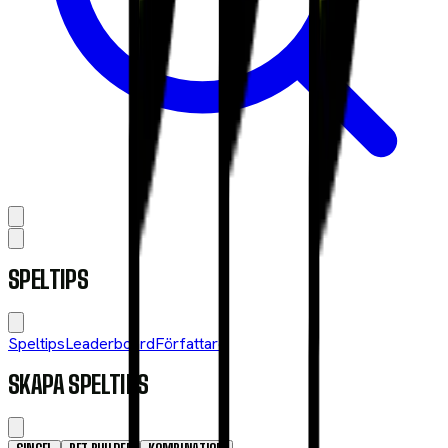
SPELTIPS
Speltips
Leaderboard
Författare
SKAPA SPELTIPS