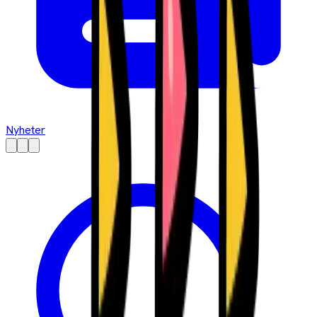
Nyheter