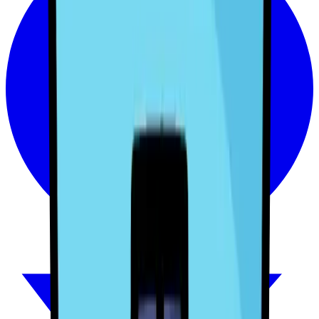
Marocko
17
T. Buchanan
MF
0
-
3
8
I. Koné
MF
F
28 juni
B
7
S. Antunes Eustáquio
MF
Sydafrika
20
A. Ahmed
MF
1
-
0
V
10
J. David
ANG
24 juni
B
Schweiz
9
C. Larin
ANG
1
-
2
Qatar
F
1
M. Abunad
MV
19 juni
H
Qatar
13
A. Al Oui
FOR
6
-
0
2
P. Correia
FOR
V
12 juni
H
16
B. Khoukhi
FOR
Bosnien och Hercegovina
14
H. Ahmed
FOR
1
-
1
O
5
J. Abdulsallam
MF
23
A. Al Haj Madibo
MF