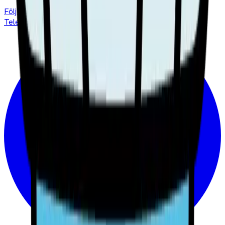
Följ oss på Telegram
Få våra experters speltips direkt på
Telegram och håll dig uppdaterad