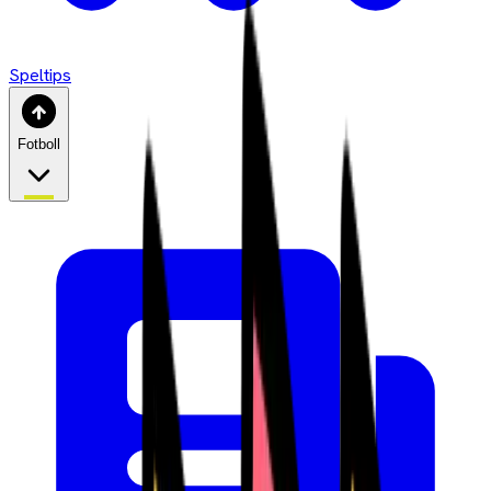
Speltips
Fotboll