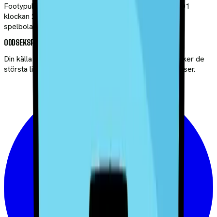
Leeds United
1
Footypulse.org.
Odds senast uppdaterade
:
2026-05-01
#
Lag
M
V
O
F
GM
IM
+/-
P
Uppdaterad
2026-05-01 kl. 21:15
0
Leeds United
oavgjorda
(
3-5-2
)
Burnley
(
5-4-1
)
klockan
21:15
.
OddsEkspert är inte associerat med
Burnley
1
38
26
7
5
71
27
+
44
85
Arsenal
1X2 - Matchresultat
Båda lagen gör mål (BTTS)
Över/Under 2.5 mål
1
Startelva
Burnley
spelbolagen och garanterar inte oddsets riktighet.
47
Poäng
22
Bookmaker
1
X
2
2
38
23
9
6
77
35
+
42
78
Manchester City
1 maj 2026
Leeds United
Premier League
Leeds United
11
Vinster
4
ODDSEKSPERT
.SE
1.40
4.40
8.50
Spela här
3
-
1
3
38
20
11
7
69
50
+
19
71
Manchester United
14
Oavgjorda
10
26
K. Darlow
MV
Burnley
Din källa för fotboll odds, statistik och speltips. Vi täcker de
13
Förluster
24
1.40
4.40
8.50
Spela här
4
38
19
8
11
56
49
+
7
65
Aston Villa
18 okt. 2025
Premier League
Burnley
6
J. Rodon
FOR
största ligorna med expertanalyser och oddsjämförelser.
1.3
Mål per match
1.0
5
38
17
9
12
63
53
+
10
60
2
-
0
Liverpool
1.32
5.20
9.50
1.5
Insläppta mål/match
2.0
15
J. Bijol
FOR
Leeds United
6
38
13
18
7
58
54
+
4
57
-7
Målskillnad
-37
AFC Bournemouth
18+ Reklam. Spela ansvarsfullt.
5
P. Struijk
FOR
7
38
14
12
12
42
48
-6
54
Sunderland
2
J. Bogle
MF
Har du spelproblem? Ring Stodlinjen: 020-81 91 00
Leeds United - Senaste matcher
8
38
14
11
13
52
46
+
6
53
Brighton & Hove Albion
18
A. Stach
MF
9
38
14
11
13
55
52
+
3
53
Brentford
Spelpaus.se
Stodlinjen.se
Läs mer om ansvarsfullt spelande
V
V
F
F
V
10
38
14
10
14
58
52
+
6
52
Chelsea
4
E. Ampadu
MF
2 aug.
B
Liverpool
11
38
15
7
16
47
51
-4
52
Fulham
22
A. Tanaka
MF
4
-
2
12
38
14
7
17
53
55
-2
49
Newcastle United
24
J. Justin
MF
V
13
38
13
10
15
47
50
-3
49
Everton
31 juli
B
9
D. Calvert-Lewin
ANG
Sunderland
14
38
11
14
13
49
56
-7
47
Leeds United
1
-
0
19
N. Okafor
ANG
15
38
11
12
15
41
51
-10
45
Crystal Palace