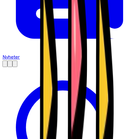
Nyheter