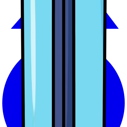
F
Avbytare
29 juli
H
1
L. Estella Perri
7
D. James
8
S. Longstaff
10
J. Piroe
11
B. Aaronso
Espanyol
4
J. Worrall
8
C. Ugochukwu
10
M. Edwards
13
M. Weiß
16
F. Morris
2
-
2
O
26 juli
B
Ajax
1
-
2
F
16 juli
B
Real Salt Lake
1
-
4
F
12 juli
B
Columbus Crew
1
-
1
O