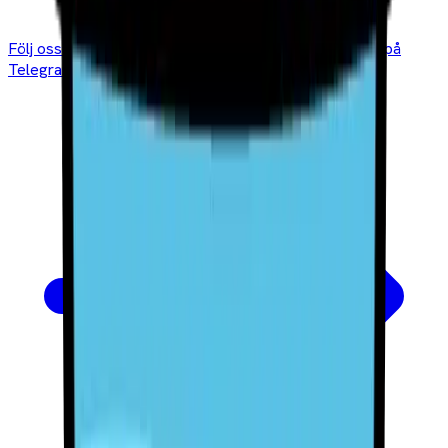
Följ oss på Telegram
Få våra experters speltips direkt på
Telegram och håll dig uppdaterad