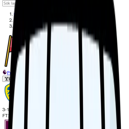
OddsEkspert
›
Premier League
›
Leeds United vs Burnley
Leeds United
vs
Burnley
–
Premier Leagu
Premier League
FÖLJ LIGA
Leeds United
3
-
1
FT
21:00 Fredag 1 maj
Elland Road
T. Bramall