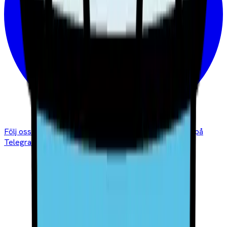
Följ oss på Telegram
Få våra experters speltips direkt på
Telegram och håll dig uppdaterad