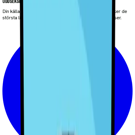
ODDSEKSPERT
.SE
3.30
3.85
1.92
4
PD
-
0
3
16
10
4
2
32
17
+
15
34
Tromsø
1
Oavgjorda
2
Lillestrøm
Din källa för fotboll odds, statistik och speltips. Vi täcker de
12
P. Dahlberg
MV
6
Förluster
2
4
15
8
1
6
22
18
+
4
25
Lillestrøm
26 apr. 2026
Eliteserien
Lillestrøm
18+ Reklam. Spela ansvarsfullt.
största ligorna med expertanalyser och oddsjämförelser.
1.5
Mål per match
2.6
2
L. Ranger
FOR
5
15
7
3
5
28
22
+
6
24
0
-
2
Molde
1.2
Insläppta mål/match
0.7
Har du spelproblem? Ring Stodlinjen: 020-81 91 00
Bodø / Glimt
6
16
7
1
8
33
27
+
6
22
+4
Målskillnad
+30
Brann
28
L. Gabrielsen
FOR
Spelpaus.se
Stodlinjen.se
Läs mer om ansvarsfullt spelande
7
15
6
4
5
18
19
-1
22
Sarpsborg 08
23
U. Yttergård Jenssen
FOR
Lillestrøm - Senaste matcher
8
15
6
3
6
23
26
-3
21
HamKam
3
S. Ottesen
FOR
9
15
6
2
7
22
27
-5
20
Vålerenga
YI
F
F
V
V
F
10
15
5
3
7
21
21
0
18
29
Y. Ibrahimaj
Rosenborg
MF
31 juli
B
SD
Bodø / Glimt
11
16
5
3
8
18
26
-8
18
KFUM
0
-
4
15
S. Drammeh
MF
12
15
5
2
8
16
27
-11
17
Fredrikstad
F
8
M. Karlsbakk
MF
13
16
4
3
9
13
22
-9
15
Sandefjord
22 juli
H
Viking
14
15
2
7
6
21
35
-14
13
14
G. Kjølstad Nyheim
MF
Aalesund
1
-
2
15
15
3
3
9
13
25
-12
12
Kristiansund
20
V. António Félix
MF
F
16
16
2
4
10
16
37
-21
10
18 juli
H
Start
10
T. Lehne Olsen
ANG
KFUM
Bodø / Glimt
2
-
1