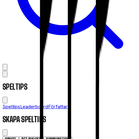
SPELTIPS
Speltips
Leaderboard
Författare
SKAPA SPELTIPS