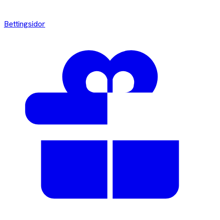
Bettingsidor