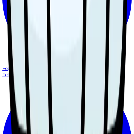
Följ oss på Telegram
Få våra experters speltips direkt på
Telegram och håll dig uppdaterad