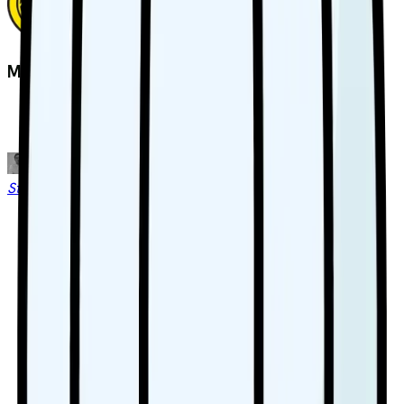
Bodø / Glimt
Matchens händelser
Håkon Evjen 37'
Kasper Høgh 48'
Steffen Fonvig
Chefredaktör & Sportanalytiker