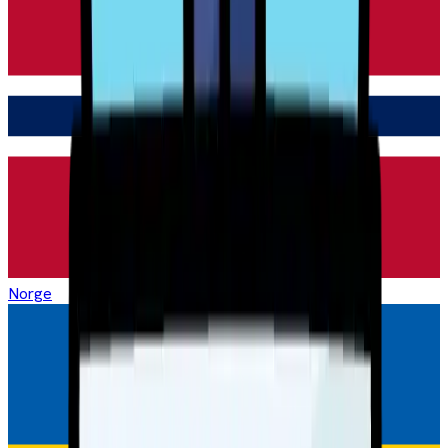
Norge