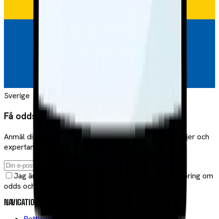
Sverige
Få oddstips i inkorgen
Anmäl dig och få utvalda matchförutsägelser, kampanjer och
expertanalyser direkt till din mejl.
Anmäl
Jag är över 18 år och godkänner att få marknadsföring om
odds och spel.
NAVIGATION
Bettingsidor